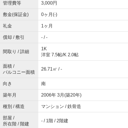
管理費等
3,000円
敷金(保証金)
0ヶ月(-)
礼金
1ヶ月
償却 / 敷引
- / -
1K
間取り / 詳細
洋室 7.5帖
/
K 2.0帖
面積 /
26.71㎡ / -
バルコニー面積
向き
南
築年月
2006年 3月(築20年)
種別 / 構造
マンション / 鉄骨造
部屋 /
- / 1階 / 2階建
所在階 / 階建