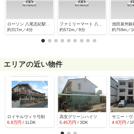
ローソン 八尾志紀駅前店
ファミリーマート 八尾天王寺屋店
池田泉州銀
約317m／4分
約572m／8分
約759m／1
エリアの近い物件
ロイヤルヴィラ弓削
高安グリーンハイツ
サニー・ヴ
6.8
万
円
/ 1LDK
5.45
万
円
/ 3DK
4.9
万
円
/ 1