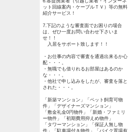
6.各提携業者（引越し業者・インターネ
ット回線案内・ケーブルＴＶ）等の無料
紹介サービス！
7.下記のような審査面でお困りの場合
は、ぜひ一度お問い合わせ下さいま
せ！！
入居をサポート致します！！
・お仕事の内容で審査を通過出来るか心
配・・・。
・無職でも借りれるお部屋はあるのか
な・・・。
・他社で申し込みをしたが、審査を落と
された・・・。
「新築マンション」「ペット飼育可物
件」「デザイナーズマンション」
「敷金礼金0円物件」「新婚・ファミリ
ー物件」「初期費用抑えめ物件」
「タワーマンション」「保証人無し物
件」「駐車場付き物件」「バイク置場有