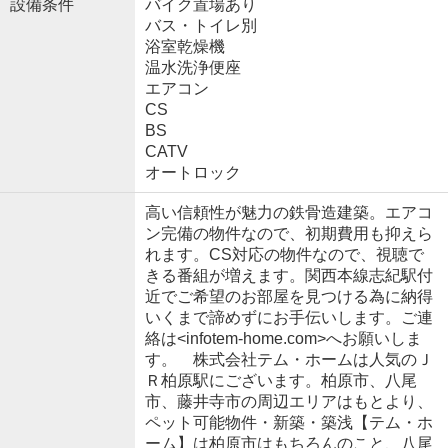
設備条件
バイク置場あり
バス・トイレ別
浴室乾燥機
温水洗浄便座
エアコン
CS
BS
CATV
オートロック
高い信頼性が魅力の鉄骨造建築。エアコ
ン完備の物件なので、初期費用も抑えら
れます。CS対応の物件なので、視聴で
きる番組が増えます。関西本線志紀駅付
近でご希望のお部屋を見つける為に納得
いくまで諦めずにお手伝いします。ご連
絡は<infotem-home.com>へお願いしま
す。 株式会社テム・ホームは人気のＪ
Ｒ柏原駅にございます。柏原市、八尾
市、藤井寺市の周辺エリアはもとより、
ペット可能物件・新築・築浅【テム・ホ
ーム】は柏原市はもちろんのこと、八尾