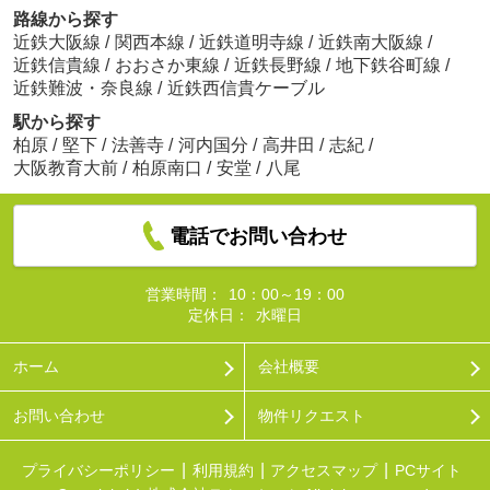
路線から探す
近鉄大阪線
/
関西本線
/
近鉄道明寺線
/
近鉄南大阪線
/
近鉄信貴線
/
おおさか東線
/
近鉄長野線
/
地下鉄谷町線
/
近鉄難波・奈良線
/
近鉄西信貴ケーブル
駅から探す
柏原
/
堅下
/
法善寺
/
河内国分
/
高井田
/
志紀
/
大阪教育大前
/
柏原南口
/
安堂
/
八尾
電話でお問い合わせ
営業時間：
10：00～19：00
定休日：
水曜日
ホーム
会社概要
お問い合わせ
物件リクエスト
プライバシーポリシー
利用規約
アクセスマップ
PCサイト