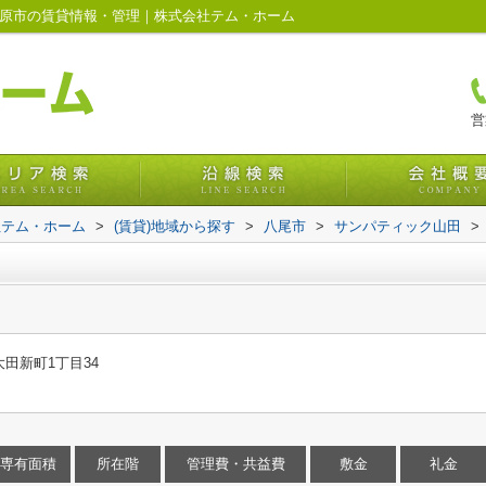
柏原市の賃貸情報・管理｜株式会社テム・ホーム
営
社テム・ホーム
>
(賃貸)地域から探す
>
八尾市
>
サンパティック山田
>
田新町1丁目34
専有面積
所在階
管理費・共益費
敷金
礼金