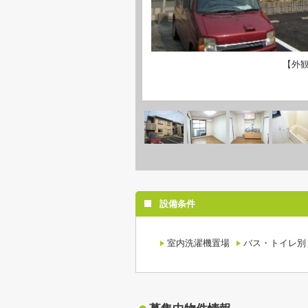
【外
設備条件
室内洗濯機置場
バス・トイレ別