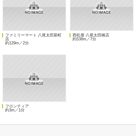
ファミリーマート 八尾太田新町
西松屋 八尾太田橋店
店
約538m／7分
約129m／2分
フロンティア
約3m／1分