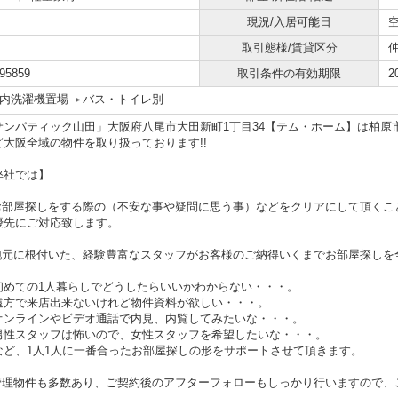
現況/入居可能日
取引態様/賃貸区分
95859
取引条件の有効期限
2
内洗濯機置場
バス・トイレ別
サンパティック山田」大阪府八尾市大田新町1丁目34【テム・ホーム】は柏原
ど大阪全域の物件を取り扱っております!!
弊社では】
.お部屋探しをする際の（不安な事や疑問に思う事）などをクリアにして頂くこ
先にご対応致します。
.地元に根付いた、経験豊富なスタッフがお客様のご納得いくまでお部屋探しを
初めての1人暮らしでどうしたらいいかわからない・・・。
遠方で来店出来ないけれど物件資料が欲しい・・・。
オンラインやビデオ通話で内見、内覧してみたいな・・・。
男性スタッフは怖いので、女性スタッフを希望したいな・・・。
ど、1人1人に一番合ったお部屋探しの形をサポートさせて頂きます。
.管理物件も多数あり、ご契約後のアフターフォローもしっかり行いますので、