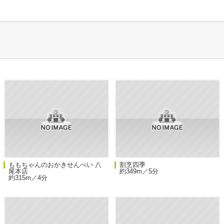
ももちゃんのおかきせんべい 八
割烹四季
尾本店
約349m／5分
約315m／4分