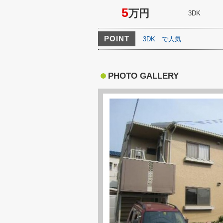
5
万円
3DK
POINT
3DK
で人気
PHOTO GALLERY