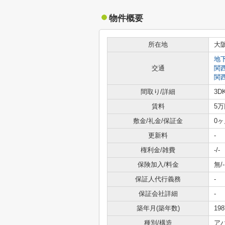
物件概要
所在地
大
地
交通
関
関
間取り/詳細
3D
賃料
5万
敷金/礼金/保証金
0ヶ
更新料
-
権利金/雑費
-/-
保険加入/料金
無/-
保証人代行義務
-
保証会社詳細
-
築年月(築年数)
19
種別/構造
ア