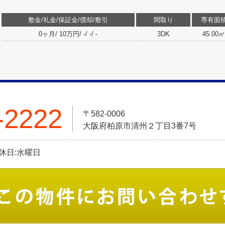
敷金/礼金/保証金/償却/敷引
間取り
専有面
0ヶ月/ 10万円/ -/ -/ -
3DK
45.00㎡
-2222
〒582-0006
大阪府柏原市清州２丁目3番7号
定休日:水曜日