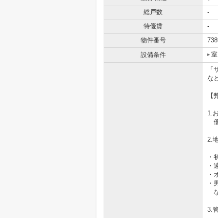
総戸数
-
特優賃
-
物件番号
738
室
設備条件
「
な
【
1
優
2
・
・
・
・
な
3