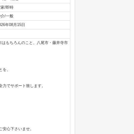
空家/即時
仲介/一般
026年08月15日
市はもちろんのこと、八尾市・藤井寺市
とを、
全力でサポート致します。
ご安心下さいませ。