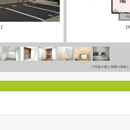
観】
【
※写真や図と実際の現状と