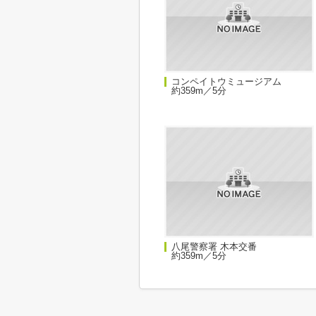
コンペイトウミュージアム
約359m／5分
八尾警察署 木本交番
約359m／5分