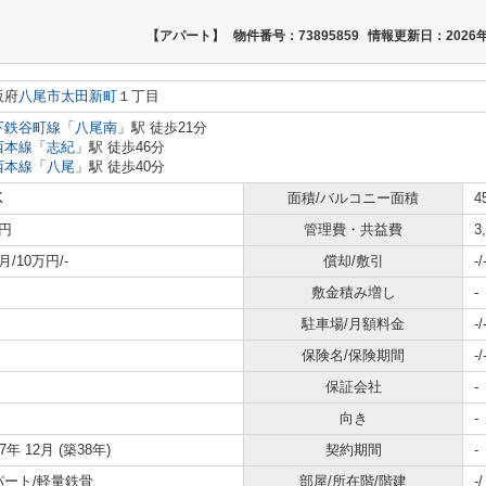
【アパート】
物件番号：73895859
情報更新日：2026年
阪府
八尾市
太田新町
１丁目
下鉄谷町線
「
八尾南
」駅 徒歩21分
西本線
「
志紀
」駅 徒歩46分
西本線
「
八尾
」駅 徒歩40分
K
面積/バルコニー面積
4
円
管理費・共益費
3
月/10万円/-
償却/敷引
-/
敷金積み増し
-
駐車場/月額料金
-/
保険名/保険期間
-/
保証会社
-
向き
-
87年 12月 (築38年)
契約期間
-
パート/軽量鉄骨
部屋/所在階/階建
-