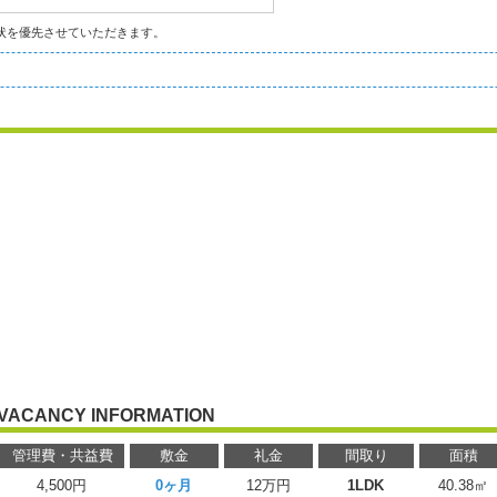
状を優先させていただきます。
VACANCY INFORMATION
管理費・共益費
敷金
礼金
間取り
面積
4,500円
0ヶ月
12万円
1LDK
40.38㎡