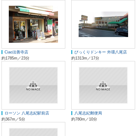
Ciao法善寺店
びっくりドンキー 外環八尾店
約1785m／23分
約1313m／17分
ローソン 八尾志紀駅前店
八尾志紀郵便局
約367m／5分
約780m／10分