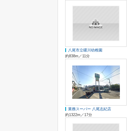
八尾市立曙川幼稚園
約838m／11分
業務スーパー 八尾志紀店
約1322m／17分