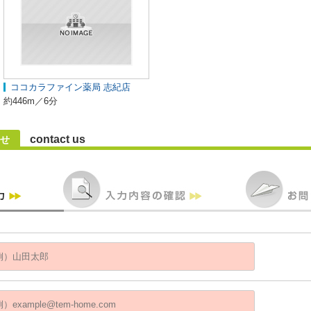
ココカラファイン薬局 志紀店
約446m／6分
contact us
せ