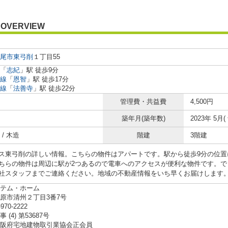
OVERVIEW
尾市
東弓削
１丁目55
「
志紀
」駅 徒歩9分
線
「
恩智
」駅 徒歩17分
線
「
法善寺
」駅 徒歩22分
管理費・共益費
4,500円
築年月(築年数)
2023年 5月(
/ 木造
階建
3階建
ス東弓削の詳しい情報。こちらの物件はアパートです。駅から徒歩9分の位置
ちらの物件は周辺に駅が2つあるので電車へのアクセスが便利な物件です。で
社スタッフまでご連絡ください。地域の不動産情報をいち早くお届けします
テム・ホーム
原市清州２丁目3番7号
-970-2222
 (4) 第53687号
阪府宅地建物取引業協会正会員