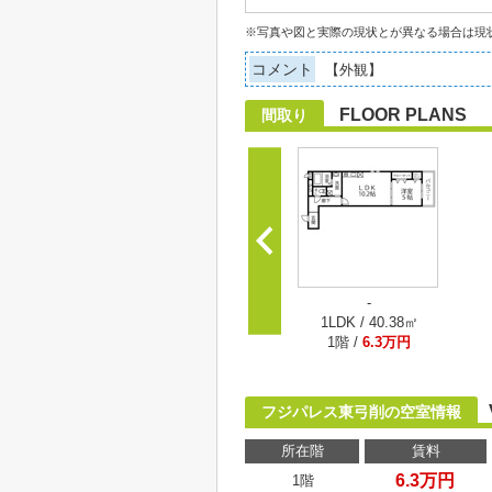
※写真や図と実際の現状とが異なる場合は現
コメント
【外観】
FLOOR PLANS
間取り
-
1LDK / 40.38㎡
1階 /
6.3万円
フジパレス東弓削の空室情報
所在階
賃料
6.3万円
1階