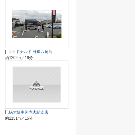
マクドナルド 外環八尾店
約1202m／16分
JA大阪中河内志紀支店
約1151m／15分