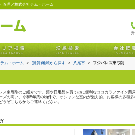
・管理／株式会社テム・ホーム
営
社テム・ホーム
>
(賃貸)地域から探す
>
八尾市
>
フジパレス東弓削
レス東弓削のご紹介です。薬や日用品を買うのに便利なココカラファイン薬局 
ーズの高い、令和5年築の物件で、オシャレな室内が魅力的。お客様の多種多
どうぞこちらからご連絡ください。
RY