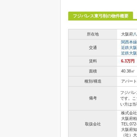
フジパレス東弓削の物件概要
所在地
大阪府
八
関西本線
交通
近鉄大阪
近鉄大阪
賃料
6.3万円
面積
40.38㎡
種別/構造
アパート 
フジパレ
備考
です。こ
い方は当
株式会社
大阪府柏
取扱会社
TEL:072
大阪府知事
（社）大