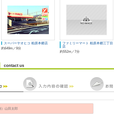
スーパーヤオヒコ 柏原本郷店
ファミリーマート 柏原本郷三丁目
店
約649m／9分
約552m／7分
contact us