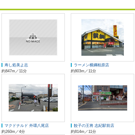
寿し処美よ志
ラーメン横綱柏原店
約847m／11分
約803m／11分
マクドナルド 外環八尾店
餃子の王将 志紀駅前店
約260m／4分
約814m／11分