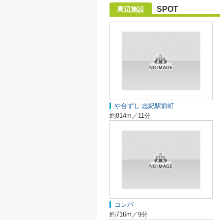
SPOT
周辺施設
や台ずし 志紀駅前町
約814m／11分
コンパ
約716m／9分