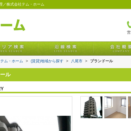
理／株式会社テム・ホーム
営
社テム・ホーム
>
(賃貸)地域から探す
>
八尾市
>
プランドール
ール
RY