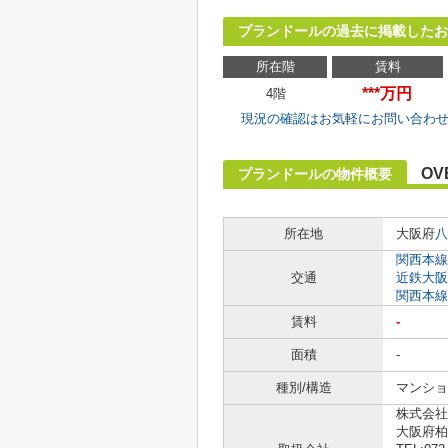
プランドールの過去に掲載したお
所在階
賃料
***万円
4階
現況の確認はお気軽にお問い合わ
OV
プランドールの物件概要
所在地
大阪府
八
関西本線
交通
近鉄大阪
関西本線
賃料
-
面積
-
種別/構造
マンショ
株式会社
大阪府柏