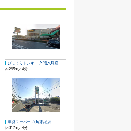
びっくりドンキー 外環八尾店
約265m／4分
業務スーパー 八尾志紀店
約312m／4分