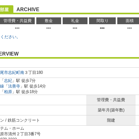
ARCHIVE
部屋
管理費・共益費
敷金
礼金
間取り
面積
***
***
***
***
***
せください。
ERVIEW
尾市
志紀町南
３丁目180
「
志紀
」駅 徒歩7分
線
「
法善寺
」駅 徒歩14分
「
柏原
」駅 徒歩18分
管理費・共益費
築年月(築年数)
ン / 鉄筋コンクリート
階建
テム・ホーム
原市清州２丁目3番7号