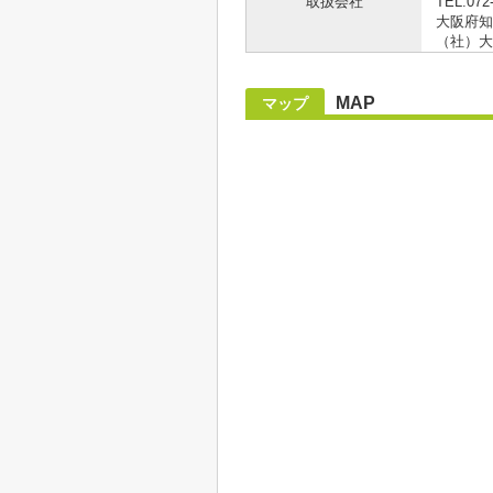
取扱会社
TEL:072
大阪府知事
（社）大
MAP
マップ