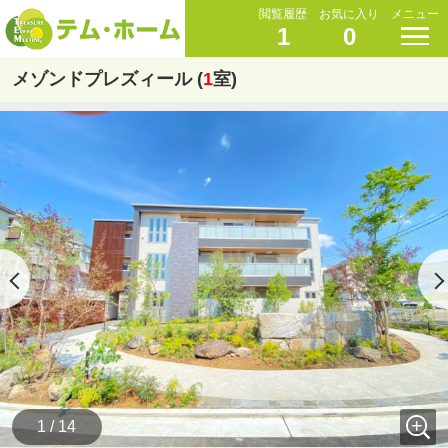
閲覧履歴
お気に入り
メニュー
1
0
メゾンドプレズィール (
1
室)
1 / 14