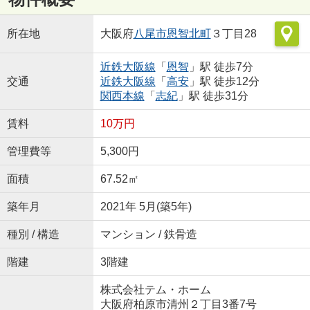
所在地
大阪府
八尾市
恩智北町
３丁目28
近鉄大阪線
「
恩智
」駅 徒歩7分
交通
近鉄大阪線
「
高安
」駅 徒歩12分
関西本線
「
志紀
」駅 徒歩31分
賃料
10万円
管理費等
5,300円
面積
67.52㎡
築年月
2021年 5月(築5年)
種別 / 構造
マンション / 鉄骨造
階建
3階建
株式会社テム・ホーム
大阪府柏原市清州２丁目3番7号