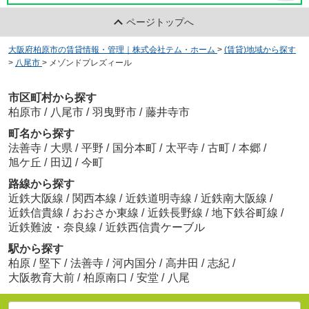
ページトップへ
大阪府柏原市の賃貸情報・管理｜株式会社テム・ホーム
>
(賃貸)地域から探す
>
八尾市
>
メゾンドプレズィール
市区町村から探す
柏原市
/
八尾市
/
羽曳野市
/
藤井寺市
町名から探す
法善寺
/
大県
/
平野
/
国分本町
/
太平寺
/
古町
/
本郷
/
旭ケ丘
/
田辺
/
今町
路線から探す
近鉄大阪線
/
関西本線
/
近鉄道明寺線
/
近鉄南大阪線
/
近鉄信貴線
/
おおさか東線
/
近鉄長野線
/
地下鉄谷町線
/
近鉄難波・奈良線
/
近鉄西信貴ケーブル
駅から探す
柏原
/
堅下
/
法善寺
/
河内国分
/
高井田
/
志紀
/
大阪教育大前
/
柏原南口
/
安堂
/
八尾