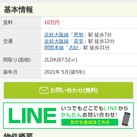
基本情報
賃料
10万円
近鉄大阪線
「
恩智
」駅 徒歩7分
交通
近鉄大阪線
「
高安
」駅 徒歩12分
関西本線
「
志紀
」駅 徒歩31分
間取り(面積)
2LDK(67.52㎡)
築年月
2021年 5月(築5年)
お問い合わせ(無料)
物件概要