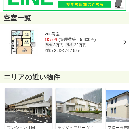
空室一覧
206号室
10万円
(管理費等：5,300円)
3万円
22万円
敷金
礼金
2階
67.52㎡
2LDK
エリアの近い物件
マンション辻田
ラグジュアリーヴィレッジ
フローラ志