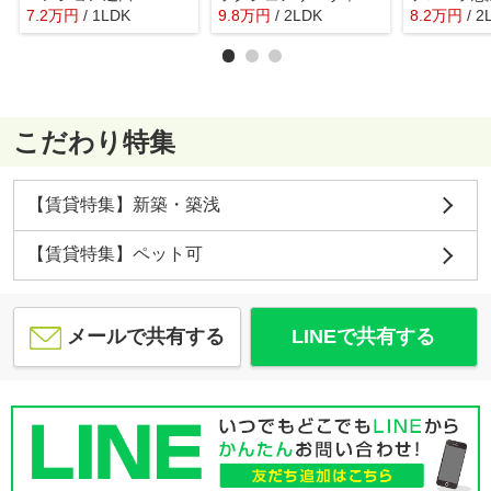
7.2
万
円
/ 1LDK
9.8
万
円
/ 2LDK
8.2
万
円
/ 2
こだわり特集
【賃貸特集】新築・築浅
【賃貸特集】ペット可
メールで共有する
LINEで共有する