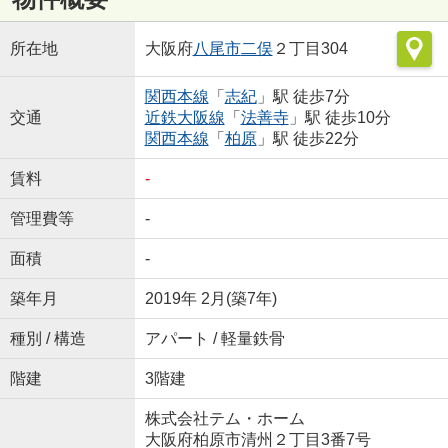
所在地
大阪府
八尾市
二俣
２丁目304
関西本線
「
志紀
」駅 徒歩7分
交通
近鉄大阪線
「
法善寺
」駅 徒歩10分
関西本線
「
柏原
」駅 徒歩22分
賃料
-
管理費等
-
面積
-
築年月
2019年 2月(築7年)
種別 / 構造
アパート / 軽量鉄骨
階建
3階建
株式会社テム・ホーム
大阪府柏原市清州２丁目3番7号