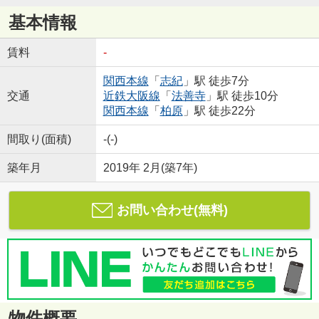
基本情報
賃料
-
関西本線
「
志紀
」駅 徒歩7分
交通
近鉄大阪線
「
法善寺
」駅 徒歩10分
関西本線
「
柏原
」駅 徒歩22分
間取り(面積)
-(-)
築年月
2019年 2月(築7年)
お問い合わせ(無料)
物件概要