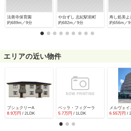
法善寺保育園
や台ずし 志紀駅前町
寿し処美よ
約689m／9分
約682m／9分
約656m／
エリアの近い物件
ブシュクリーA
ベッラ・フィグーラ
メルヴェイ
8.9
万
円
/ 2LDK
5.7
万
円
/ 1LDK
6.55
万
円
/