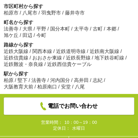
市区町村から探す
柏原市
/
八尾市
/
羽曳野市
/
藤井寺市
町名から探す
法善寺
/
大県
/
平野
/
国分本町
/
太平寺
/
古町
/
本郷
/
旭ケ丘
/
田辺
/
今町
路線から探す
近鉄大阪線
/
関西本線
/
近鉄道明寺線
/
近鉄南大阪線
/
近鉄信貴線
/
おおさか東線
/
近鉄長野線
/
地下鉄谷町線
/
近鉄難波・奈良線
/
近鉄西信貴ケーブル
駅から探す
柏原
/
堅下
/
法善寺
/
河内国分
/
高井田
/
志紀
/
大阪教育大前
/
柏原南口
/
安堂
/
八尾
電話でお問い合わせ
営業時間：
10：00～19：00
定休日：
水曜日