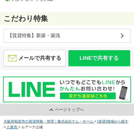
こだわり特集
グレイスセゾン
5.4
万
円
/ 1K
【賃貸特集】新築・築浅
メールで共有する
LINEで共有する
リーブル志紀
8.8
万
円
/ 2LDK
ページトップへ
大阪府柏原市の賃貸情報・管理｜株式会社テム・ホーム
>
(賃貸)地域から探す
>
八尾市
>
ルアーナ山城
フルールコート