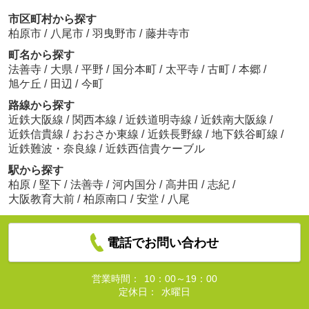
8.3
万
円
/ 2LDK
市区町村から探す
柏原市
/
八尾市
/
羽曳野市
/
藤井寺市
町名から探す
法善寺
/
大県
/
平野
/
国分本町
/
太平寺
/
古町
/
本郷
/
旭ケ丘
/
田辺
/
今町
路線から探す
近鉄大阪線
/
関西本線
/
近鉄道明寺線
/
近鉄南大阪線
/
近鉄信貴線
/
おおさか東線
/
近鉄長野線
/
地下鉄谷町線
/
近鉄難波・奈良線
/
近鉄西信貴ケーブル
駅から探す
柏原
/
堅下
/
法善寺
/
河内国分
/
高井田
/
志紀
/
大阪教育大前
/
柏原南口
/
安堂
/
八尾
電話でお問い合わせ
営業時間：
10：00～19：00
定休日：
水曜日