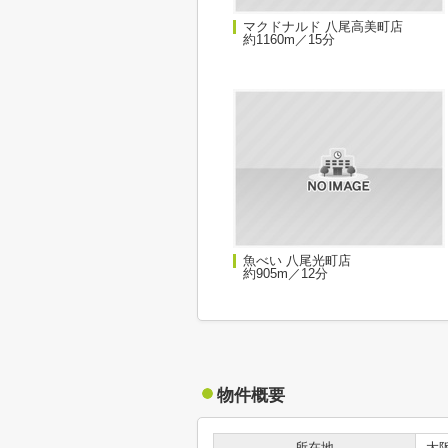
マクドナルド 八尾高美町店
約1160m／15分
魚べい 八尾光町店
約905m／12分
物件概要
所在地
大