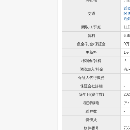
近
交通
関
近
間取り/詳細
1L
賃料
6.
敷金/礼金/保証金
0万
更新料
1ヶ
権利金/雑費
-/-
保険加入/料金
有/-
保証人代行義務
-
保証会社詳細
-
築年月(築年数)
20
種別/構造
ア
総戸数
-
特優賃
-
物件番号
766