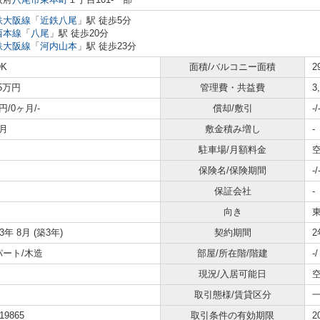
鉄大阪線
「
近鉄八尾
」駅 徒歩5分
西本線
「
八尾
」駅 徒歩20分
鉄大阪線
「
河内山本
」駅 徒歩23分
DK
面積/バルコニー面積
2
85万円
管理費・共益費
3
円/0ヶ月/-
償却/敷引
-/
月
敷金積み増し
-
駐車場/月額料金
空
保険名/保険期間
-/
保証会社
-
向き
23年 8月 (築3年)
契約期間
2
パート/木造
部屋/所在階/階建
-
現況/入居可能日
空
取引態様/賃貸区分
19865
取引条件の有効期限
2