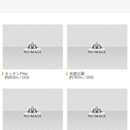
キッチンPino
光南公園
約913m／12分
約797m／10分