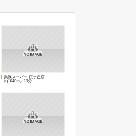
業務スーパー 桜ケ丘店
約1040m／13分