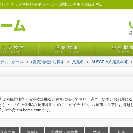
ALEGRIA八尾東本町｜浴室乾燥機 フローリング ネット使用料不要 シャワー 3駅以上利用可大阪府柏原市の賃貸情報・管理｜株式会社テム・ホーム
営
社テム・ホーム
>
(賃貸)地域から探す
>
八尾市
>
ALEGRIA八尾東本町
>
備は洗面所独立・浴室乾燥機など豊富に揃っており、過ごしやすいお部屋にな
さい。「ALEGRIA八尾東本町」のここがイチオシ。八尾市エリアにお引越
info@tem-home.comまで。
専有面積
所在階
管理費・共益費
敷金
礼金