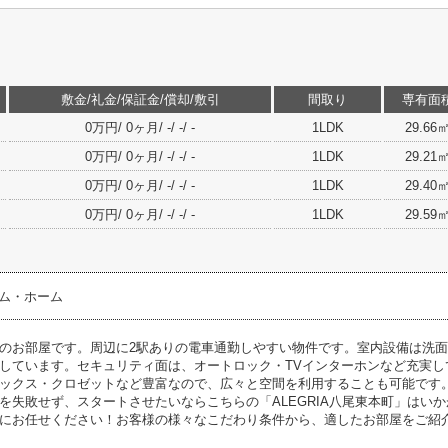
敷金/礼金/保証金/償却/敷引
間取り
専有面
0万円/ 0ヶ月/ -/ -/ -
1LDK
29.66
0万円/ 0ヶ月/ -/ -/ -
1LDK
29.21
0万円/ 0ヶ月/ -/ -/ -
1LDK
29.40
0万円/ 0ヶ月/ -/ -/ -
1LDK
29.59
テム・ホーム
のお部屋です。周辺に2駅ありの電車通勤しやすい物件です。室内設備は洗
しています。セキュリティ面は、オートロック・TVインターホンなど充実し
ックス・クロゼットなど豊富なので、広々と空間を利用することも可能です。こ
を失敗せず、スタートさせたいならこちらの「ALEGRIA八尾東本町」はい
にお任せください！お客様の様々なこだわり条件から、適したお部屋をご紹