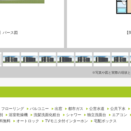
】パース図
【
※写真や図と実際の現状と
フローリング
バルコニー
出窓
都市ガス
公営水道
公共下水
別
浴室乾燥機
洗髪洗面化粧台
シャワー
独立洗面台
エアコン
料無料
オートロック
TVモニタ付インターホン
宅配ボックス