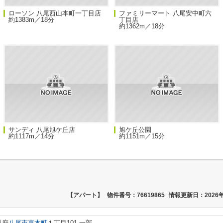
ローソン 八尾西山本町一丁目店
ファミリーマート 八尾安中町六
約1383m／18分
丁目店
約1362m／18分
サンディ 八尾旭ケ丘店
旭ケ丘公園
約1117m／14分
約1151m／15分
【アパート】
物件番号：76619865
情報更新日：2026年
阪府
八尾市
東本町
１丁目101-一部