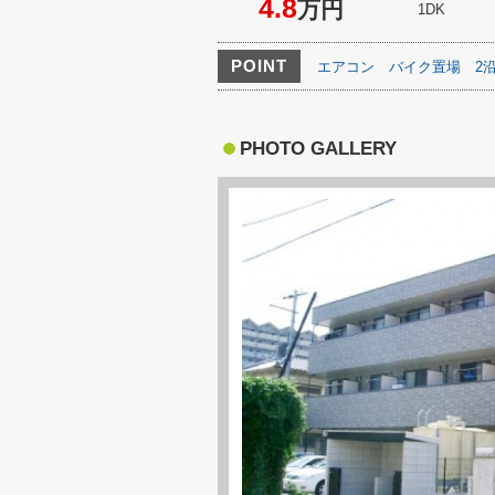
4.8
万円
1DK
POINT
エアコン
バイク置場
2
PHOTO GALLERY