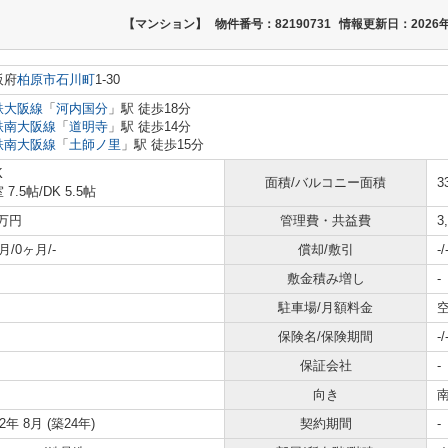
【マンション】
物件番号：82190731
情報更新日：2026年
阪府
柏原市
石川町
1-30
鉄大阪線
「
河内国分
」駅 徒歩18分
鉄南大阪線
「
道明寺
」駅 徒歩14分
鉄南大阪線
「
土師ノ里
」駅 徒歩15分
K
面積/バルコニー面積
3
 7.5帖
/
DK 5.5帖
8万円
管理費・共益費
3
月/0ヶ月/-
償却/敷引
-/
敷金積み増し
-
駐車場/月額料金
空
保険名/保険期間
-/
保証会社
-
向き
02年 8月 (築24年)
契約期間
-