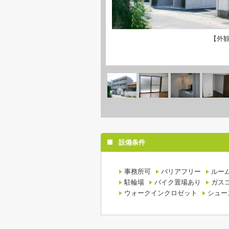
【外
設備条件
事務所可
バリアフリー
ルー
駐輪場
バイク置場あり
ガス
ウォークインクロゼット
シュー