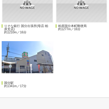
りそな銀行 国分出張所(母店:柏
柏原国分本町郵便局
原支店)
約1277m／16分
約1210m／16分
国分駅
約1341m／17分