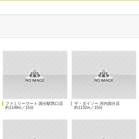
ファミリーマート 国分駅西口店
ザ・ダイソー 河内国分店
約1148m／15分
約1132m／15分