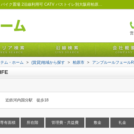
アンプルールフェールREALIFE｜エアコン バイク置場 2沿線利用可 CATV バストイレ別大阪府柏原市の賃貸情報・管理｜株式会社テム・ホーム
営
社テム・ホーム
>
(賃貸)地域から探す
>
柏原市
>
アンプルールフェールRE
FE
 近鉄河内国分駅 徒歩18
専有面積
所在階
管理費・共益費
敷金
礼金