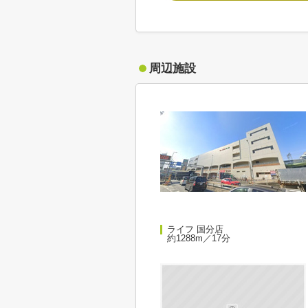
周辺施設
ライフ 国分店
約1288m／17分