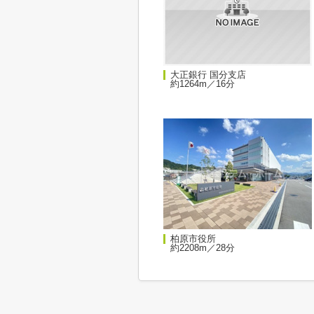
大正銀行 国分支店
約1264m／16分
柏原市役所
約2208m／28分