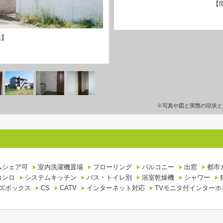
【
観】
※写真や図と実際の現状と
ムシェア可
室内洗濯機置場
フローリング
バルコニー
出窓
都市
コンロ
システムキッチン
バス・トイレ別
浴室乾燥機
シャワー
ズボックス
CS
CATV
インターネット対応
TVモニタ付インターホ