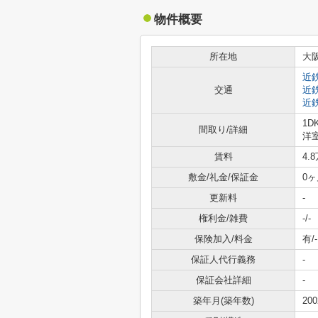
物件概要
所在地
大
近
交通
近
近
1D
間取り/詳細
洋室
賃料
4.
敷金/礼金/保証金
0ヶ
更新料
-
権利金/雑費
-/-
保険加入/料金
有/-
保証人代行義務
-
保証会社詳細
-
築年月(築年数)
20