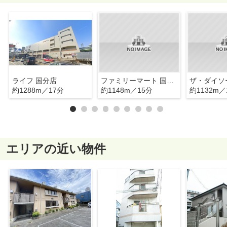
ライフ 国分店
ファミリーマート 国分駅西口店
約1288m／17分
約1148m／15分
約1132m／
エリアの近い物件