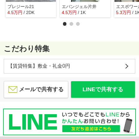
プレジール21
エバンジェル片井
エスポワー
4.5
万
円
/ 2DK
4.5
万
円
/ 1K
5.3
万
円
/ 1
こだわり特集
【賃貸特集】敷金・礼金0円
メールで共有する
LINEで共有する