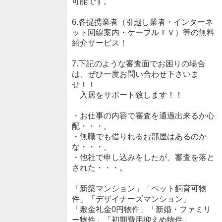
可能です。
6.各提携業者（引越し業者・インターネ
ット回線案内・ケーブルＴＶ）等の無料
紹介サービス！
7.下記のような審査面でお困りの場合
は、ぜひ一度お問い合わせ下さいま
せ！！
入居をサポート致します！！
・お仕事の内容で審査を通過出来るか心
配・・・。
・無職でも借りれるお部屋はあるのか
な・・・。
・他社で申し込みをしたが、審査を落と
された・・・。
「新築マンション」「ペット飼育可物
件」「デザイナーズマンション」
「敷金礼金0円物件」「新婚・ファミリ
ー物件」「初期費用抑えめ物件」