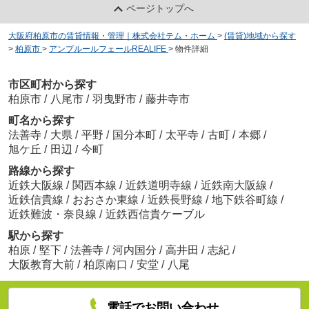
ページトップへ
大阪府柏原市の賃貸情報・管理｜株式会社テム・ホーム
>
(賃貸)地域から探す
>
柏原市
>
アンプルールフェールREALIFE
>
物件詳細
市区町村から探す
柏原市
/
八尾市
/
羽曳野市
/
藤井寺市
町名から探す
法善寺
/
大県
/
平野
/
国分本町
/
太平寺
/
古町
/
本郷
/
旭ケ丘
/
田辺
/
今町
路線から探す
近鉄大阪線
/
関西本線
/
近鉄道明寺線
/
近鉄南大阪線
/
近鉄信貴線
/
おおさか東線
/
近鉄長野線
/
地下鉄谷町線
/
近鉄難波・奈良線
/
近鉄西信貴ケーブル
駅から探す
柏原
/
堅下
/
法善寺
/
河内国分
/
高井田
/
志紀
/
大阪教育大前
/
柏原南口
/
安堂
/
八尾
電話でお問い合わせ