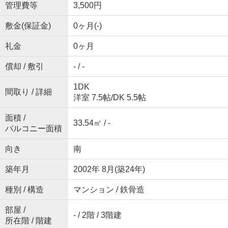
管理費等
3,500円
敷金(保証金)
0ヶ月(-)
礼金
0ヶ月
償却 / 敷引
- / -
1DK
間取り / 詳細
洋室 7.5帖
/
DK 5.5帖
面積 /
33.54㎡ / -
バルコニー面積
向き
南
築年月
2002年 8月(築24年)
種別 / 構造
マンション / 鉄骨造
部屋 /
- / 2階 / 3階建
所在階 / 階建