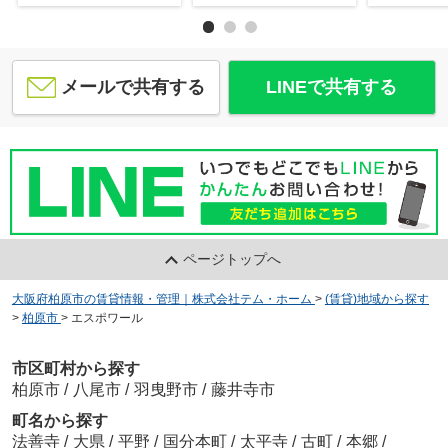
メールで共有する
LINEで共有する
ページトップへ
大阪府柏原市の賃貸情報・管理｜株式会社テム・ホーム
>
(賃貸)地域から探す
>
柏原市
>
エスポワール
市区町村から探す
柏原市
/
八尾市
/
羽曳野市
/
藤井寺市
町名から探す
法善寺
/
大県
/
平野
/
国分本町
/
太平寺
/
古町
/
本郷
/