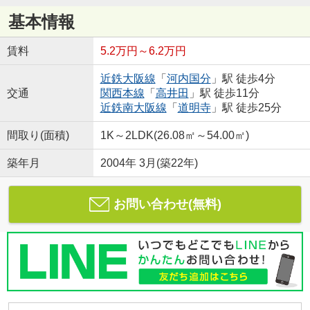
基本情報
賃料
5.2万円～6.2万円
近鉄大阪線
「
河内国分
」駅 徒歩4分
交通
関西本線
「
高井田
」駅 徒歩11分
近鉄南大阪線
「
道明寺
」駅 徒歩25分
間取り(面積)
1K～2LDK(26.08㎡～54.00㎡)
築年月
2004年 3月(築22年)
お問い合わせ(無料)