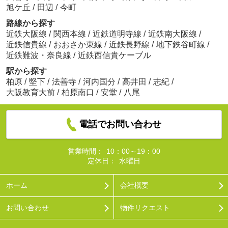
旭ケ丘
/
田辺
/
今町
路線から探す
近鉄大阪線
/
関西本線
/
近鉄道明寺線
/
近鉄南大阪線
/
近鉄信貴線
/
おおさか東線
/
近鉄長野線
/
地下鉄谷町線
/
近鉄難波・奈良線
/
近鉄西信貴ケーブル
駅から探す
柏原
/
堅下
/
法善寺
/
河内国分
/
高井田
/
志紀
/
大阪教育大前
/
柏原南口
/
安堂
/
八尾
電話でお問い合わせ
営業時間：
10：00～19：00
定休日：
水曜日
ホーム
会社概要
お問い合わせ
物件リクエスト