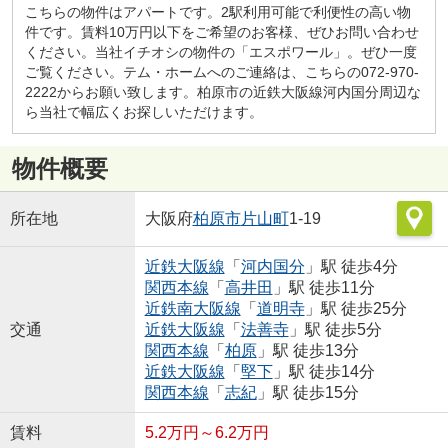
こちらの物件はアパートです。2駅利用可能で利便性の高い物
件です。賃料10万円以下をご希望のお客様、ぜひお問い合わせ
ください。当社イチオシの物件の「エスポワール」。ぜひ一度
ご覧ください。テム・ホームへのご連絡は、こちらの072-970-
2222からお願い致します。柏原市の近鉄大阪線河内国分周辺な
ら当社で幅広くお探しいただけます。
物件概要
所在地
大阪府
柏原市
片山町
1-19
近鉄大阪線
「
河内国分
」駅 徒歩4分
関西本線
「
高井田
」駅 徒歩11分
近鉄南大阪線
「
道明寺
」駅 徒歩25分
交通
近鉄大阪線
「
法善寺
」駅 徒歩5分
関西本線
「
柏原
」駅 徒歩13分
近鉄大阪線
「
堅下
」駅 徒歩14分
関西本線
「
志紀
」駅 徒歩15分
賃料
5.2万円～6.2万円