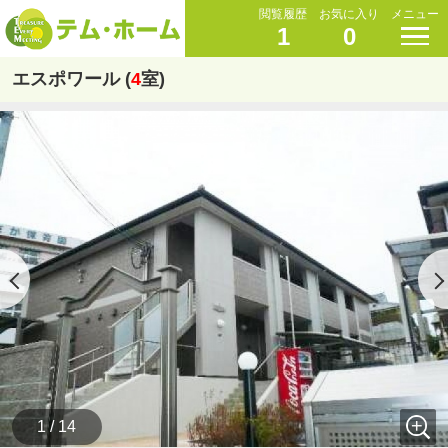
閲覧履歴
お気に入り
メニュー
1
0
エスポワール (
4
室)
1 / 14