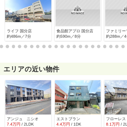
ライフ 国分店
食品館アプロ 国分店
約486m／7分
約590m／8分
約288m／
エリアの近い物件
アンジュ ニシオ
エストブラン
フローレス
7.4
万
円
/ 2LDK
4.4
万
円
/ 1DK
8.1
万
円
/ 2