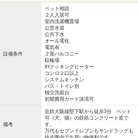
ペット相談
２人入居可
室内洗濯機置場
公営水道
公共下水
オール電化
電気有
設備条件
２面バルコニー
駐輪場
IHクッキングヒーター
コンロ２口以上
システムキッチン
バス・トイレ別
独立洗面台
初期費用カード決済可
近鉄大阪線堅下駅から徒歩3分 ペット
可（犬、猫）の鉄筋コンクリート造で
備考
す。
万代もセブンイレブンもサンドラッグも
徒歩圏内でお買い物便利です。