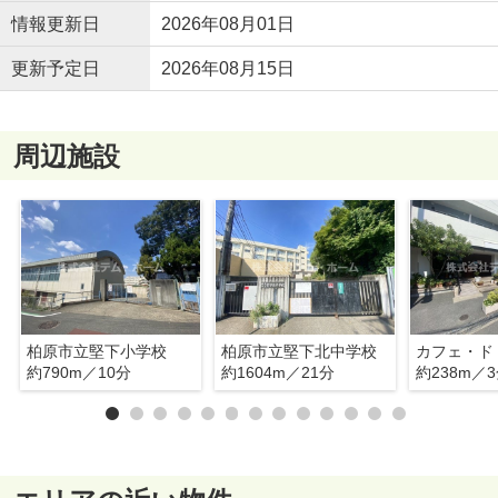
情報更新日
2026年08月01日
更新予定日
2026年08月15日
周辺施設
柏原市立堅下小学校
柏原市立堅下北中学校
カフェ・ド
約790m／10分
約1604m／21分
約238m／