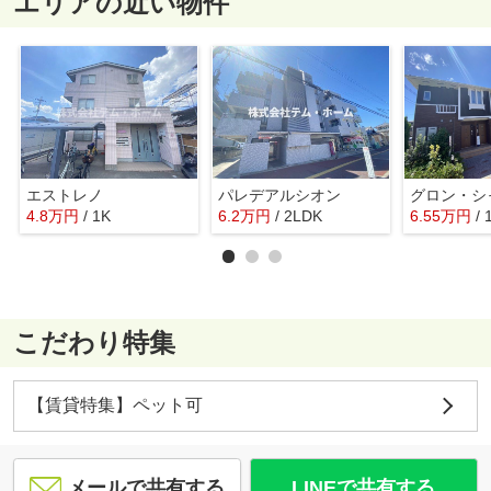
エリアの近い物件
エストレノ
パレデアルシオン
グロン・シ
4.8
万
円
/ 1K
6.2
万
円
/ 2LDK
6.55
万
円
/
こだわり特集
【賃貸特集】ペット可
メールで共有する
LINEで共有する