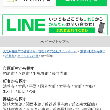
ページトップへ
大阪府柏原市の賃貸情報・管理｜株式会社テム・ホーム
>
(賃貸)地域から探す
>
柏原市
>
オーシャン柏原
>
物件詳細
市区町村から探す
柏原市
/
八尾市
/
羽曳野市
/
藤井寺市
町名から探す
法善寺
/
大県
/
平野
/
国分本町
/
太平寺
/
古町
/
本郷
/
旭ケ丘
/
田辺
/
今町
路線から探す
近鉄大阪線
/
関西本線
/
近鉄道明寺線
/
近鉄南大阪線
/
近鉄信貴線
/
おおさか東線
/
近鉄長野線
/
地下鉄谷町線
/