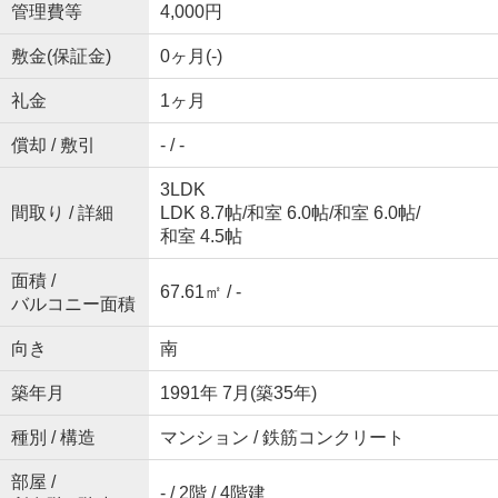
管理費等
4,000円
敷金(保証金)
0ヶ月(-)
礼金
1ヶ月
償却 / 敷引
- / -
3LDK
間取り / 詳細
LDK 8.7帖
/
和室 6.0帖
/
和室 6.0帖
/
和室 4.5帖
面積 /
67.61㎡ / -
バルコニー面積
向き
南
築年月
1991年 7月(築35年)
種別 / 構造
マンション / 鉄筋コンクリート
部屋 /
- / 2階 / 4階建