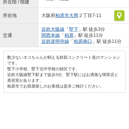
所在階 / 階建
所在地
大阪府
柏原市
大県
２丁目7-11
近鉄大阪線
「
堅下
」駅 徒歩3分
交通
関西本線
「
柏原
」駅 徒歩11分
近鉄道明寺線
「
柏原南口
」駅 徒歩11分
数少ないネコちゃんが飼える鉄筋コンクリート造のマンション
です。
堅下小学校、堅下北中学校の校区です。
近鉄大阪線堅下駅まで徒歩3分、堅下駅にはお洒落な喫茶店と
美容室があります。
柏原市でお部屋探しのお客様は是非ご検討ください。