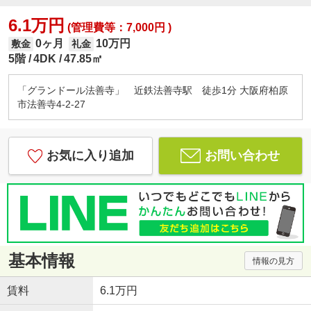
6.1万円
(管理費等：7,000円 )
0ヶ月
10万円
敷金
礼金
5階
4DK
47.85㎡
「グランドール法善寺」 近鉄法善寺駅 徒歩1分 大阪府柏原
市法善寺4-2-27
お気に入り追加
お問い合わせ
基本情報
情報の見方
賃料
6.1万円