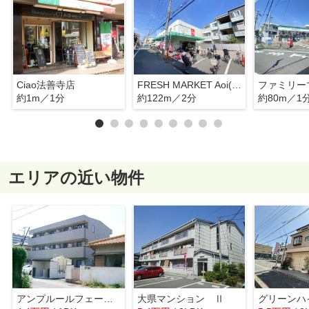
Ciao法善寺店
FRESH MARKET Aoi(フレッシュマーケットアオイ) 柏原法善寺駅前店
約1m／1分
約122m／2分
約80m／1
エリアの近い物件
アンプルールフェールREALIFE
大県マンション Ⅱ
グリーンハ