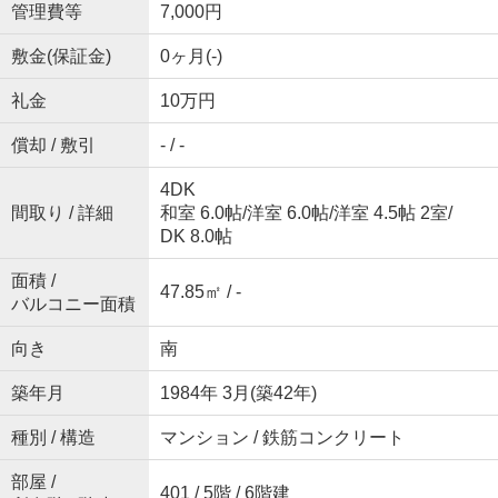
管理費等
7,000円
敷金(保証金)
0ヶ月(-)
礼金
10万円
償却 / 敷引
- / -
4DK
間取り / 詳細
和室 6.0帖
/
洋室 6.0帖
/
洋室 4.5帖 2室
/
DK 8.0帖
面積 /
47.85㎡ / -
バルコニー面積
向き
南
築年月
1984年 3月(築42年)
種別 / 構造
マンション / 鉄筋コンクリート
部屋 /
401 / 5階 / 6階建