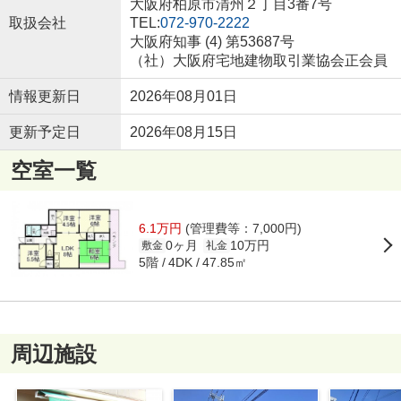
大阪府柏原市清州２丁目3番7号
取扱会社
TEL:
072-970-2222
大阪府知事 (4) 第53687号
（社）大阪府宅地建物取引業協会正会員
情報更新日
2026年08月01日
更新予定日
2026年08月15日
空室一覧
6.1万円
(管理費等：7,000円)
0ヶ月
10万円
敷金
礼金
5階
47.85㎡
4DK
周辺施設