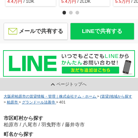
4.4
万
円
/ 1DK
5.4
万
円
/ 2LDK
5.5
万
円
/ 2
メールで共有する
LINEで共有する
ページトップへ
大阪府柏原市の賃貸情報・管理｜株式会社テム・ホーム
>
(賃貸)地域から探す
>
柏原市
>
グランドール法善寺
>
401
市区町村から探す
柏原市
/
八尾市
/
羽曳野市
/
藤井寺市
町名から探す