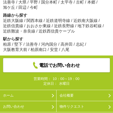
法善寺
/
大県
/
平野
/
国分本町
/
太平寺
/
古町
/
本郷
/
旭ケ丘
/
田辺
/
今町
路線から探す
近鉄大阪線
/
関西本線
/
近鉄道明寺線
/
近鉄南大阪線
/
近鉄信貴線
/
おおさか東線
/
近鉄長野線
/
地下鉄谷町線
/
近鉄難波・奈良線
/
近鉄西信貴ケーブル
駅から探す
柏原
/
堅下
/
法善寺
/
河内国分
/
高井田
/
志紀
/
大阪教育大前
/
柏原南口
/
安堂
/
八尾
電話でお問い合わせ
営業時間：
10：00～19：00
定休日：
水曜日
ホーム
会社概要
お問い合わせ
物件リクエスト