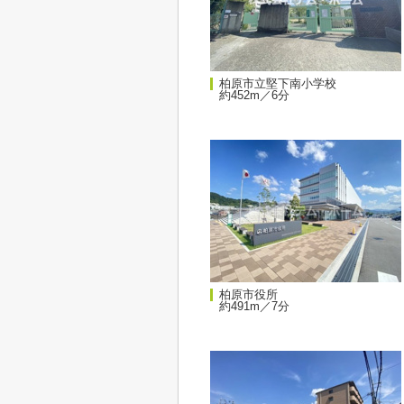
柏原市立堅下南小学校
約452m／6分
柏原市役所
約491m／7分