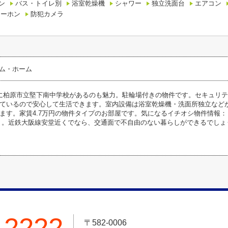
ン
バス・トイレ別
浴室乾燥機
シャワー
独立洗面台
エアコン
ターホン
防犯カメラ
テム・ホーム
に柏原市立堅下南中学校があるのも魅力。駐輪場付きの物件です。セキュリテ
ているので安心して生活できます。室内設備は浴室乾燥機・洗面所独立など
ます。家賃4.7万円の物件タイプのお部屋です。気になるイチオシ物件情報：
」。近鉄大阪線安堂近くでなら、交通面で不自由のない暮らしができるでしょ
-2222
〒582-0006