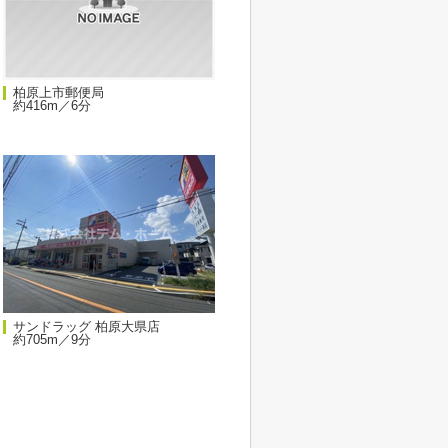
柏原上市郵便局
約416m／6分
サンドラッグ 柏原大県店
約705m／9分