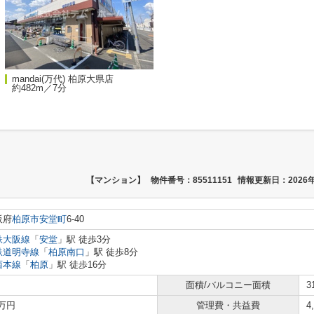
mandai(万代) 柏原大県店
約482m／7分
【マンション】
物件番号：85511151
情報更新日：2026年
阪府
柏原市
安堂町
6-40
鉄大阪線
「
安堂
」駅 徒歩3分
鉄道明寺線
「
柏原南口
」駅 徒歩8分
西本線
「
柏原
」駅 徒歩16分
面積/バルコニー面積
3
7万円
管理費・共益費
4