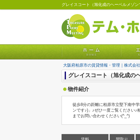
大阪府柏原市の賃貸情報・管理｜株式会
グレイスコート（旭化成の
物件紹介
徒歩8分の距離に柏原市立堅下南中学
ンです♪)」♪ぜひ一度ご覧ください♪
までお問い合わせください(^_^)
賃料
間取り