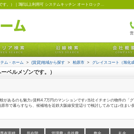
グレイスコート（旭化成のヘーベルメゾンです。）｜3駅以上利用可 システムキッチン オートロック 駐輪場 防犯カメラ大阪府柏原市の賃貸情報・管理｜株式会社テム・ホーム
営
社テム・ホーム
>
(賃貸)地域から探す
>
柏原市
>
グレイスコート（旭化
ヘーベルメゾンです。）
校があるのも魅力♪賃料4.7万円のマンションです♪当社イチオシの物件の「
柏原市で暮らすなら、候補地を近鉄大阪線安堂辺りで検討してみては♪住まい探しは0
専有面積
所在階
管理費・共益費
敷金
礼金