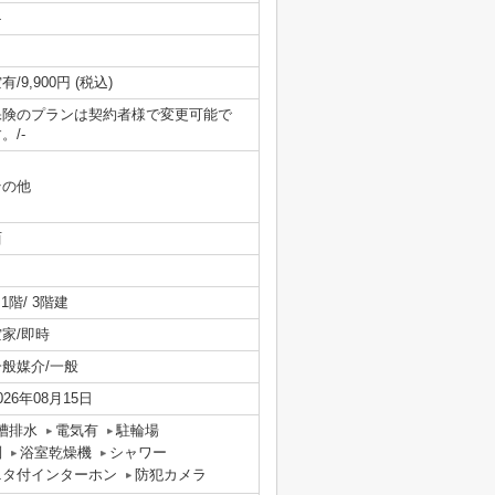
-
有/9,900円 (税込)
保険のプランは契約者様で変更可能で
。/-
その他
西
/ 1階/ 3階建
空家/即時
一般媒介/一般
026年08月15日
槽排水
電気有
駐輪場
別
浴室乾燥機
シャワー
ニタ付インターホン
防犯カメラ