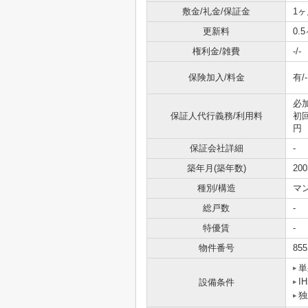
敷金/礼金/保証金
1ヶ
更新料
0.
権利金/雑費
-/-
保険加入/料金
有/-
必
保証人代行義務/利用料
初回
円
保証会社詳細
-
築年月(築年数)
20
種別/構造
マ
総戸数
-
特優賃
-
物件番号
855
単
I
設備条件
独