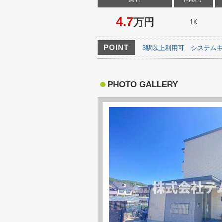
4.7
万円
1K
POINT
3駅以上利用可
システム
PHOTO GALLERY