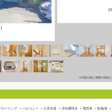
【
観】
※写真や図と実際の現状と
フローリング
バルコニー
公営水道
浄化槽排水
電気有
駐輪場