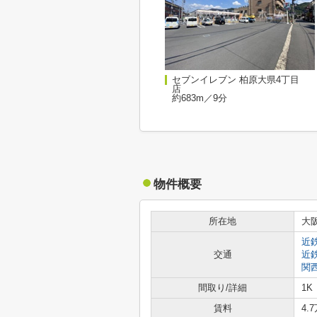
セブンイレブン 柏原大県4丁目
店
約683m／9分
物件概要
所在地
大
近
交通
近
関
間取り/詳細
1K
賃料
4.