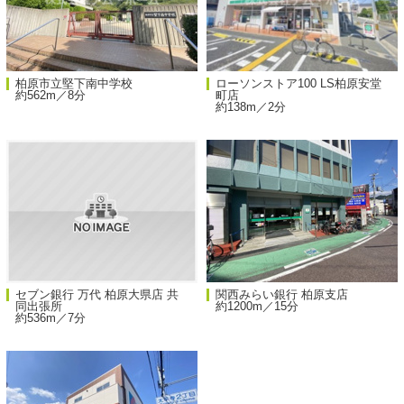
柏原市立堅下南中学校
ローソンストア100 LS柏原安堂
約562m／8分
町店
約138m／2分
セブン銀行 万代 柏原大県店 共
関西みらい銀行 柏原支店
同出張所
約1200m／15分
約536m／7分