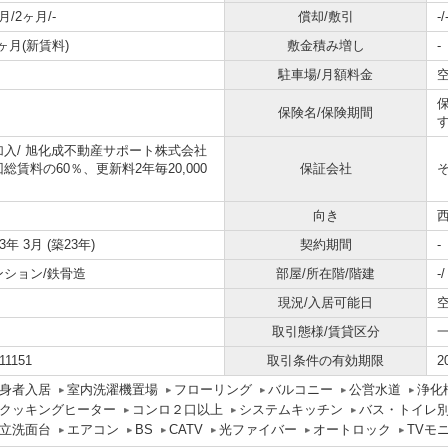
月/2ヶ月/-
償却/敷引
-/
5ヶ月(新賃料)
敷金積み増し
-
駐車場/月額料金
空
保険名/保険期間
す
加入/
旭化成不動産サポート株式会社
総賃料の60％、更新料2年毎20,000
保証会社
向き
03年 3月 (築23年)
契約期間
-
ンション/鉄骨造
部屋/所在階/階建
-
現況/入居可能日
取引態様/賃貸区分
11151
取引条件の有効期限
2
身者入居
室内洗濯機置場
フローリング
バルコニー
公営水道
浄化
Hクッキングヒーター
コンロ２口以上
システムキッチン
バス・トイレ
立洗面台
エアコン
BS
CATV
光ファイバー
オートロック
TVモ