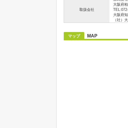
大阪府柏
取扱会社
TEL:072
大阪府知事
（社）大
MAP
マップ