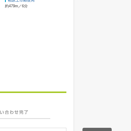
柏原上市郵便局
約479m／6分