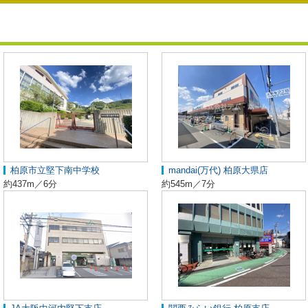
柏原市立堅下南中学校
mandai(万代) 柏原大県店
約437m／6分
約545m／7分