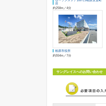
ローソンストア100 LS柏原安堂町
店
約258m／4分
柏原市役所
約554m／7分
サングレイスへのお問い合わせ