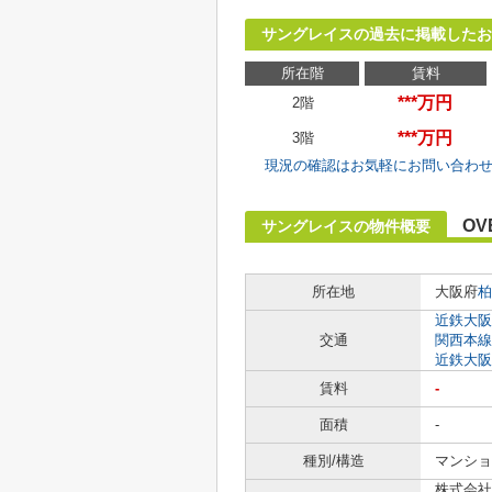
サングレイスの過去に掲載したお
所在階
賃料
***万円
2階
***万円
3階
現況の確認はお気軽にお問い合わ
OV
サングレイスの物件概要
所在地
大阪府
柏
近鉄大阪
交通
関西本線
近鉄大阪
賃料
-
面積
-
種別/構造
マンショ
株式会社