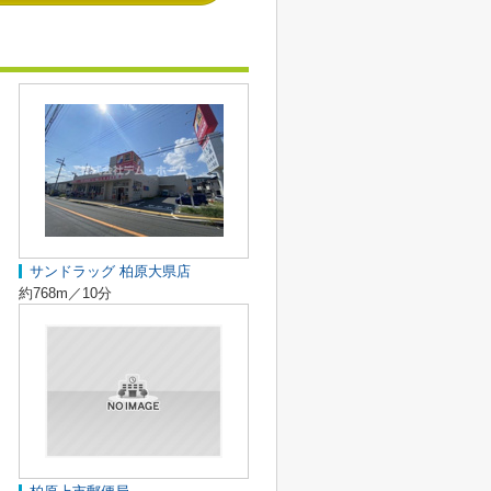
サンドラッグ 柏原大県店
約768m／10分