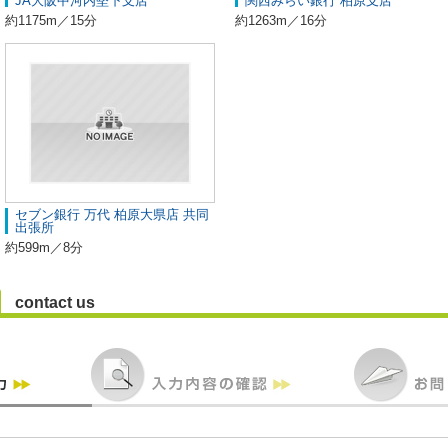
JA大阪中河内堅下支店
関西みらい銀行 柏原支店
約1175m／15分
約1263m／16分
セブン銀行 万代 柏原大県店 共同
出張所
約599m／8分
contact us