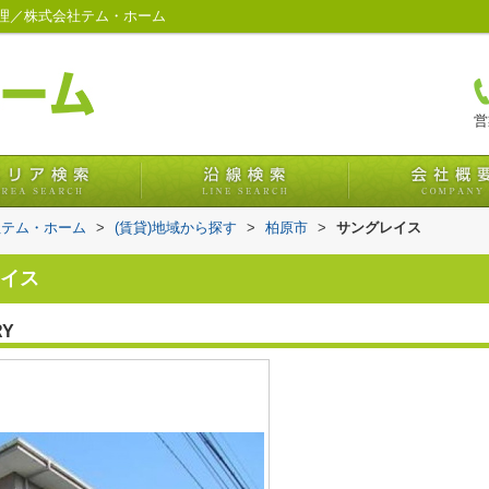
理／株式会社テム・ホーム
営
社テム・ホーム
>
(賃貸)地域から探す
>
柏原市
>
サングレイス
イス
RY