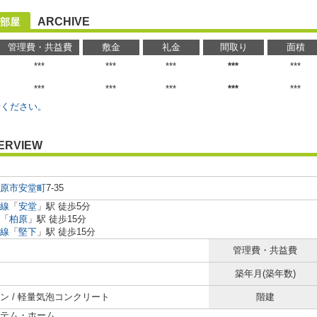
ARCHIVE
部屋
管理費・共益費
敷金
礼金
間取り
面積
***
***
***
***
***
***
***
***
***
***
せください。
ERVIEW
原市
安堂町
7-35
線
「
安堂
」駅 徒歩5分
「
柏原
」駅 徒歩15分
線
「
堅下
」駅 徒歩15分
管理費・共益費
築年月(築年数)
ン / 軽量気泡コンクリート
階建
テム・ホーム