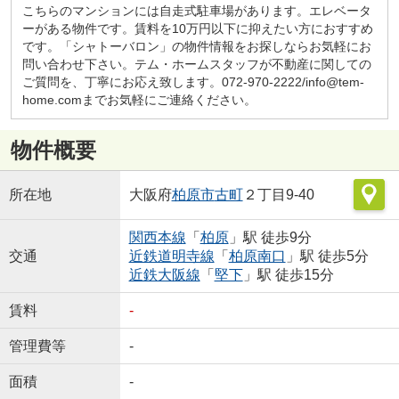
こちらのマンションには自走式駐車場があります。エレベータ
ーがある物件です。賃料を10万円以下に抑えたい方におすすめ
です。「シャトーバロン」の物件情報をお探しならお気軽にお
問い合わせ下さい。テム・ホームスタッフが不動産に関しての
ご質問を、丁寧にお応え致します。072-970-2222/info@tem-
home.comまでお気軽にご連絡ください。
物件概要
所在地
大阪府
柏原市
古町
２丁目9-40
関西本線
「
柏原
」駅 徒歩9分
交通
近鉄道明寺線
「
柏原南口
」駅 徒歩5分
近鉄大阪線
「
堅下
」駅 徒歩15分
賃料
-
管理費等
-
面積
-