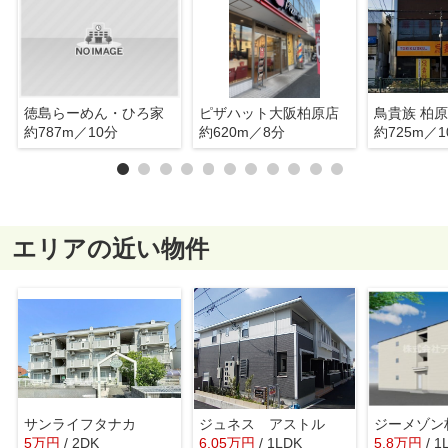
徳島らーめん・ひろ家
ピザハット大阪柏原店
鳥貴族 柏
約787m／10分
約620m／8分
約725m／1
エリアの近い物件
サンライフタナカ
ジュネス アストル
ジーメゾン
5
万
円
/ 2DK
6.05
万
円
/ 1LDK
5.8
万
円
/ 1