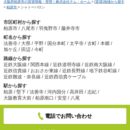
大阪府柏原市の賃貸情報・管理｜株式会社テム・ホーム
>
(賃貸)地域から探す
>
柏原市
>
シャトーバロン
市区町村から探す
柏原市
/
八尾市
/
羽曳野市
/
藤井寺市
町名から探す
法善寺
/
大県
/
平野
/
国分本町
/
太平寺
/
古町
/
本郷
/
旭ケ丘
/
田辺
/
今町
路線から探す
近鉄大阪線
/
関西本線
/
近鉄道明寺線
/
近鉄南大阪線
/
近鉄信貴線
/
おおさか東線
/
近鉄長野線
/
地下鉄谷町線
/
近鉄難波・奈良線
/
近鉄西信貴ケーブル
駅から探す
柏原
/
堅下
/
法善寺
/
河内国分
/
高井田
/
志紀
/
大阪教育大前
/
柏原南口
/
安堂
/
八尾
電話でお問い合わせ