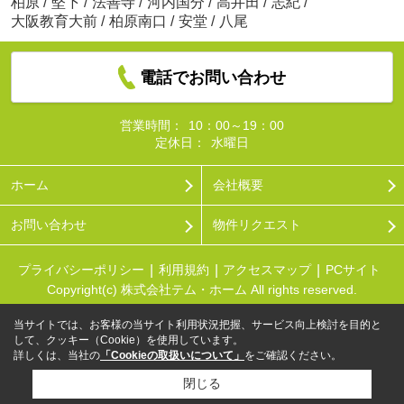
柏原
/
堅下
/
法善寺
/
河内国分
/
高井田
/
志紀
/
大阪教育大前
/
柏原南口
/
安堂
/
八尾
電話でお問い合わせ
営業時間：
10：00～19：00
定休日：
水曜日
ホーム
会社概要
お問い合わせ
物件リクエスト
プライバシーポリシー
利用規約
アクセスマップ
PCサイト
Copyright(c) 株式会社テム・ホーム All rights reserved.
当サイトでは、お客様の当サイト利用状況把握、サービス向上検討を目的と
して、クッキー（Cookie）を使用しています。
詳しくは、当社の
「Cookieの取扱いについて」
をご確認ください。
閉じる