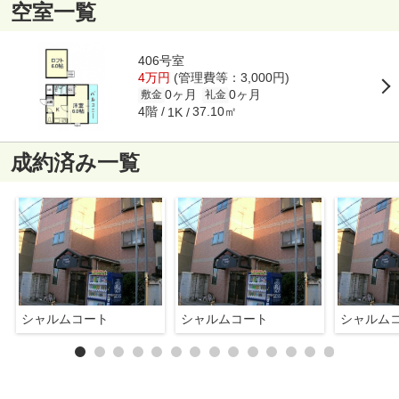
空室一覧
406号室
4万円
(管理費等：3,000円)
0ヶ月
0ヶ月
敷金
礼金
4階
37.10㎡
1K
成約済み一覧
シャルムコート
シャルムコート
シャルム