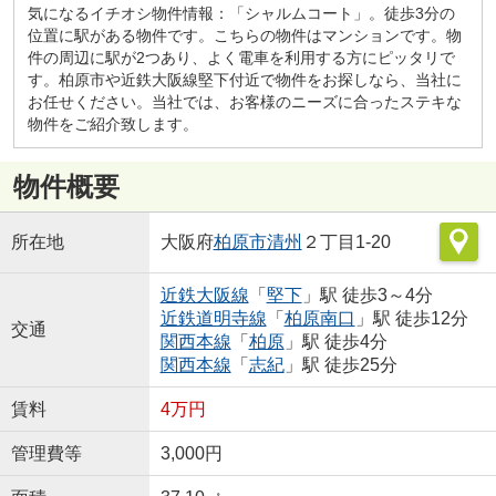
気になるイチオシ物件情報：「シャルムコート」。徒歩3分の
位置に駅がある物件です。こちらの物件はマンションです。物
件の周辺に駅が2つあり、よく電車を利用する方にピッタリで
す。柏原市や近鉄大阪線堅下付近で物件をお探しなら、当社に
お任せください。当社では、お客様のニーズに合ったステキな
物件をご紹介致します。
物件概要
所在地
大阪府
柏原市
清州
２丁目1-20
近鉄大阪線
「
堅下
」駅 徒歩3～4分
近鉄道明寺線
「
柏原南口
」駅 徒歩12分
交通
関西本線
「
柏原
」駅 徒歩4分
関西本線
「
志紀
」駅 徒歩25分
賃料
4万円
管理費等
3,000円