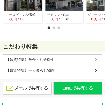
ヨーロピアン22番館
ヴェルジュ萌樹
グリーン・
3.2
万
円
/ 1K
5.5
万
円
/ 3LDK
6.15
万
円
/
こだわり特集
【賃貸特集】敷金・礼金0円
【賃貸特集】一人暮らし物件
メールで共有する
LINEで共有する