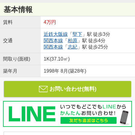
基本情報
賃料
4万円
近鉄大阪線
「
堅下
」駅 徒歩3分
交通
関西本線
「
柏原
」駅 徒歩4分
関西本線
「
志紀
」駅 徒歩25分
間取り(面積)
1K(37.10㎡)
築年月
1998年 8月(築28年)
お問い合わせ(無料)