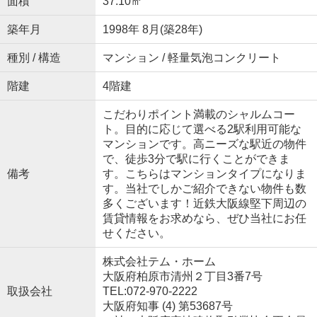
面積
37.10㎡
築年月
1998年 8月(築28年)
種別 / 構造
マンション / 軽量気泡コンクリート
階建
4階建
こだわりポイント満載のシャルムコー
ト。目的に応じて選べる2駅利用可能な
マンションです。高ニーズな駅近の物件
で、徒歩3分で駅に行くことができま
備考
す。こちらはマンションタイプになりま
す。当社でしかご紹介できない物件も数
多くございます！近鉄大阪線堅下周辺の
賃貸情報をお求めなら、ぜひ当社にお任
せください。
株式会社テム・ホーム
大阪府柏原市清州２丁目3番7号
取扱会社
TEL:072-970-2222
大阪府知事 (4) 第53687号