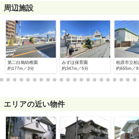
周辺施設
第二白鳩幼稚園
みずほ保育園
柏原市立柏
約177m／3分
約347m／5分
約655m／
エリアの近い物件