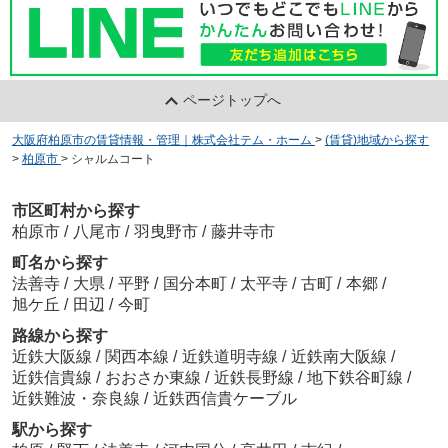
ページトップへ
大阪府柏原市の賃貸情報・管理｜株式会社テム・ホーム
>
(賃貸)地域から探す
>
柏原市
>
シャルムコート
市区町村から探す
柏原市
/
八尾市
/
羽曳野市
/
藤井寺市
町名から探す
法善寺
/
大県
/
平野
/
国分本町
/
太平寺
/
古町
/
本郷
/
旭ケ丘
/
田辺
/
今町
路線から探す
近鉄大阪線
/
関西本線
/
近鉄道明寺線
/
近鉄南大阪線
/
近鉄信貴線
/
おおさか東線
/
近鉄長野線
/
地下鉄谷町線
/
近鉄難波・奈良線
/
近鉄西信貴ケーブル
駅から探す