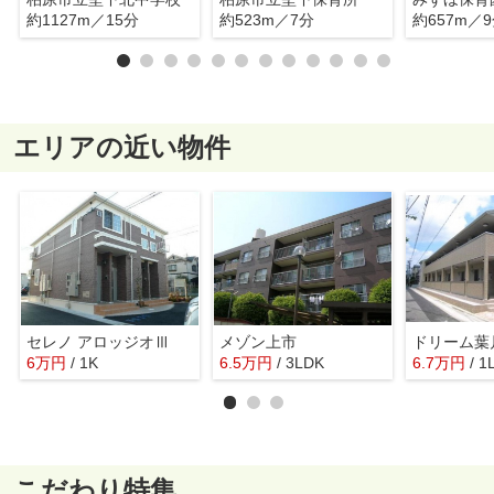
約1127m／15分
約523m／7分
約657m／
エリアの近い物件
セレノ アロッジオⅢ
メゾン上市
ドリーム葉
6
万
円
/ 1K
6.5
万
円
/ 3LDK
6.7
万
円
/ 1
こだわり特集