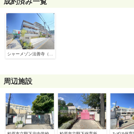
成約済み一覧
シャーメゾン法善寺（猫若しくは小型犬飼育可）
周辺施設
柏原市立堅下北中学校
柏原市立堅下保育所
みずほ保育