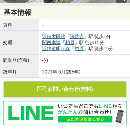
基本情報
賃料
-
近鉄大阪線
「
法善寺
」駅 徒歩1分
交通
関西本線
「
柏原
」駅 徒歩15分
近鉄道明寺線
「
柏原
」駅 徒歩15分
間取り(面積)
-(-)
築年月
2021年 6月(築5年)
お問い合わせ(無料)