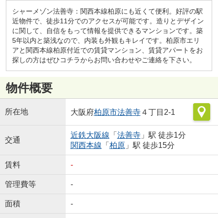
シャーメゾン法善寺：関西本線柏原にも近くて便利。好評の駅
近物件で、徒歩11分でのアクセスが可能です。造りとデザイン
に関して、自信をもって情報を提供できるマンションです。築
5年以内と築浅なので、内装も外観もキレイです。柏原市エリ
アと関西本線柏原付近での賃貸マンション、賃貸アパートをお
探しの方はぜひコチラからお問い合わせやご連絡を下さい。
物件概要
所在地
大阪府
柏原市
法善寺
４丁目2-1
近鉄大阪線
「
法善寺
」駅 徒歩1分
交通
関西本線
「
柏原
」駅 徒歩15分
賃料
-
管理費等
-
面積
-