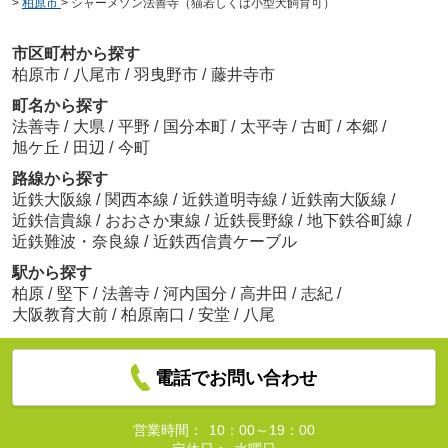
>
柏原市
>
シャーメゾン法善寺（猫若しくは小型犬飼育可）
市区町村から探す
柏原市
/
八尾市
/
羽曳野市
/
藤井寺市
町名から探す
法善寺
/
大県
/
平野
/
国分本町
/
太平寺
/
古町
/
本郷
/
旭ケ丘
/
田辺
/
今町
路線から探す
近鉄大阪線
/
関西本線
/
近鉄道明寺線
/
近鉄南大阪線
/
近鉄信貴線
/
おおさか東線
/
近鉄長野線
/
地下鉄谷町線
/
近鉄難波・奈良線
/
近鉄西信貴ケーブル
駅から探す
柏原
/
堅下
/
法善寺
/
河内国分
/
高井田
/
志紀
/
大阪教育大前
/
柏原南口
/
安堂
/
八尾
電話でお問い合わせ
営業時間：
10：00～19：00