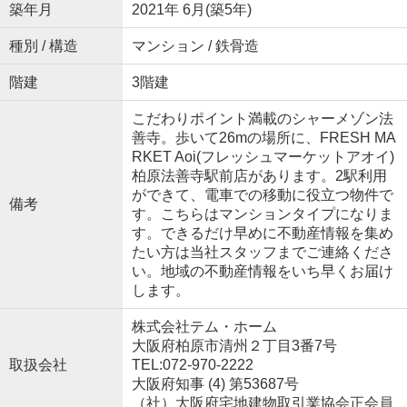
築年月
2021年 6月(築5年)
種別 / 構造
マンション / 鉄骨造
階建
3階建
こだわりポイント満載のシャーメゾン法
善寺。歩いて26mの場所に、FRESH MA
RKET Aoi(フレッシュマーケットアオイ)
柏原法善寺駅前店があります。2駅利用
ができて、電車での移動に役立つ物件で
備考
す。こちらはマンションタイプになりま
す。できるだけ早めに不動産情報を集め
たい方は当社スタッフまでご連絡くださ
い。地域の不動産情報をいち早くお届け
します。
株式会社テム・ホーム
大阪府柏原市清州２丁目3番7号
取扱会社
TEL:072-970-2222
大阪府知事 (4) 第53687号
（社）大阪府宅地建物取引業協会正会員