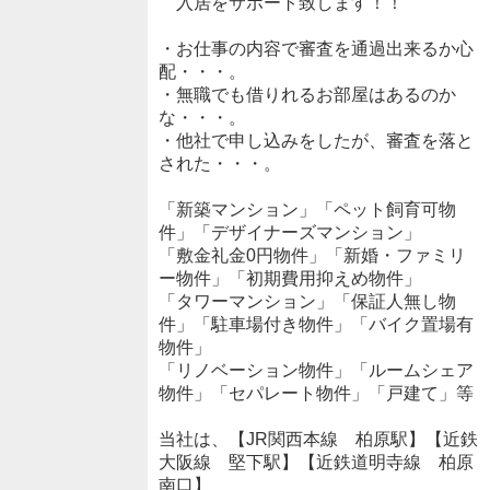
入居をサポート致します！！
・お仕事の内容で審査を通過出来るか心
配・・・。
・無職でも借りれるお部屋はあるのか
な・・・。
・他社で申し込みをしたが、審査を落と
された・・・。
「新築マンション」「ペット飼育可物
件」「デザイナーズマンション」
「敷金礼金0円物件」「新婚・ファミリ
ー物件」「初期費用抑えめ物件」
「タワーマンション」「保証人無し物
件」「駐車場付き物件」「バイク置場有
物件」
「リノベーション物件」「ルームシェア
物件」「セパレート物件」「戸建て」等
当社は、【JR関西本線 柏原駅】【近鉄
大阪線 堅下駅】【近鉄道明寺線 柏原
南口】