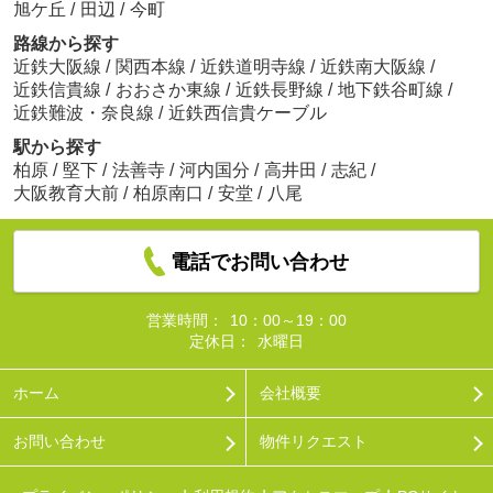
旭ケ丘
/
田辺
/
今町
路線から探す
近鉄大阪線
/
関西本線
/
近鉄道明寺線
/
近鉄南大阪線
/
近鉄信貴線
/
おおさか東線
/
近鉄長野線
/
地下鉄谷町線
/
近鉄難波・奈良線
/
近鉄西信貴ケーブル
駅から探す
柏原
/
堅下
/
法善寺
/
河内国分
/
高井田
/
志紀
/
大阪教育大前
/
柏原南口
/
安堂
/
八尾
電話でお問い合わせ
営業時間：
10：00～19：00
定休日：
水曜日
ホーム
会社概要
お問い合わせ
物件リクエスト