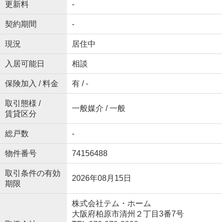
更新料
-
契約期間
-
現況
居住中
入居可能日
相談
保険加入 / 料金
有 / -
取引態様 /
一般媒介 / 一般
賃貸区分
総戸数
-
物件番号
74156488
取引条件の有効
2026年08月15日
期限
株式会社テム・ホーム
大阪府柏原市清州２丁目3番7号