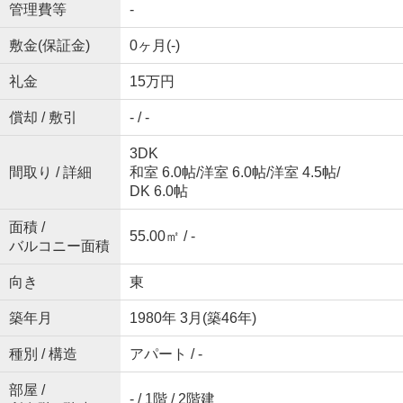
管理費等
-
敷金(保証金)
0ヶ月(-)
礼金
15万円
償却 / 敷引
- / -
3DK
間取り / 詳細
和室 6.0帖
/
洋室 6.0帖
/
洋室 4.5帖
/
DK 6.0帖
面積 /
55.00㎡ / -
バルコニー面積
向き
東
築年月
1980年 3月(築46年)
種別 / 構造
アパート / -
部屋 /
- / 1階 / 2階建