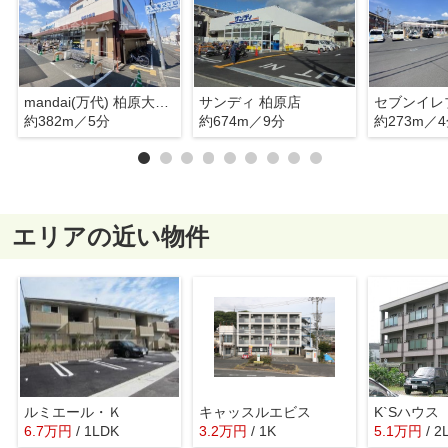
mandai(万代) 柏原大県店
サンディ 柏原店
約382m／5分
約674m／9分
約273m／
エリアの近い物件
ルミエール・Ｋ
キャッスルエビス
K`Sハウス
6.7
万
円
/ 1LDK
3.2
万
円
/ 1K
5.1
万
円
/ 2