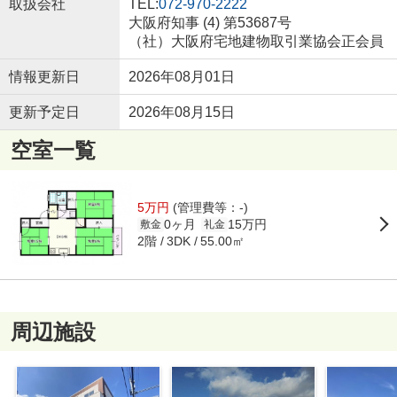
取扱会社
TEL:
072-970-2222
大阪府知事 (4) 第53687号
（社）大阪府宅地建物取引業協会正会員
情報更新日
2026年08月01日
更新予定日
2026年08月15日
空室一覧
5万円
(管理費等：-)
0ヶ月
15万円
敷金
礼金
2階
55.00㎡
3DK
周辺施設