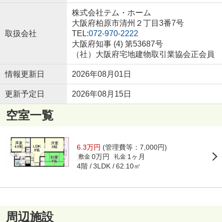
株式会社テム・ホーム
大阪府柏原市清州２丁目3番7号
取扱会社
TEL:
072-970-2222
大阪府知事 (4) 第53687号
（社）大阪府宅地建物取引業協会正会員
情報更新日
2026年08月01日
更新予定日
2026年08月15日
空室一覧
6.3万円
(管理費等：7,000円)
0万円
1ヶ月
敷金
礼金
4階
62.10㎡
3LDK
周辺施設