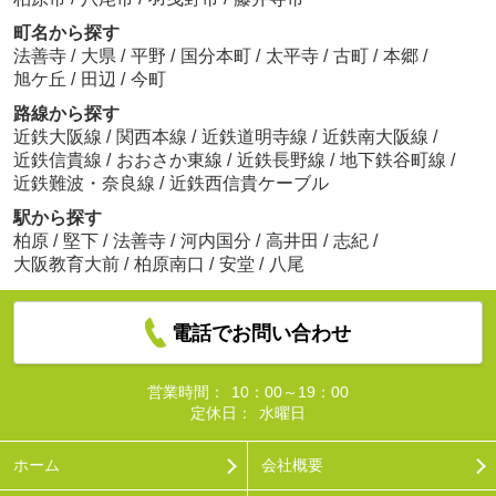
町名から探す
法善寺
/
大県
/
平野
/
国分本町
/
太平寺
/
古町
/
本郷
/
旭ケ丘
/
田辺
/
今町
路線から探す
近鉄大阪線
/
関西本線
/
近鉄道明寺線
/
近鉄南大阪線
/
近鉄信貴線
/
おおさか東線
/
近鉄長野線
/
地下鉄谷町線
/
近鉄難波・奈良線
/
近鉄西信貴ケーブル
駅から探す
柏原
/
堅下
/
法善寺
/
河内国分
/
高井田
/
志紀
/
大阪教育大前
/
柏原南口
/
安堂
/
八尾
電話でお問い合わせ
営業時間：
10：00～19：00
定休日：
水曜日
ホーム
会社概要