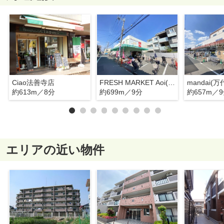
Ciao法善寺店
FRESH MARKET Aoi(フレッシュマーケットアオイ) 柏原法善寺駅前店
約613m／8分
約699m／9分
約657m／
エリアの近い物件