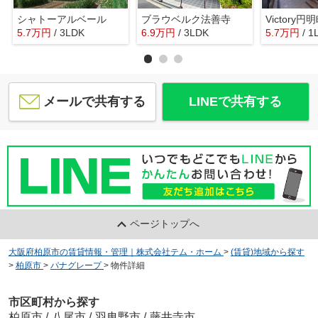
シャトーアルベール
ブラウベルク法善寺
Victory円
5.7
万
円
/ 3LDK
6.9
万
円
/ 3LDK
5.7
万
円
/ 1
メールで共有する
LINEで共有する
ページトップへ
大阪府柏原市の賃貸情報・管理｜株式会社テム・ホーム
>
(賃貸)地域から探す
>
柏原市
>
パナグレープ
>
物件詳細
市区町村から探す
柏原市
/
八尾市
/
羽曳野市
/
藤井寺市