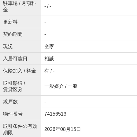
駐車場 / 月額料
- / -
金
更新料
-
契約期間
-
現況
空家
入居可能日
相談
保険加入 / 料金
有 / -
取引態様 /
一般媒介 / 一般
賃貸区分
総戸数
-
物件番号
74156513
取引条件の有効
2026年08月15日
期限