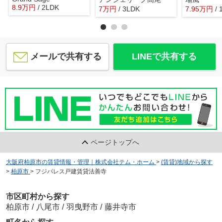
8.9
万
円
/ 2LDK
7
万
円
/ 3LDK
7.95
万
円
/
メールで共有する
LINEで共有する
ページトップへ
大阪府柏原市の賃貸情報・管理｜株式会社テム・ホーム
>
(賃貸)地域から探す
>
柏原市
>
フジパレス戸建賃貸法善寺
市区町村から探す
柏原市
/
八尾市
/
羽曳野市
/
藤井寺市