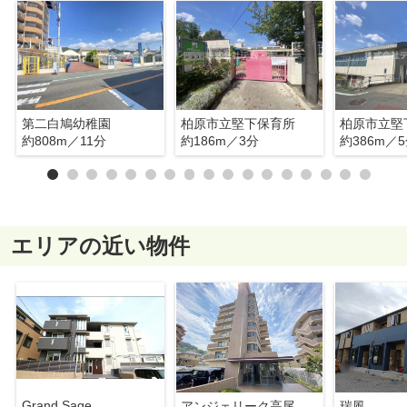
第二白鳩幼稚園
柏原市立堅下保育所
柏原市立堅
約808m／11分
約186m／3分
約386m／
エリアの近い物件
Grand Sage
アンジェリーク高尾
瑞風