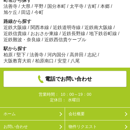
町名から探す
法善寺
/
大県
/
平野
/
国分本町
/
太平寺
/
古町
/
本郷
/
旭ケ丘
/
田辺
/
今町
路線から探す
近鉄大阪線
/
関西本線
/
近鉄道明寺線
/
近鉄南大阪線
/
近鉄信貴線
/
おおさか東線
/
近鉄長野線
/
地下鉄谷町線
/
近鉄難波・奈良線
/
近鉄西信貴ケーブル
駅から探す
柏原
/
堅下
/
法善寺
/
河内国分
/
高井田
/
志紀
/
大阪教育大前
/
柏原南口
/
安堂
/
八尾
電話でお問い合わせ
営業時間：
10：00～19：00
定休日：
水曜日
ホーム
会社概要
お問い合わせ
物件リクエスト