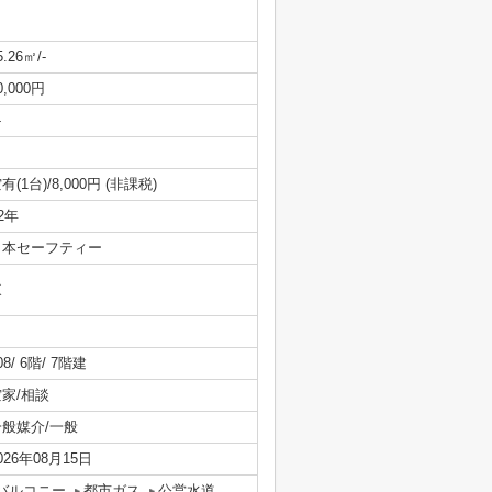
5.26㎡/-
0,000円
-
有(1台)/8,000円 (非課税)
/2年
日本セーフティー
東
08/ 6階/ 7階建
空家/相談
一般媒介/一般
026年08月15日
バルコニー
都市ガス
公営水道