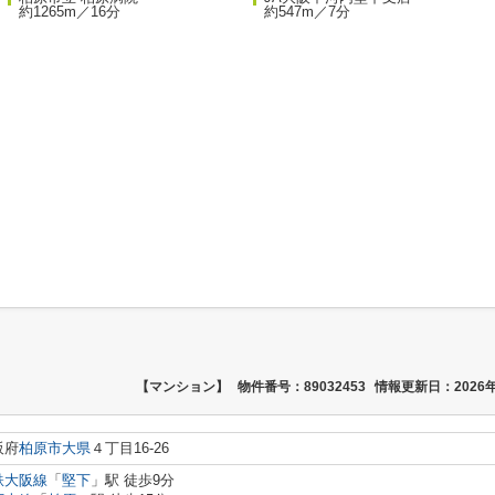
約1265m／16分
約547m／7分
【マンション】
物件番号：89032453
情報更新日：2026年
阪府
柏原市
大県
４丁目16-26
鉄大阪線
「
堅下
」駅 徒歩9分