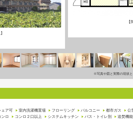
【
観】
※写真や図と実際の現状と
シェア可
室内洗濯機置場
フローリング
バルコニー
都市ガス
公
コンロ
コンロ２口以上
システムキッチン
バス・トイレ別
追焚機能