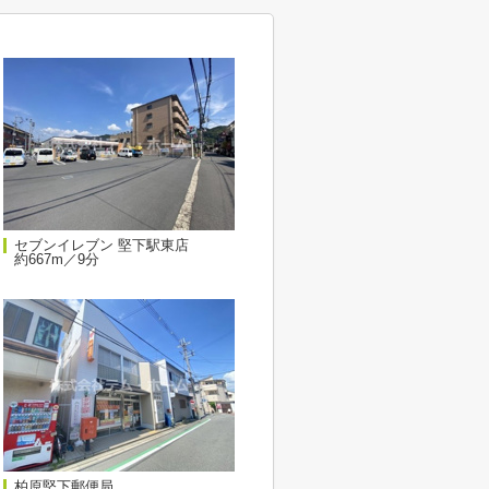
セブンイレブン 堅下駅東店
約667m／9分
柏原堅下郵便局