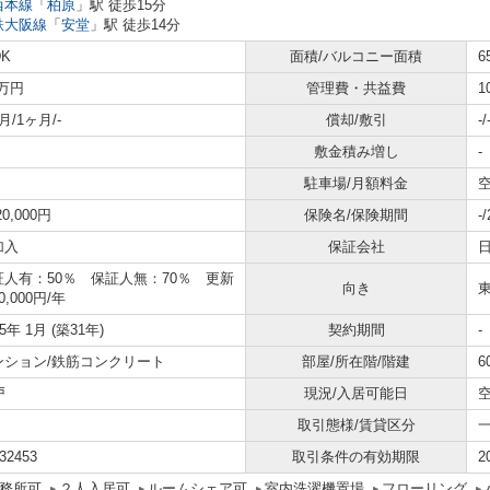
西本線
「
柏原
」駅 徒歩15分
鉄大阪線
「
安堂
」駅 徒歩14分
DK
面積/バルコニー面積
6
6万円
管理費・共益費
1
月/1ヶ月/-
償却/敷引
-/
敷金積み増し
-
駐車場/月額料金
空
20,000円
保険名/保険期間
-
加入
保証会社
証人有：50％ 保証人無：70％ 更新
向き
0,000円/年
95年 1月 (築31年)
契約期間
-
ンション/鉄筋コンクリート
部屋/所在階/階建
6
戸
現況/入居可能日
取引態様/賃貸区分
32453
取引条件の有効期限
2
務所可
２人入居可
ルームシェア可
室内洗濯機置場
フローリング