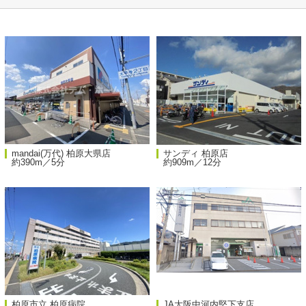
mandai(万代) 柏原大県店
サンディ 柏原店
約390m／5分
約909m／12分
柏原市立 柏原病院
JA大阪中河内堅下支店