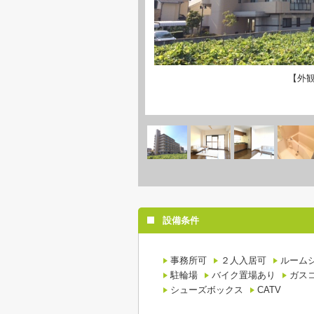
【外
設備条件
事務所可
２人入居可
ルーム
駐輪場
バイク置場あり
ガス
シューズボックス
CATV