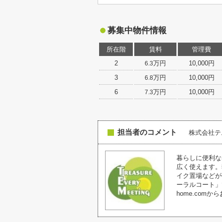
募集中物件情報
所在階
賃料
管理費
2
万円
10,000円
6.3
3
万円
10,000円
6.8
6
万円
10,000円
7.3
担当者のコメント
株式会社
暮らしに便利なm
広く使えます。
イク置場などが
ーラルコート」で
home.com