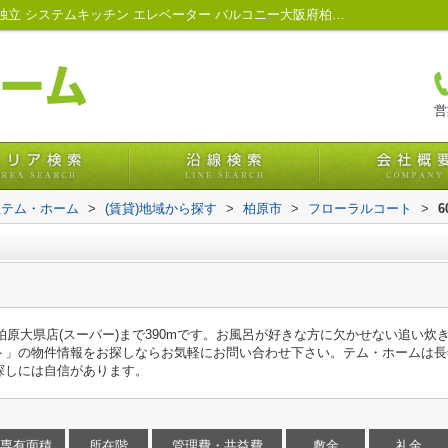
フローラルコート608｜クロゼット 洗面所独立 システムキッチン エレベーター バルコニー大阪府柏原市の賃貸情報・管理｜株式会社テム・ホーム
営
社テム・ホーム
>
(賃貸)地域から探す
>
柏原市
>
フローラルコート
>
6
代) 柏原大県店(スーパー)まで390mです。お風呂が好きな方に欠かせない追い炊
ト」の物件情報をお探しならお気軽にお問い合わせ下さい。テム・ホームは長
探しには自信があります。
専有面積
所在階
管理費・共益費
敷金
礼金