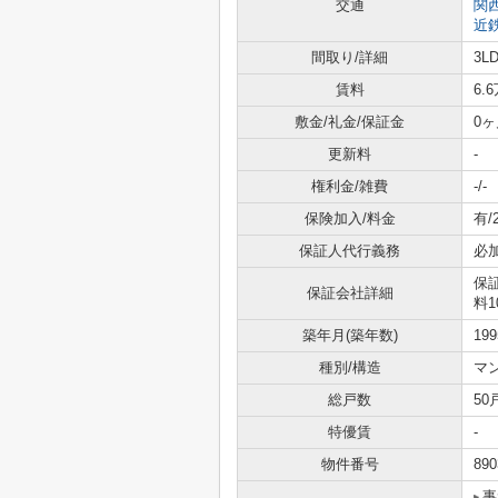
交通
関
近
間取り/詳細
3L
賃料
6.
敷金/礼金/保証金
0ヶ
更新料
-
権利金/雑費
-/-
保険加入/料金
有/
保証人代行義務
必
保
保証会社詳細
料1
築年月(築年数)
19
種別/構造
マ
総戸数
50
特優賃
-
物件番号
890
事