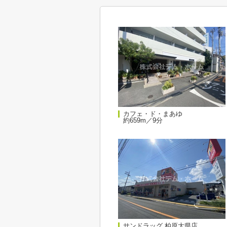
カフェ・ド・まあゆ
約659m／9分
サンドラッグ 柏原大県店