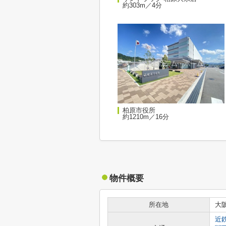
約303m／4分
柏原市役所
約1210m／16分
物件概要
所在地
大
近