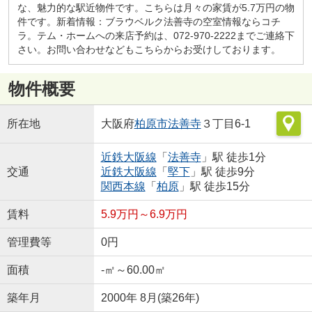
な、魅力的な駅近物件です。こちらは月々の家賃が5.7万円の物
件です。新着情報：ブラウベルク法善寺の空室情報ならコチ
ラ。テム・ホームへの来店予約は、072-970-2222までご連絡下
さい。お問い合わせなどもこちらからお受けしております。
物件概要
所在地
大阪府
柏原市
法善寺
３丁目6-1
近鉄大阪線
「
法善寺
」駅 徒歩1分
交通
近鉄大阪線
「
堅下
」駅 徒歩9分
関西本線
「
柏原
」駅 徒歩15分
賃料
5.9万円～6.9万円
管理費等
0円
面積
-㎡～60.00㎡
築年月
2000年 8月(築26年)