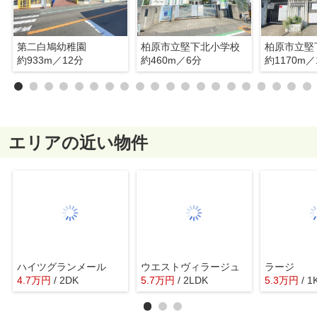
第二白鳩幼稚園
柏原市立堅下北小学校
柏原市立堅
約933m／12分
約460m／6分
約1170m／
エリアの近い物件
ハイツグランメール
ウエストヴィラージュ
ラージ
4.7
万
円
/ 2DK
5.7
万
円
/ 2LDK
5.3
万
円
/ 1