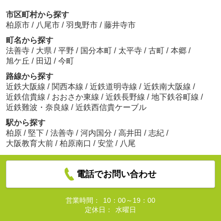
市区町村から探す
柏原市
/
八尾市
/
羽曳野市
/
藤井寺市
町名から探す
法善寺
/
大県
/
平野
/
国分本町
/
太平寺
/
古町
/
本郷
/
旭ケ丘
/
田辺
/
今町
路線から探す
近鉄大阪線
/
関西本線
/
近鉄道明寺線
/
近鉄南大阪線
/
近鉄信貴線
/
おおさか東線
/
近鉄長野線
/
地下鉄谷町線
/
近鉄難波・奈良線
/
近鉄西信貴ケーブル
駅から探す
柏原
/
堅下
/
法善寺
/
河内国分
/
高井田
/
志紀
/
大阪教育大前
/
柏原南口
/
安堂
/
八尾
電話でお問い合わせ
営業時間：
10：00～19：00
定休日：
水曜日