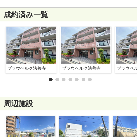
成約済み一覧
ブラウベルク法善寺
ブラウベルク法善寺
ブラウベ
周辺施設