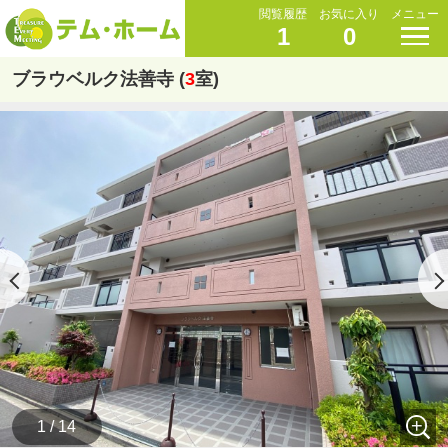
閲覧履歴
お気に入り
メニュー
1
0
ブラウベルク法善寺 (
3
室)
1 / 14