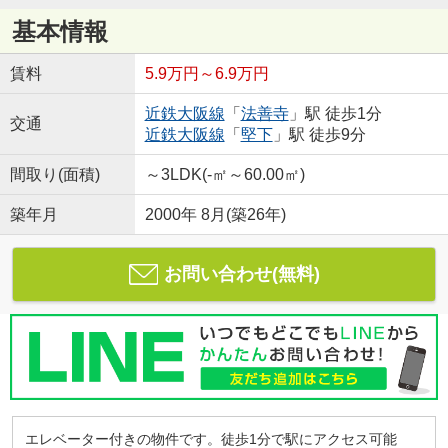
基本情報
賃料
5.9万円～6.9万円
近鉄大阪線
「
法善寺
」駅 徒歩1分
交通
近鉄大阪線
「
堅下
」駅 徒歩9分
間取り(面積)
～3LDK(-㎡～60.00㎡)
築年月
2000年 8月(築26年)
お問い合わせ(無料)
エレベーター付きの物件です。徒歩1分で駅にアクセス可能