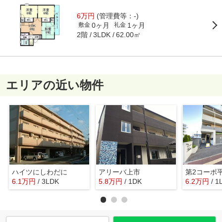
6万円
(管理費等：-)
0ヶ月
1ヶ月
敷金
礼金
2階
62.00㎡
3LDK
エリアの近い物件
ハイツにしわだに
アリーバ上市
第2コーポ
6.1
万
円
/ 3LDK
5.8
万
円
/ 1DK
6.2
万
円
/ 1