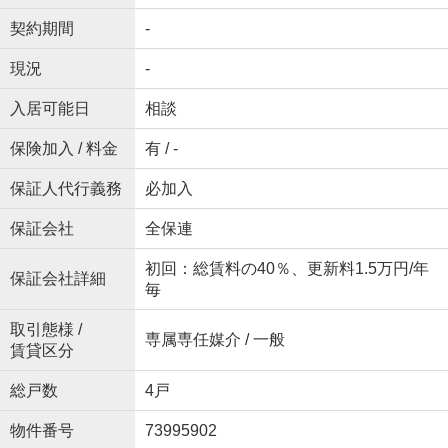
契約期間
-
現況
-
入居可能日
相談
保険加入 / 料金
有 / -
保証人代行義務
必加入
保証会社
全保連
初回：総賃料の40％、更新料1.5万円/年
保証会社詳細
毎
取引態様 /
専属専任媒介 / 一般
賃貸区分
総戸数
4戸
物件番号
73995902