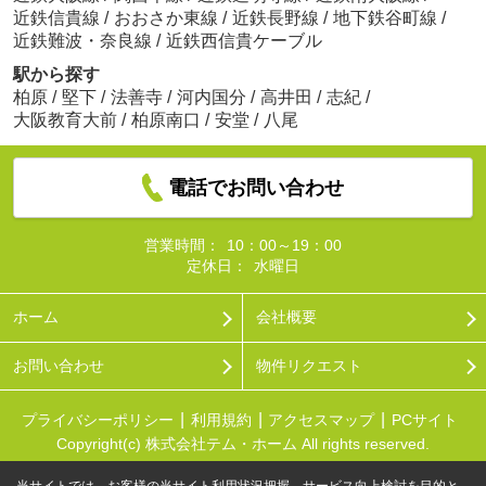
近鉄信貴線
/
おおさか東線
/
近鉄長野線
/
地下鉄谷町線
/
近鉄難波・奈良線
/
近鉄西信貴ケーブル
駅から探す
柏原
/
堅下
/
法善寺
/
河内国分
/
高井田
/
志紀
/
大阪教育大前
/
柏原南口
/
安堂
/
八尾
電話でお問い合わせ
営業時間：
10：00～19：00
定休日：
水曜日
ホーム
会社概要
お問い合わせ
物件リクエスト
プライバシーポリシー
利用規約
アクセスマップ
PCサイト
Copyright(c) 株式会社テム・ホーム All rights reserved.