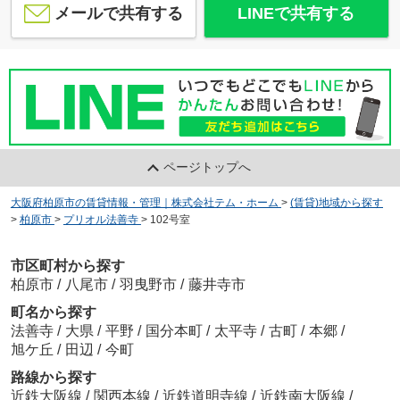
メールで共有する
LINEで共有する
ページトップへ
大阪府柏原市の賃貸情報・管理｜株式会社テム・ホーム
>
(賃貸)地域から探す
>
柏原市
>
プリオル法善寺
>
102号室
市区町村から探す
柏原市
/
八尾市
/
羽曳野市
/
藤井寺市
町名から探す
法善寺
/
大県
/
平野
/
国分本町
/
太平寺
/
古町
/
本郷
/
旭ケ丘
/
田辺
/
今町
路線から探す
近鉄大阪線
/
関西本線
/
近鉄道明寺線
/
近鉄南大阪線
/