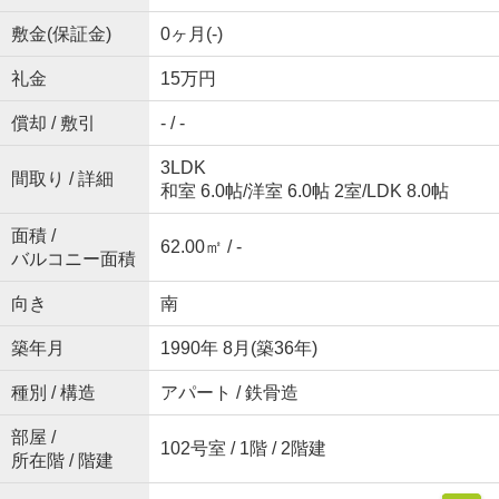
敷金(保証金)
0ヶ月(-)
礼金
15万円
償却 / 敷引
- / -
3LDK
間取り / 詳細
和室 6.0帖
/
洋室 6.0帖 2室
/
LDK 8.0帖
面積 /
62.00㎡ / -
バルコニー面積
向き
南
築年月
1990年 8月(築36年)
種別 / 構造
アパート / 鉄骨造
部屋 /
102号室 / 1階 / 2階建
所在階 / 階建