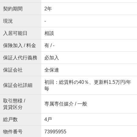
契約期間
2年
現況
-
入居可能日
相談
保険加入 / 料金
有 / -
保証人代行義務
必加入
保証会社
全保連
初回：総賃料の40％、更新料1.5万円/年
保証会社詳細
毎
取引態様 /
専属専任媒介 / 一般
賃貸区分
総戸数
4戸
物件番号
73995955