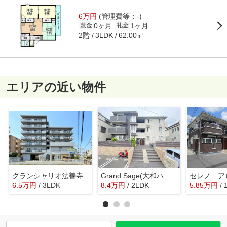
6万円
(管理費等：-)
0ヶ月
1ヶ月
敷金
礼金
2階
62.00㎡
3LDK
エリアの近い物件
グランシャリオ法善寺
Grand Sage(大和ハウス施工のセキュリィティ賃貸）
セレノ ア
6.5
万
円
/ 3LDK
8.4
万
円
/ 2LDK
5.85
万
円
/