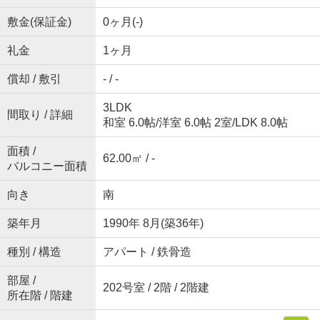
敷金(保証金)
0ヶ月(-)
礼金
1ヶ月
償却 / 敷引
- / -
3LDK
間取り / 詳細
和室 6.0帖
/
洋室 6.0帖 2室
/
LDK 8.0帖
面積 /
62.00㎡ / -
バルコニー面積
向き
南
築年月
1990年 8月(築36年)
種別 / 構造
アパート / 鉄骨造
部屋 /
202号室 / 2階 / 2階建
所在階 / 階建