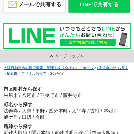
メールで共有する
LINEで共有する
ページトップへ
大阪府柏原市の賃貸情報・管理｜株式会社テム・ホーム
>
(賃貸)地域から探す
>
柏原市
>
プリオル法善寺
>
202号室
市区町村から探す
柏原市
/
八尾市
/
羽曳野市
/
藤井寺市
町名から探す
法善寺
/
大県
/
平野
/
国分本町
/
太平寺
/
古町
/
本郷
/
旭ケ丘
/
田辺
/
今町
路線から探す
近鉄大阪線
/
関西本線
/
近鉄道明寺線
/
近鉄南大阪線
/