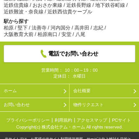
近鉄信貴線
/
おおさか東線
/
近鉄長野線
/
地下鉄谷町線
/
近鉄難波・奈良線
/
近鉄西信貴ケーブル
駅から探す
柏原
/
堅下
/
法善寺
/
河内国分
/
高井田
/
志紀
/
大阪教育大前
/
柏原南口
/
安堂
/
八尾
電話でお問い合わせ
営業時間：
10：00～19：00
定休日：
水曜日
ホーム
会社概要
お問い合わせ
物件リクエスト
プライバシーポリシー
利用規約
アクセスマップ
PCサイト
Copyright(c) 株式会社テム・ホーム All rights reserved.