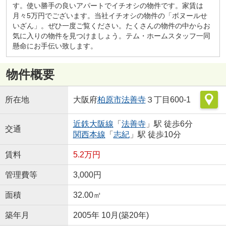
す。使い勝手の良いアパートでイチオシの物件です。家賃は
月々5万円でございます。当社イチオシの物件の「ボヌールせ
いざん」。ぜひ一度ご覧ください。たくさんの物件の中からお
気に入りの物件を見つけましょう。テム・ホームスタッフ一同
懸命にお手伝い致します。
物件概要
所在地
大阪府
柏原市
法善寺
３丁目600-1
近鉄大阪線
「
法善寺
」駅 徒歩6分
交通
関西本線
「
志紀
」駅 徒歩10分
賃料
5.2万円
管理費等
3,000円
面積
32.00㎡
築年月
2005年 10月(築20年)