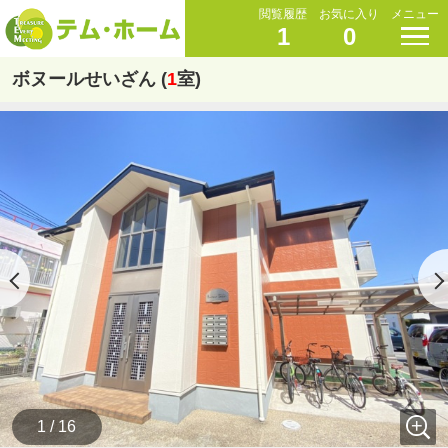
閲覧履歴
お気に入り
メニュー
1
0
ボヌールせいざん (
1
室)
1 / 16