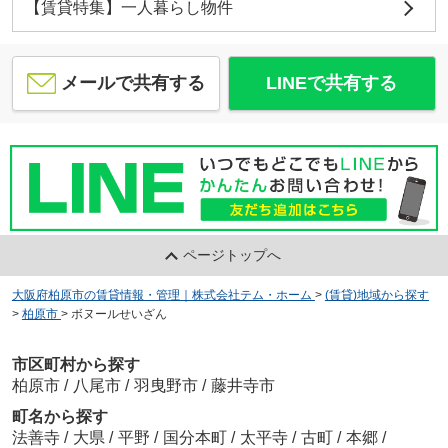
【賃貸特集】一人暮らし物件
メールで共有する
LINEで共有する
ページトップへ
大阪府柏原市の賃貸情報・管理｜株式会社テム・ホーム
>
(賃貸)地域から探す
>
柏原市
>
ボヌールせいざん
市区町村から探す
柏原市
/
八尾市
/
羽曳野市
/
藤井寺市
町名から探す
法善寺
/
大県
/
平野
/
国分本町
/
太平寺
/
古町
/
本郷
/