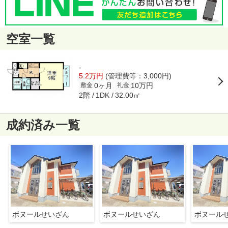
空室一覧
-
5.2万円
(管理費等：3,000円)
0ヶ月
10万円
敷金
礼金
2階
32.00㎡
1DK
成約済み一覧
ボヌールせいざん
ボヌールせいざん
ボヌール