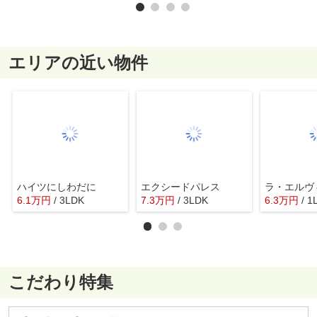
エリアの近い物件
ハイツにしわだに
エクシードパレス
ラ・エルヴ
6.1
万
円
/ 3LDK
7.3
万
円
/ 3LDK
6.3
万
円
/ 1
こだわり特集