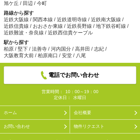
旭ケ丘
/
田辺
/
今町
路線から探す
近鉄大阪線
/
関西本線
/
近鉄道明寺線
/
近鉄南大阪線
/
近鉄信貴線
/
おおさか東線
/
近鉄長野線
/
地下鉄谷町線
/
近鉄難波・奈良線
/
近鉄西信貴ケーブル
駅から探す
柏原
/
堅下
/
法善寺
/
河内国分
/
高井田
/
志紀
/
大阪教育大前
/
柏原南口
/
安堂
/
八尾
電話でお問い合わせ
営業時間：
10：00～19：00
定休日：
水曜日
ホーム
会社概要
お問い合わせ
物件リクエスト