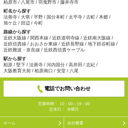
柏原市
/
八尾市
/
羽曳野市
/
藤井寺市
町名から探す
法善寺
/
大県
/
平野
/
国分本町
/
太平寺
/
古町
/
本郷
/
旭ケ丘
/
田辺
/
今町
路線から探す
近鉄大阪線
/
関西本線
/
近鉄道明寺線
/
近鉄南大阪線
/
近鉄信貴線
/
おおさか東線
/
近鉄長野線
/
地下鉄谷町線
/
近鉄難波・奈良線
/
近鉄西信貴ケーブル
駅から探す
柏原
/
堅下
/
法善寺
/
河内国分
/
高井田
/
志紀
/
大阪教育大前
/
柏原南口
/
安堂
/
八尾
電話でお問い合わせ
営業時間：
10：00～19：00
定休日：
水曜日
ホーム
会社概要