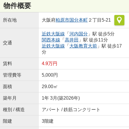
物件概要
所在地
大阪府
柏原市
国分本町
２丁目5-21
近鉄大阪線
「
河内国分
」駅 徒歩5分
関西本線
「
高井田
」駅 徒歩11分
交通
近鉄大阪線
「
大阪教育大前
」駅 徒歩17
分
賃料
4.9万円
管理費等
5,000円
面積
29.00㎡
築年月
1年 3月(築2026年)
種別 / 構造
アパート / 鉄筋コンクリート
階建
3階建