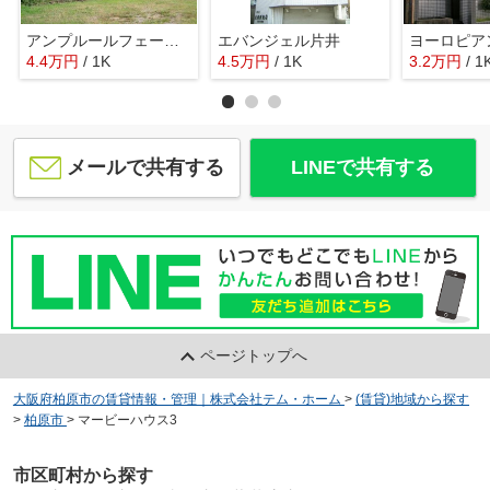
アンプルールフェールREALIFEII
エバンジェル片井
ヨーロピア
4.4
万
円
/ 1K
4.5
万
円
/ 1K
3.2
万
円
/ 1
メールで共有する
LINEで共有する
ページトップへ
大阪府柏原市の賃貸情報・管理｜株式会社テム・ホーム
>
(賃貸)地域から探す
>
柏原市
>
マービーハウス3
市区町村から探す