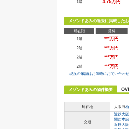
4.75万円
1階
メゾンドあみの過去に掲載したお
所在階
賃料
***万円
1階
***万円
2階
***万円
2階
***万円
2階
現況の確認はお気軽にお問い合わ
OV
メゾンドあみの物件概要
所在地
大阪府
柏
近鉄大阪
関西本線
交通
近鉄大阪