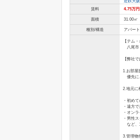
近鉄大阪
賃料
4.75万円
面積
31.00㎡
種別/構造
アパート 
【テム・
八尾市・
【弊社で
1.お部
優先に
2.地元
・初めて
・遠方で
・オンラ
・男性ス
など、1
3.管理