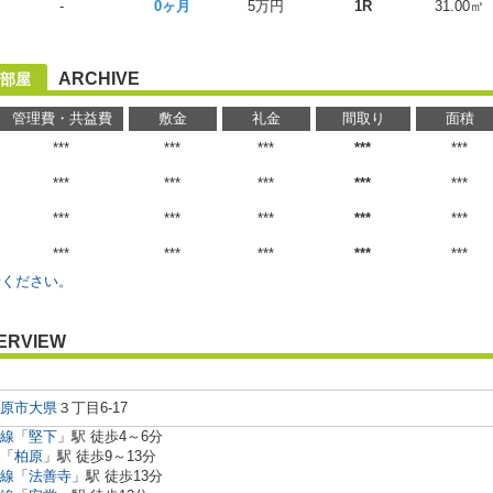
-
0ヶ月
5万円
1R
31.00㎡
ARCHIVE
部屋
管理費・共益費
敷金
礼金
間取り
面積
***
***
***
***
***
***
***
***
***
***
***
***
***
***
***
***
***
***
***
***
せください。
ERVIEW
原市
大県
３丁目6-17
線
「
堅下
」駅 徒歩4～6分
「
柏原
」駅 徒歩9～13分
線
「
法善寺
」駅 徒歩13分