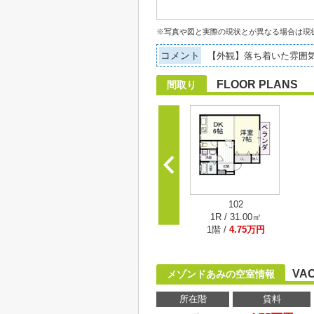
※写真や図と実際の現状とが異なる場合は現
コメント
【外観】落ち着いた雰囲
FLOOR PLANS
間取り
102
1R / 31.00㎡
1階 /
4.75万円
VA
メゾンドあみの空室情報
所在階
賃料