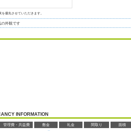
状を優先させていただきます。
気の外観です
CANCY INFORMATION
管理費・共益費
敷金
礼金
間取り
面積