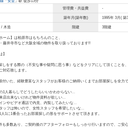
線
「
安堂
」駅 徒歩13分
管理費・共益費
-
築年月(築年数)
1995年 3月( 築3
/ 木造
階建
3階建
ホーム】は柏原市はもちろんのこと、
藤井寺市など大阪全域の物件を取り扱っております!!
は】
屋探しをする際の（不安な事や疑問に思う事）などをクリアにして頂くことを
ご対応致します。
に根付いた、経験豊富なスタッフがお客様のご納得いくまでお部屋探しを全力
の1人暮らしでどうしたらいいかわからない...
来店出来ないけれど物件資料が欲しい...
インやビデオ通話で内見、内覧してみたいな...
タッフは怖いので、女性スタッフを希望したいな...
人1に1番合ったお部屋探しの形をサポートさせて頂きます。
物件も多数あり、ご契約後のアフターフォローもしっかり行いますので、ご安