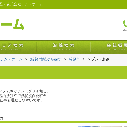
理／株式会社テム・ホーム
営
社テム・ホーム
>
(賃貸)地域から探す
>
柏原市
>
メゾンドあみ
ステムキッチン（グリル無し）
洗面所独立で洗髪洗面化粧台
お仕事も通勤しやすいです。
RY