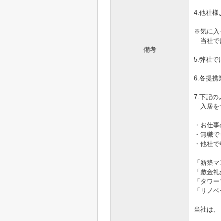
4.他社
※気に入
当社では
備考
5.弊社
6.各提
7.下記
入居を
・お仕事
・無職で
・他社で
「新築マ
「敷金礼
「タワー
「リノベ
当社は、
【近鉄