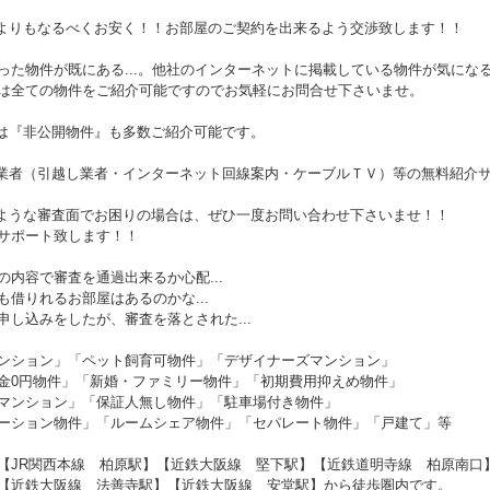
様よりもなるべくお安く！！お部屋のご契約を出来るよう交渉致します！！
った物件が既にある...。他社のインターネットに掲載している物件が気にな
全ての物件をご紹介可能ですのでお気軽にお問合せ下さいませ。
では『非公開物件』も多数ご紹介可能です。
携業者（引越し業者・インターネット回線案内・ケーブルＴＶ）等の無料紹介
のような審査面でお困りの場合は、ぜひ一度お問い合わせ下さいませ！！
サポート致します！！
の内容で審査を通過出来るか心配...
も借りれるお部屋はあるのかな...
申し込みをしたが、審査を落とされた...
ンション」「ペット飼育可物件」「デザイナーズマンション」
金0円物件」「新婚・ファミリー物件」「初期費用抑えめ物件」
マンション」「保証人無し物件」「駐車場付き物件」
ーション物件」「ルームシェア物件」「セパレート物件」「戸建て」等
【JR関西本線 柏原駅】【近鉄大阪線 堅下駅】【近鉄道明寺線 柏原南口
大阪線 法善寺駅】【近鉄大阪線 安堂駅】から徒歩圏内です。