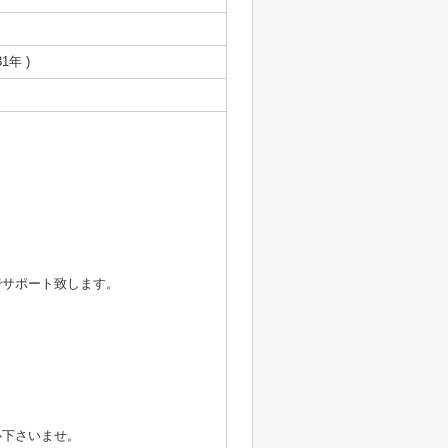
1年 )
、
でサポート致します。
心下さいませ。