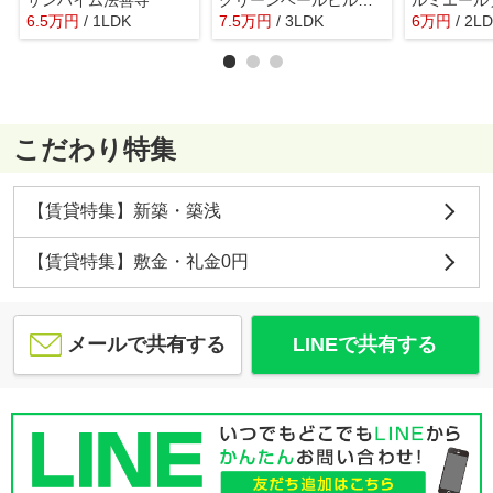
サンハイム法善寺
グリーンベールヒル柏原
ルミエール
6.5
万
円
/ 1LDK
7.5
万
円
/ 3LDK
6
万
円
/ 2L
こだわり特集
【賃貸特集】新築・築浅
【賃貸特集】敷金・礼金0円
メールで共有する
LINEで共有する