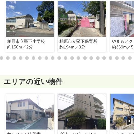
柏原市立堅下小学校
柏原市立堅下保育所
やまもとク
約156m／2分
約194m／3分
約369m／
エリアの近い物件