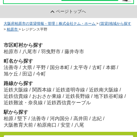
ページトップへ
大阪府柏原市の賃貸情報・管理｜株式会社テム・ホーム
>
(賃貸)地域から探す
>
柏原市
>
レジデンス平野
市区町村から探す
柏原市
/
八尾市
/
羽曳野市
/
藤井寺市
町名から探す
法善寺
/
大県
/
平野
/
国分本町
/
太平寺
/
古町
/
本郷
/
旭ケ丘
/
田辺
/
今町
路線から探す
近鉄大阪線
/
関西本線
/
近鉄道明寺線
/
近鉄南大阪線
/
近鉄信貴線
/
おおさか東線
/
近鉄長野線
/
地下鉄谷町線
/
近鉄難波・奈良線
/
近鉄西信貴ケーブル
駅から探す
柏原
/
堅下
/
法善寺
/
河内国分
/
高井田
/
志紀
/
大阪教育大前
/
柏原南口
/
安堂
/
八尾