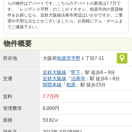
らの物件はアパートです。こちらのアパートの家賃は7.7万で
す。「レジデンス平野」のここがイチオシ。柏原市内の賃貸物
件をお探しなら、近鉄大阪線法善寺周辺はいかがですか。ご要
望や不明な点などがございましたら、お気軽にテム・ホームま
でご連絡下さい。
物件概要
所在地
大阪府
柏原市
平野
１丁目7-11
近鉄大阪線
「
堅下
」駅 徒歩6～9分
交通
近鉄大阪線
「
法善寺
」駅 徒歩6～8分
関西本線
「
柏原
」駅 徒歩15分
賃料
7.7万円
管理費等
6,000円
面積
53.62㎡
築年月
2017年 3月(築9年)