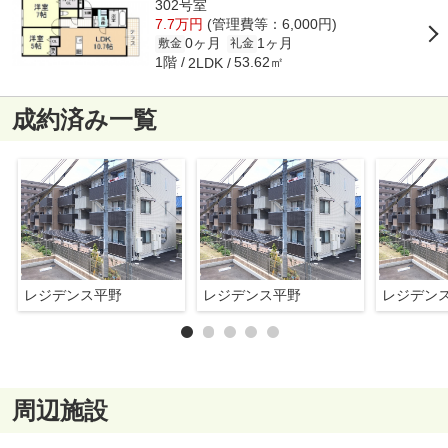
302号室
7.7万円
(管理費等：6,000円)
0ヶ月
1ヶ月
敷金
礼金
1階
53.62㎡
2LDK
成約済み一覧
レジデンス平野
レジデンス平野
レジデン
周辺施設