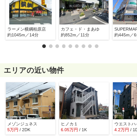
ラーメン横綱柏原店
カフェ・ド・まあゆ
約1045m／14分
約852m／11分
約445m／
エリアの近い物件
メゾンジュネス
ヒノカ１
ウエストハ
5
万
円
/ 2DK
6.05
万
円
/ 1K
4.2
万
円
/ 1