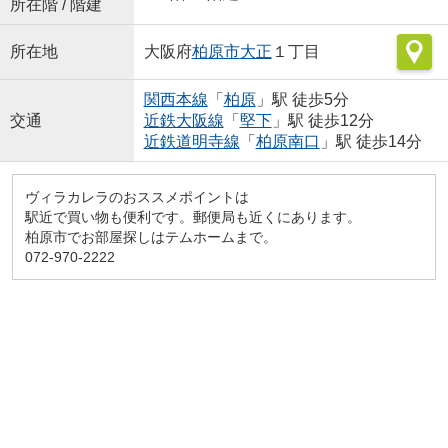
所在階 / 階建
所在地
大阪府
柏原市
大正
１丁目
関西本線
「
柏原
」駅 徒歩5分
交通
近鉄大阪線
「
堅下
」駅 徒歩12分
近鉄道明寺線
「
柏原南口
」駅 徒歩14分
ヴィラカレラのおススメポイントは
駅近で買い物も便利です。郵便局も近くにあります。
柏原市でお部屋探しはテムホームまで。
072-970-2222