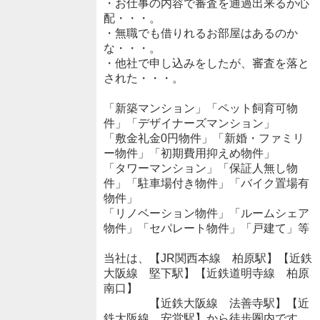
・お仕事の内容で審査を通過出来るか心
配・・・。
・無職でも借りれるお部屋はあるのか
な・・・。
・他社で申し込みをしたが、審査を落と
された・・・。
「新築マンション」「ペット飼育可物
件」「デザイナーズマンション」
「敷金礼金0円物件」「新婚・ファミリ
ー物件」「初期費用抑えめ物件」
「タワーマンション」「保証人無し物
件」「駐車場付き物件」「バイク置場有
物件」
「リノベーション物件」「ルームシェア
物件」「セパレート物件」「戸建て」等
当社は、【JR関西本線 柏原駅】【近鉄
大阪線 堅下駅】【近鉄道明寺線 柏原
南口】
【近鉄大阪線 法善寺駅】【近
鉄大阪線 安堂駅】から徒歩圏内です。