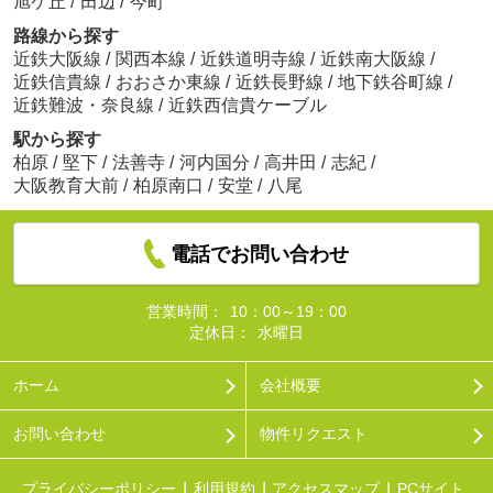
旭ケ丘
/
田辺
/
今町
路線から探す
近鉄大阪線
/
関西本線
/
近鉄道明寺線
/
近鉄南大阪線
/
近鉄信貴線
/
おおさか東線
/
近鉄長野線
/
地下鉄谷町線
/
近鉄難波・奈良線
/
近鉄西信貴ケーブル
駅から探す
柏原
/
堅下
/
法善寺
/
河内国分
/
高井田
/
志紀
/
大阪教育大前
/
柏原南口
/
安堂
/
八尾
電話でお問い合わせ
営業時間：
10：00～19：00
定休日：
水曜日
ホーム
会社概要
お問い合わせ
物件リクエスト
プライバシーポリシー
利用規約
アクセスマップ
PCサイト