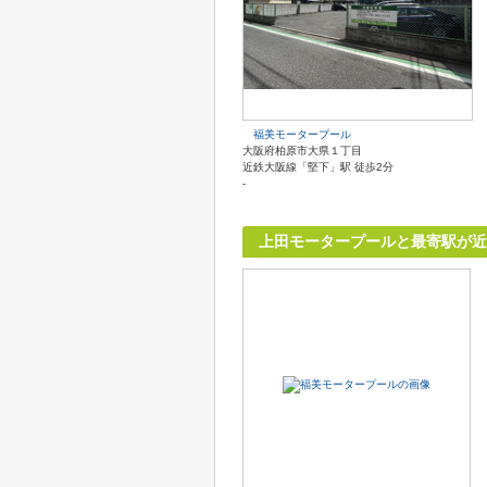
福美モータープール
大阪府柏原市大県１丁目
近鉄大阪線「堅下」駅 徒歩2分
-
上田モータープールと最寄駅が近