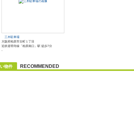
三木駐車場
大阪府柏原市古町１丁目
近鉄道明寺線「柏原南口」駅 徒歩7分
-
RECOMMENDED
い物件