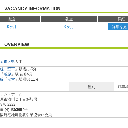
VACANCY INFORMATION
敷金
礼金
詳細
0ヶ月
0ヶ月
詳細を見
OVERVIEW
原市
大県
３丁目
線
「
堅下
」駅 徒歩6分
「
柏原
」駅 徒歩9分
線
「
安堂
」駅 徒歩11分
種別
駐車
テム・ホーム
原市清州２丁目3番7号
-970-2222
 (4) 第53687号
阪府宅地建物取引業協会正会員