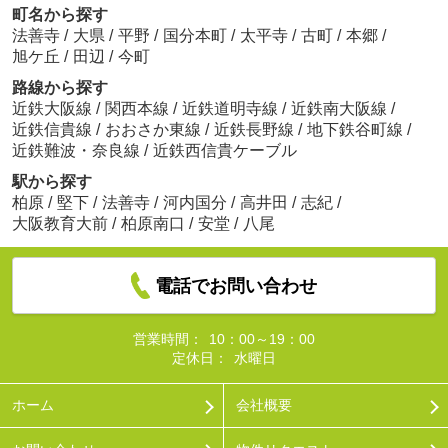
町名から探す
法善寺
/
大県
/
平野
/
国分本町
/
太平寺
/
古町
/
本郷
/
旭ケ丘
/
田辺
/
今町
路線から探す
近鉄大阪線
/
関西本線
/
近鉄道明寺線
/
近鉄南大阪線
/
近鉄信貴線
/
おおさか東線
/
近鉄長野線
/
地下鉄谷町線
/
近鉄難波・奈良線
/
近鉄西信貴ケーブル
駅から探す
柏原
/
堅下
/
法善寺
/
河内国分
/
高井田
/
志紀
/
大阪教育大前
/
柏原南口
/
安堂
/
八尾
電話でお問い合わせ
営業時間：
10：00～19：00
定休日：
水曜日
ホーム
会社概要