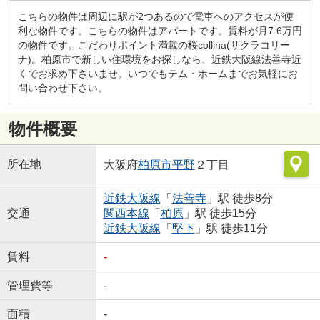
こちらの物件は周辺に駅が2つあるので電車へのアクセスが便
利な物件です。こちらの物件はアパートです。賃料が月7.6万円
の物件です。こだわりポイント満載の桜collina(サクラコリー
ナ)。柏原市で新しい住環境をお探しなら、近鉄大阪線法善寺近
くでお求め下さいませ。いつでもテム・ホームまでお気軽にお
問い合わせ下さい。
物件概要
所在地
大阪府
柏原市
平野
２丁目
近鉄大阪線
「
法善寺
」駅 徒歩8分
交通
関西本線
「
柏原
」駅 徒歩15分
近鉄大阪線
「
堅下
」駅 徒歩11分
賃料
-
管理費等
-
面積
-