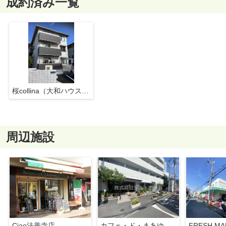
成約済み一覧
桜collina（大和ハウス施工のD-room）
周辺施設
Ciao法善寺店
カフェ・ド・まあゆ