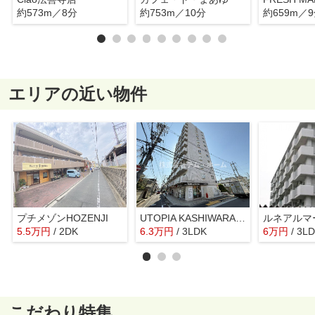
約573m／8分
約753m／10分
約659m／
エリアの近い物件
プチメゾンHOZENJI
UTOPIA KASHIWARA（ユートピア柏原）
ルネアルマ
5.5
万
円
/ 2DK
6.3
万
円
/ 3LDK
6
万
円
/ 3L
こだわり特集