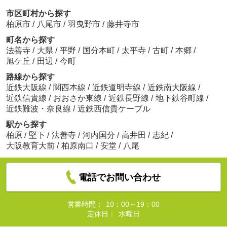
市区町村から探す
柏原市
/
八尾市
/
羽曳野市
/
藤井寺市
町名から探す
法善寺
/
大県
/
平野
/
国分本町
/
太平寺
/
古町
/
本郷
/
旭ケ丘
/
田辺
/
今町
路線から探す
近鉄大阪線
/
関西本線
/
近鉄道明寺線
/
近鉄南大阪線
/
近鉄信貴線
/
おおさか東線
/
近鉄長野線
/
地下鉄谷町線
/
近鉄難波・奈良線
/
近鉄西信貴ケーブル
駅から探す
柏原
/
堅下
/
法善寺
/
河内国分
/
高井田
/
志紀
/
大阪教育大前
/
柏原南口
/
安堂
/
八尾
電話でお問い合わせ
営業時間：
10：00～19：00
定休日：
水曜日