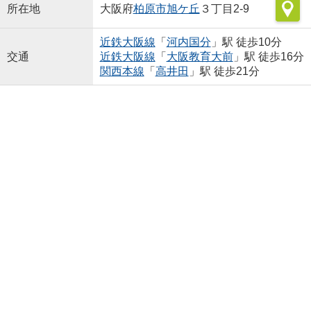
所在地
大阪府
柏原市
旭ケ丘
３丁目2-9
近鉄大阪線
「
河内国分
」駅 徒歩10分
交通
近鉄大阪線
「
大阪教育大前
」駅 徒歩16分
関西本線
「
高井田
」駅 徒歩21分