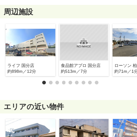
周辺施設
ライフ 国分店
食品館アプロ 国分店
約898m／12分
約513m／7分
約71m／1
エリアの近い物件