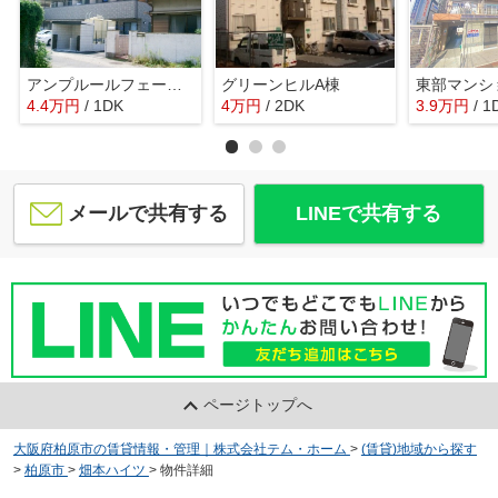
アンプルールフェールREALIFE
グリーンヒルA棟
東部マンシ
4.4
万
円
/ 1DK
4
万
円
/ 2DK
3.9
万
円
/ 1
メールで共有する
LINEで共有する
ページトップへ
大阪府柏原市の賃貸情報・管理｜株式会社テム・ホーム
>
(賃貸)地域から探す
>
柏原市
>
畑本ハイツ
>
物件詳細