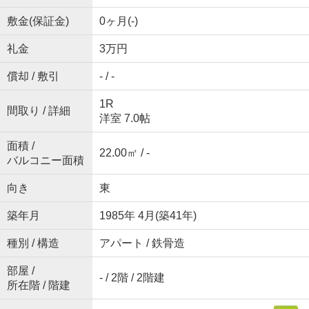
敷金(保証金)
0ヶ月(-)
礼金
3万円
償却 / 敷引
- / -
1R
間取り / 詳細
洋室 7.0帖
面積 /
22.00㎡ / -
バルコニー面積
向き
東
築年月
1985年 4月(築41年)
種別 / 構造
アパート / 鉄骨造
部屋 /
- / 2階 / 2階建
所在階 / 階建