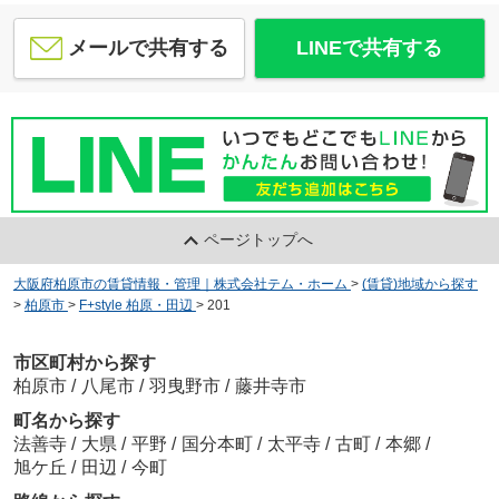
メールで共有する
LINEで共有する
ブルーム国分
6.7
万
円
/ 1LDK
関西福祉科学大学高等学校
約812m／11分
ページトップへ
大阪府柏原市の賃貸情報・管理｜株式会社テム・ホーム
>
(賃貸)地域から探す
>
柏原市
>
F+style 柏原・田辺
>
201
シティハイムマシタ
3.5
万
円
/ 2DK
セブンイレブン 柏原田辺店
市区町村から探す
約490m／7分
柏原市
/
八尾市
/
羽曳野市
/
藤井寺市
町名から探す
法善寺
/
大県
/
平野
/
国分本町
/
太平寺
/
古町
/
本郷
/
旭ケ丘
/
田辺
/
今町