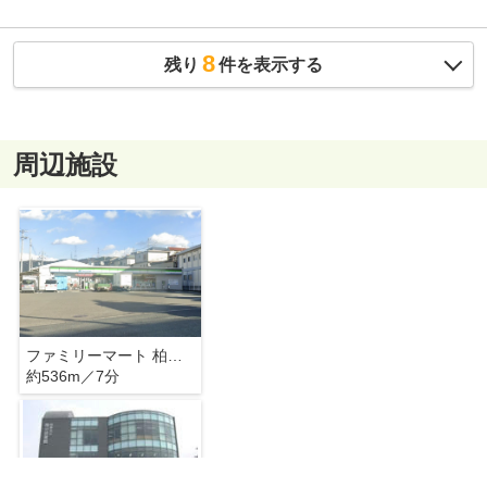
8
残り
件を表示する
周辺施設
ファミリーマート 柏原田辺一丁目店
約536m／7分