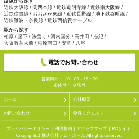
路線から探す
近鉄大阪線
/
関西本線
/
近鉄道明寺線
/
近鉄南大阪線
/
ローソン 柏原旭ヶ丘3丁目店
近鉄信貴線
/
おおさか東線
/
近鉄長野線
/
地下鉄谷町線
/
約977m／13分
近鉄難波・奈良線
/
近鉄西信貴ケーブル
駅から探す
柏原
/
堅下
/
法善寺
/
河内国分
/
高井田
/
志紀
/
大阪教育大前
/
柏原南口
/
安堂
/
八尾
電話でお問い合わせ
スーパーマルヒ
約830m／11分
営業時間：
10：00～19：00
定休日：
水曜日
ホーム
会社概要
お問い合わせ
物件リクエスト
ぱんのいえ 国分店
約942m／12分
プライバシーポリシー
利用規約
アクセスマップ
PCサイト
Copyright(c) 株式会社テム・ホーム All rights reserved.