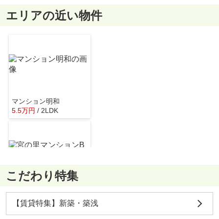
エリアの近い物件
柏原市立国分図書館
約416m／6分
マンション明和
5.5
万
円
/ 2LDK
あかし内科クリニック
約650m／9分
こだわり特集
宮の里マンションB棟
4.5
万
円
/ 2DK
スーパーマルヒ国分店
【賃貸特集】新築・築浅
約748m／10分