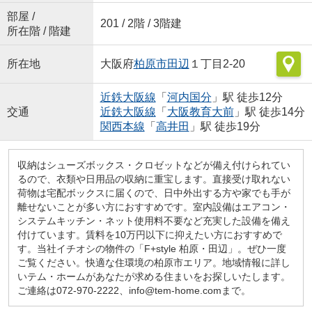
部屋 /
201 / 2階 / 3階建
所在階 / 階建
所在地
大阪府
柏原市
田辺
１丁目2-20
近鉄大阪線
「
河内国分
」駅 徒歩12分
交通
近鉄大阪線
「
大阪教育大前
」駅 徒歩14分
関西本線
「
高井田
」駅 徒歩19分
収納はシューズボックス・クロゼットなどが備え付けられてい
るので、衣類や日用品の収納に重宝します。直接受け取れない
荷物は宅配ボックスに届くので、日中外出する方や家でも手が
離せないことが多い方におすすめです。室内設備はエアコン・
システムキッチン・ネット使用料不要など充実した設備を備え
付けています。賃料を10万円以下に抑えたい方におすすめで
す。当社イチオシの物件の「F+style 柏原・田辺」。ぜひ一度
ご覧ください。快適な住環境の柏原市エリア。地域情報に詳し
いテム・ホームがあなたが求める住まいをお探しいたします。
ご連絡は072-970-2222、info@tem-home.comまで。