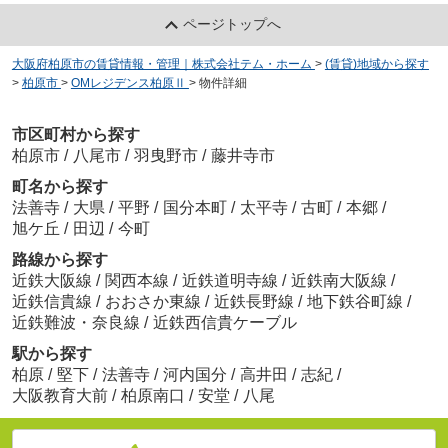
ページトップへ
大阪府柏原市の賃貸情報・管理｜株式会社テム・ホーム
>
(賃貸)地域から探す
>
柏原市
>
OMレジデンス柏原Ⅱ
>
物件詳細
市区町村から探す
柏原市
/
八尾市
/
羽曳野市
/
藤井寺市
町名から探す
法善寺
/
大県
/
平野
/
国分本町
/
太平寺
/
古町
/
本郷
/
旭ケ丘
/
田辺
/
今町
路線から探す
近鉄大阪線
/
関西本線
/
近鉄道明寺線
/
近鉄南大阪線
/
近鉄信貴線
/
おおさか東線
/
近鉄長野線
/
地下鉄谷町線
/
近鉄難波・奈良線
/
近鉄西信貴ケーブル
駅から探す
柏原
/
堅下
/
法善寺
/
河内国分
/
高井田
/
志紀
/
大阪教育大前
/
柏原南口
/
安堂
/
八尾