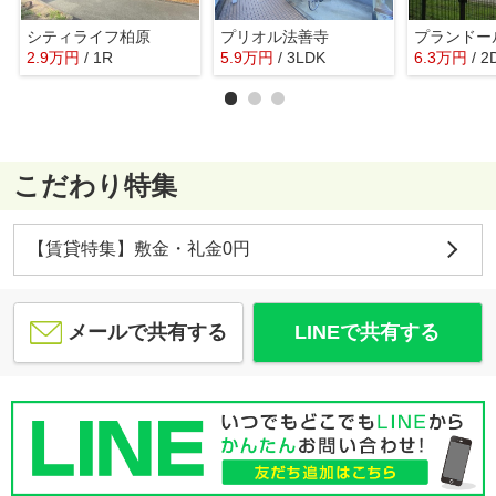
シティライフ柏原
プリオル法善寺
プランドー
2.9
万
円
/ 1R
5.9
万
円
/ 3LDK
6.3
万
円
/ 2
こだわり特集
【賃貸特集】敷金・礼金0円
メールで共有する
LINEで共有する