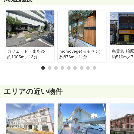
カフェ・ド・まあゆ
momovege(モモベジ)
鳥貴族 柏
約1005m／13分
約876m／11分
約510m／
エリアの近い物件