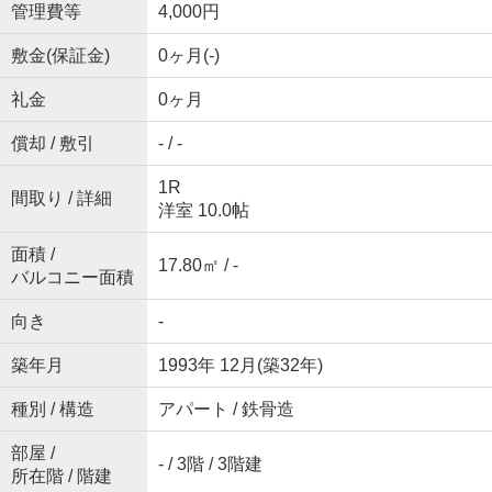
管理費等
4,000円
敷金(保証金)
0ヶ月(-)
礼金
0ヶ月
償却 / 敷引
- / -
1R
間取り / 詳細
洋室 10.0帖
面積 /
17.80㎡ / -
バルコニー面積
向き
-
築年月
1993年 12月(築32年)
種別 / 構造
アパート / 鉄骨造
部屋 /
- / 3階 / 3階建
所在階 / 階建