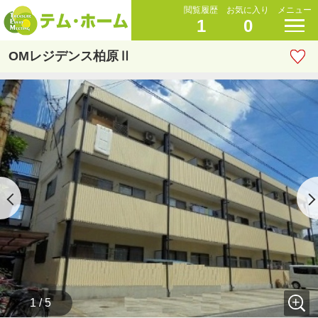
閲覧履歴
お気に入り
メニュー
1
0
OMレジデンス柏原Ⅱ
1 / 5