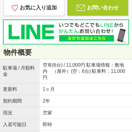
お気に入り追加
お問い合わせ
物件概要
空有(6台) / 11,000円 駐車場情報：敷地
駐車場 / 月額料
内 （屋外）(空：6台) 駐車料：11,000
金
円
更新料
1ヶ月
契約期間
2年
現況
空家
入居可能日
即時