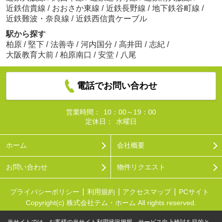
近鉄信貴線
/
おおさか東線
/
近鉄長野線
/
地下鉄谷町線
/
近鉄難波・奈良線
/
近鉄西信貴ケーブル
駅から探す
柏原
/
堅下
/
法善寺
/
河内国分
/
高井田
/
志紀
/
大阪教育大前
/
柏原南口
/
安堂
/
八尾
電話でお問い合わせ
営業時間：
10：00～19：00
定休日：
水曜日
ホーム
会社概要
お問い合わせ
物件リクエスト
プライバシーポリシー
利用規約
アクセスマップ
PCサイト
Copyright(c) 株式会社テム・ホーム All rights reserved.