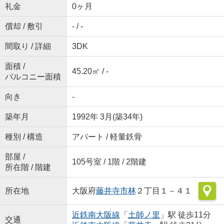
礼金
0ヶ月
償却 / 敷引
- / -
間取り / 詳細
3DK
面積 /
45.20㎡ / -
バルコニー面積
向き
-
築年月
1992年 3月(築34年)
種別 / 構造
アパート / 軽量鉄骨
部屋 /
105号室 / 1階 / 2階建
所在階 / 階建
所在地
大阪府
藤井寺市
林
２丁目１－４１
近鉄南大阪線
「
土師ノ里
」駅 徒歩11分
交通