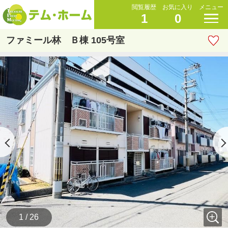
閲覧履歴
お気に入り
メニュー
1
0
ファミール林 Ｂ棟 105号室
1 / 26