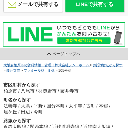
メールで共有する
LINEで共有する
ページトップへ
大阪府柏原市の賃貸情報・管理｜株式会社テム・ホーム
>
(賃貸)地域から探す
>
藤井寺市
>
ファミール林 Ｂ棟
>
105号室
市区町村から探す
柏原市
/
八尾市
/
羽曳野市
/
藤井寺市
町名から探す
法善寺
/
大県
/
平野
/
国分本町
/
太平寺
/
古町
/
本郷
/
旭ケ丘
/
田辺
/
今町
路線から探す
近鉄大阪線
/
関西本線
/
近鉄道明寺線
/
近鉄南大阪線
/