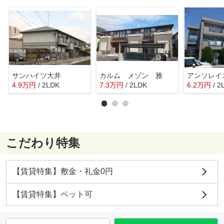
サンハイツ大井
カルム メゾン 雅
アンソレイ
4.9
万
円
/ 2LDK
7.3
万
円
/ 2LDK
6.2
万
円
/ 2
こだわり特集
【賃貸特集】敷金・礼金0円
【賃貸特集】ペット可