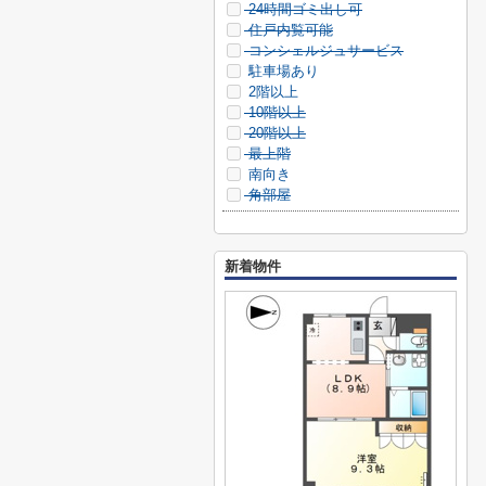
24時間ゴミ出し可
住戸内覧可能
コンシェルジュサービス
駐車場あり
2階以上
10階以上
20階以上
最上階
南向き
角部屋
新着物件