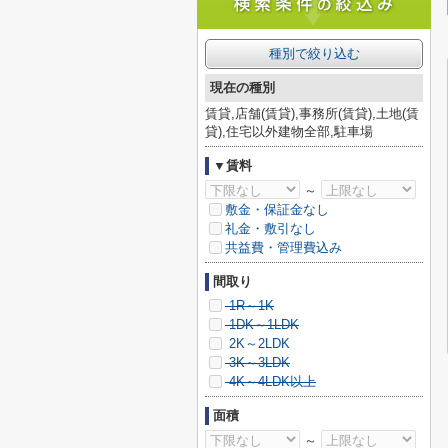
種別で絞り込む
現在の種別
賃貸,店舗(賃貸),事務所(賃貸),土地(賃
貸),住宅以外建物全部,駐車場
▼賃料
～
敷金・保証金なし
礼金・敷引なし
共益費・管理費込み
間取り
1R～1K
1DK～1LDK
2K～2LDK
3K～3LDK
4K～4LDK以上
面積
～