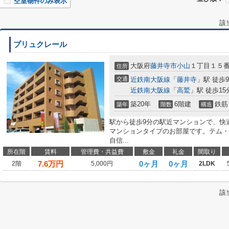
空室物件のみ表示
該
プリュクレール
大阪府
藤井寺市
小山
１丁目１５
住所
交通
近鉄南大阪線
「
藤井寺
」駅 徒歩
近鉄南大阪線
「
高鷲
」駅 徒歩15
築20年
6階建
鉄筋
築年
階数
構造
駅から徒歩9分の駅近マンションで、快
マンションタイプのお部屋です。テム・
自信...
所在階
賃料
管理費・共益費
敷金
礼金
間取り
7.6
万円
0ヶ月
0ヶ月
2階
5,000円
2LDK
該