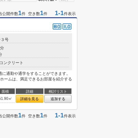
1
1
1-1
当公開件数
件 空き数
件
件表示
番３号
9分
分
コンクリート
適に通勤や通学をすることができます。
ホームは、満足できるお部屋を紹介する
面積
詳細
検討リスト
51.90㎡
詳細を見る
追加する
1
1
1-1
当公開件数
件 空き数
件
件表示