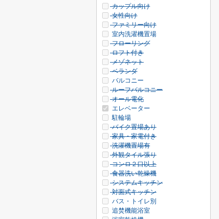
カップル向け
女性向け
ファミリー向け
室内洗濯機置場
フローリング
ロフト付き
メゾネット
ベランダ
バルコニー
ルーフバルコニー
オール電化
エレベーター
駐輪場
バイク置場あり
家具・家電付き
洗濯機置場有
外観タイル張り
コンロ２口以上
食器洗い乾燥機
システムキッチン
対面式キッチン
バス・トイレ別
追焚機能浴室