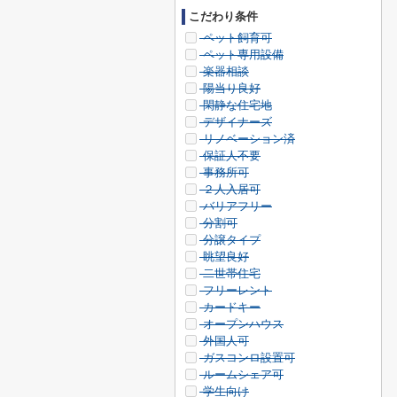
こだわり条件
ペット飼育可
ペット専用設備
楽器相談
陽当り良好
閑静な住宅地
デザイナーズ
リノベーション済
保証人不要
事務所可
２人入居可
バリアフリー
分割可
分譲タイプ
眺望良好
二世帯住宅
フリーレント
カードキー
オープンハウス
外国人可
ガスコンロ設置可
ルームシェア可
学生向け