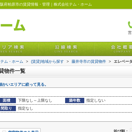
大阪府柏原市の賃貸情報・管理｜株式会社テム・ホーム
営
社テム・ホーム
>
(賃貸)地域から探す
>
藤井寺市の賃貸物件
>
エレベー
賃貸物件一覧
細かいエリアに絞って見る。
面積
下限なし～上限なし
築年数
指定しない
間取り
指定なし
並び順：