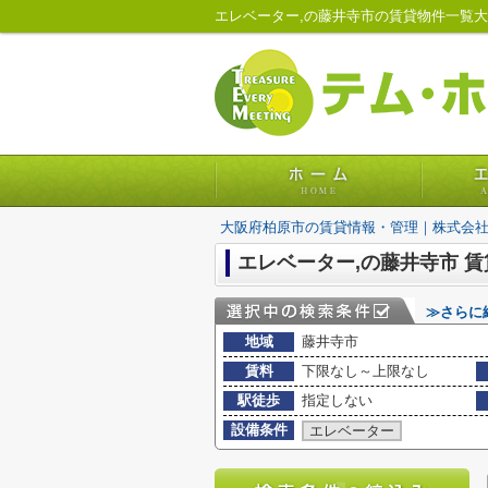
エレベーター,の藤井寺市の賃貸物件一覧
大阪府柏原市の賃貸情報・管理｜株式会
エレベーター,の藤井寺市 
≫さらに
地域
藤井寺市
賃料
下限なし～上限なし
駅徒歩
指定しない
設備条件
エレベーター