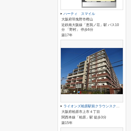
ハーティ スマイル
大阪府羽曳野市樫山
近鉄南大阪線「恵我ノ荘」駅 バス10
分 「野村」 停歩6分
築17年
ライオンズ柏原駅前クラウンスクエア
大阪府柏原市上市４丁目
関西本線「柏原」駅 徒歩3分
築15年