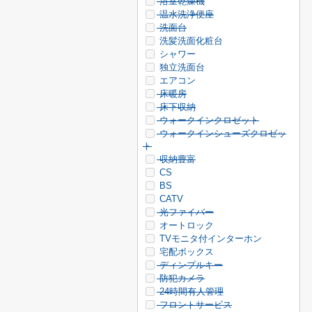
浴室乾燥機
温水洗浄便座
洗面台
洗髪洗面化粧台
シャワー
独立洗面台
エアコン
床暖房
床下収納
ウォークインクロゼット
ウォークインシューズクロゼッ
ト
収納豊富
CS
BS
CATV
光ファイバー
オートロック
TVモニタ付インターホン
宅配ボックス
ディンプルキー
防犯カメラ
24時間有人管理
フロントサービス