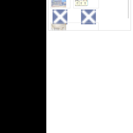
評価の高いポイントがいくつもありま
す。
（ハイグレイス）はテムホームで管理
外観
間取り
の為
他の業者様での取扱いはございませ
ん。
（ハイグレイス）のお部屋探しははテ
ムホームまで
居間・リビング
居間・リビング
キッチン
浴室