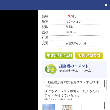
賃料
6.9
万円
種別
マンション
間取
3LDK
面積
66.00㎡
住所
大阪府柏原市太平寺２丁目16-23
交通
安堂駅
徒歩6分
担当者のコメント
株式会社テム・ホーム
不動産屋が身内にもおススメする物件
です。
夜でもマンション敷地内にたくさんの
ライトを付けているため
暗くなくて安心です。
オートロックにエレベーター、全室洋
室と