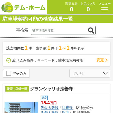
閲覧履歴
お気に入り
メニュー
0
0
駐車場契約可能の検索結果一覧
再検索
1
1
1～1
該当物件数
件
空き数
件
件を表示
変更
絞り込み条件：
キーワード：駐車場契約可能
空室のみ
グランシャリオ法善寺
賃貸 | 店舗一部
敷0
15.4
万円
近鉄大阪線
「
法善寺
」駅 徒歩2分
近鉄大阪線
「
堅下
」駅 徒歩8分