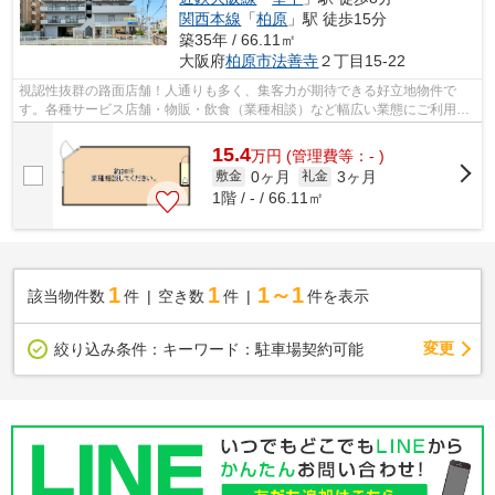
関西本線
「
柏原
」駅 徒歩15分
築35年 / 66.11㎡
大阪府
柏原市
法善寺
２丁目15-22
視認性抜群の路面店舗！人通りも多く、集客力が期待できる好立地物件で
す。各種サービス店舗・物販・飲食（業種相談）など幅広い業態にご利用い
ただけます！ 飲食店もご相談可能な1階...
15.4
万
円
(管理費等：- )
0ヶ月
3ヶ月
敷金
礼金
1階 / - / 66.11㎡
1
1
1～1
該当物件数
件
空き数
件
件を表示
変更
絞り込み条件：
キーワード：駐車場契約可能