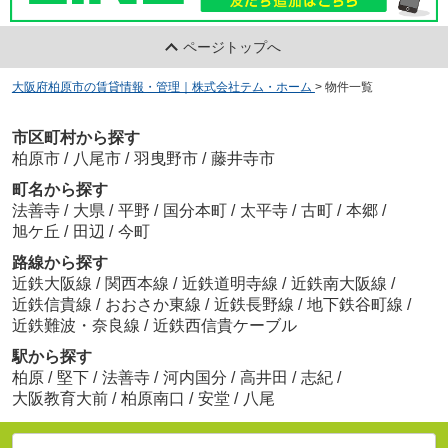
ページトップへ
大阪府柏原市の賃貸情報・管理｜株式会社テム・ホーム
>
物件一覧
市区町村から探す
柏原市
/
八尾市
/
羽曳野市
/
藤井寺市
町名から探す
法善寺
/
大県
/
平野
/
国分本町
/
太平寺
/
古町
/
本郷
/
旭ケ丘
/
田辺
/
今町
路線から探す
近鉄大阪線
/
関西本線
/
近鉄道明寺線
/
近鉄南大阪線
/
近鉄信貴線
/
おおさか東線
/
近鉄長野線
/
地下鉄谷町線
/
近鉄難波・奈良線
/
近鉄西信貴ケーブル
駅から探す
柏原
/
堅下
/
法善寺
/
河内国分
/
高井田
/
志紀
/
大阪教育大前
/
柏原南口
/
安堂
/
八尾