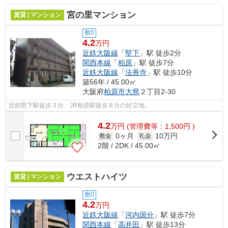
宮の里マンション
賃貸 | マンション
敷0
4.2
万円
近鉄大阪線
「
堅下
」駅 徒歩2分
関西本線
「
柏原
」駅 徒歩7分
近鉄大阪線
「
法善寺
」駅 徒歩10分
築56年 / 45.00㎡
大阪府
柏原市
大県
２丁目2-30
近鉄堅下駅徒歩３分、JR柏原駅徒歩８分の好立地。
4.2
万
円
(管理費等：1,500円 )
0ヶ月
10万円
敷金
礼金
2階 / 2DK / 45.00㎡
ウエストハイツ
賃貸 | マンション
敷0
4.2
万円
近鉄大阪線
「
河内国分
」駅 徒歩7分
関西本線
「
高井田
」駅 徒歩13分