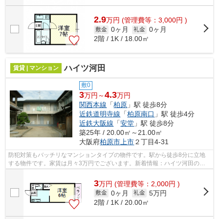
2.9
万
円
(管理費等：3,000円 )
0ヶ月
0ヶ月
敷金
礼金
2階 / 1K / 18.00㎡
ハイツ河田
賃貸 | マンション
敷0
3
4.3
万円～
万円
関西本線
「
柏原
」駅 徒歩8分
近鉄道明寺線
「
柏原南口
」駅 徒歩4分
近鉄大阪線
「
安堂
」駅 徒歩8分
築25年 / 20.00㎡～21.00㎡
大阪府
柏原市
上市
２丁目4-31
防犯対策もバッチリなマンションタイプの物件です。駅から徒歩8分に立地
する物件です。家賃は月々3万円でございます。新着情報：ハイツ河田の空
室情報ならコチラ。交通利便性の高い関...
3
万
円
(管理費等：2,000円 )
0ヶ月
5万円
敷金
礼金
2階 / 1K / 20.00㎡