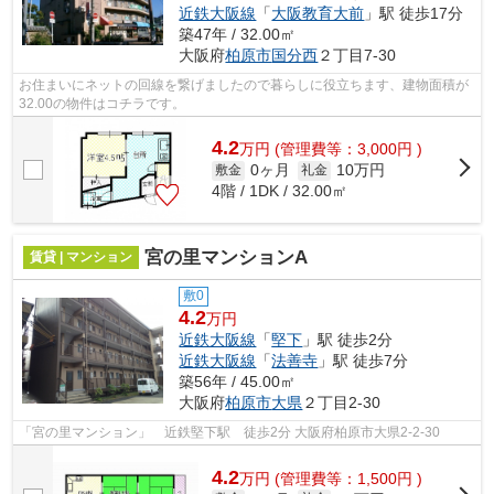
近鉄大阪線
「
大阪教育大前
」駅 徒歩17分
築47年 / 32.00㎡
大阪府
柏原市
国分西
２丁目7-30
お住まいにネットの回線を繋げましたので暮らしに役立ちます、建物面積が
32.00の物件はコチラです。
4.2
万
円
(管理費等：3,000円 )
0ヶ月
10万円
敷金
礼金
4階 / 1DK / 32.00㎡
宮の里マンションA
賃貸 | マンション
敷0
4.2
万円
近鉄大阪線
「
堅下
」駅 徒歩2分
近鉄大阪線
「
法善寺
」駅 徒歩7分
築56年 / 45.00㎡
大阪府
柏原市
大県
２丁目2-30
「宮の里マンション」 近鉄堅下駅 徒歩2分 大阪府柏原市大県2-2-30
4.2
万
円
(管理費等：1,500円 )