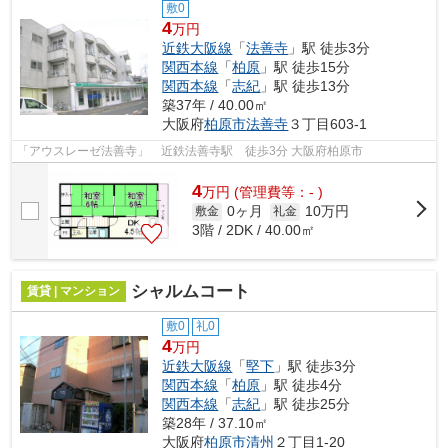
敷0
4
万円
近鉄大阪線
「
法善寺
」駅 徒歩3分
関西本線
「
柏原
」駅 徒歩15分
関西本線
「
志紀
」駅 徒歩13分
築37年 / 40.00㎡
大阪府
柏原市
法善寺
３丁目603-1
「アウスレーゼ法善寺」 近鉄法善寺駅 徒歩3分 大阪府柏原市
4
万
円
(管理費等：- )
0ヶ月
10万円
敷金
礼金
3階 / 2DK / 40.00㎡
シャルムコート
賃貸 | マンション
敷0
礼0
4
万円
近鉄大阪線
「
堅下
」駅 徒歩3分
関西本線
「
柏原
」駅 徒歩4分
関西本線
「
志紀
」駅 徒歩25分
築28年 / 37.10㎡
大阪府
柏原市
清州
２丁目1-20