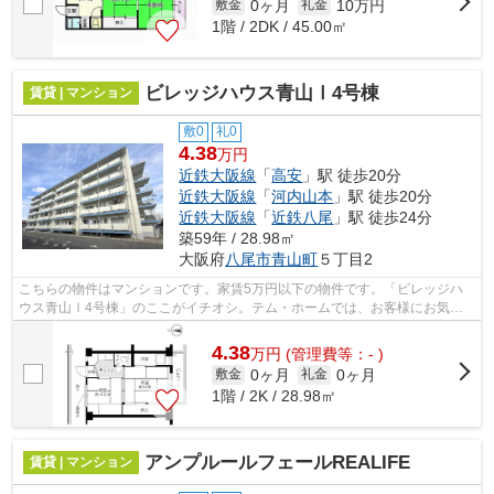
0ヶ月
10万円
敷金
礼金
1階 / 2DK / 45.00㎡
ビレッジハウス青山Ⅰ4号棟
賃貸 | マンション
敷0
礼0
4.38
万円
近鉄大阪線
「
高安
」駅 徒歩20分
近鉄大阪線
「
河内山本
」駅 徒歩20分
近鉄大阪線
「
近鉄八尾
」駅 徒歩24分
築59年 / 28.98㎡
大阪府
八尾市
青山町
５丁目2
こちらの物件はマンションです。家賃5万円以下の物件です。「ビレッジハ
ウス青山Ⅰ4号棟」のここがイチオシ。テム・ホームでは、お客様にお気に
入りの物件を見つけていただけるよう、ス...
4.38
万
円
(管理費等：- )
0ヶ月
0ヶ月
敷金
礼金
1階 / 2K / 28.98㎡
アンプルールフェールREALIFE
賃貸 | マンション