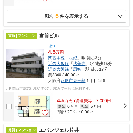
6
残り
件を表示する
宮前ビル
賃貸 | マンション
敷0
4.5
万円
関西本線
「
志紀
」駅 徒歩3分
近鉄大阪線
「
法善寺
」駅 徒歩15分
近鉄大阪線
「
恩智
」駅 徒歩17分
築33年 / 40.00㎡
大阪府
八尾市
東弓削
１丁目156
ＪＲ関西本線志紀駅徒歩6分、駅近で生活に便利です。
4.5
万
円
(管理費等：7,000円 )
0ヶ月
5万円
敷金
礼金
2階 / 2DK / 40.00㎡
エバンジェル片井
賃貸 | マンション