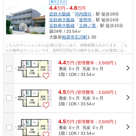
敷0
礼0
4.4
4.8
万円～
万円
近鉄大阪線
「
河内国分
」駅 徒歩18分
近鉄南大阪線
「
道明寺
」駅 徒歩14分
近鉄南大阪線
「
土師ノ里
」駅 徒歩15分
築24年 / 33.54㎡
大阪府
柏原市
石川町
1-30
こちらのマンションからは2駅が近くにあり、移動範囲も広がります。こち
らの物件はマンションです。賃料5万円以下の物件をお探しのお客様におす
すめです。こだわりポイント満載のアン...
4.4
万
円
(管理費等：3,500円 )
0ヶ月
0ヶ月
敷金
礼金
1階 / 1DK / 33.54㎡
4.5
万
円
(管理費等：3,500円 )
0ヶ月
0ヶ月
敷金
礼金
1階 / 1DK / 33.54㎡
4.5
万
円
(管理費等：3,500円 )
0ヶ月
0ヶ月
敷金
礼金
1階 / 1DK / 33.54㎡