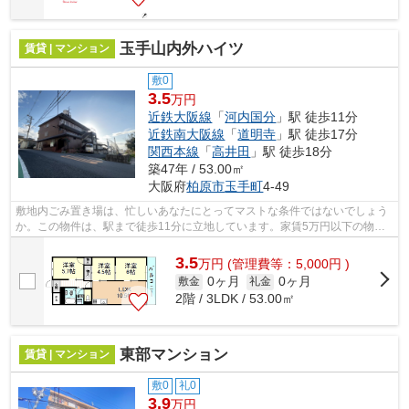
玉手山内外ハイツ
賃貸 | マンション
敷0
3.5
万円
近鉄大阪線
「
河内国分
」駅 徒歩11分
近鉄南大阪線
「
道明寺
」駅 徒歩17分
関西本線
「
高井田
」駅 徒歩18分
築47年 / 53.00㎡
大阪府
柏原市
玉手町
4-49
敷地内ごみ置き場は、忙しいあなたにとってマストな条件ではないでしょう
か。この物件は、駅まで徒歩11分に立地しています。家賃5万円以下の物件
です。「玉手山内外ハイツ」のここがイ...
3.5
万
円
(管理費等：5,000円 )
0ヶ月
0ヶ月
敷金
礼金
2階 / 3LDK / 53.00㎡
東部マンション
賃貸 | マンション
敷0
礼0
3.9
万円