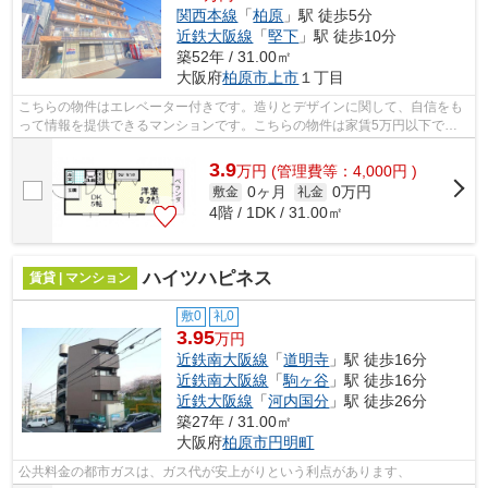
関西本線
「
柏原
」駅 徒歩5分
近鉄大阪線
「
堅下
」駅 徒歩10分
築52年 / 31.00㎡
大阪府
柏原市
上市
１丁目
こちらの物件はエレベーター付きです。造りとデザインに関して、自信をも
って情報を提供できるマンションです。こちらの物件は家賃5万円以下でご
契約いただけます。「東部マンション」...
3.9
万
円
(管理費等：4,000円 )
0ヶ月
0万円
敷金
礼金
4階 / 1DK / 31.00㎡
ハイツハピネス
賃貸 | マンション
敷0
礼0
3.95
万円
近鉄南大阪線
「
道明寺
」駅 徒歩16分
近鉄南大阪線
「
駒ヶ谷
」駅 徒歩16分
近鉄大阪線
「
河内国分
」駅 徒歩26分
築27年 / 31.00㎡
大阪府
柏原市
円明町
公共料金の都市ガスは、ガス代が安上がりという利点があります、