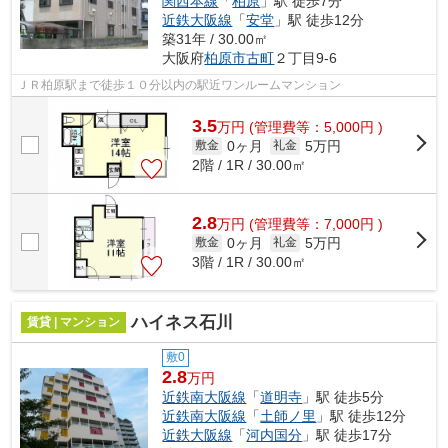
関西本線
「
柏原
」駅 徒歩7分
近鉄大阪線
「
安堂
」駅 徒歩12分
築31年 / 30.00㎡
大阪府
柏原市
古町
２丁目9-6
ＪＲ柏原駅まで徒歩１０分以内の駅近ワンルームマンション
3.5
万
円
(管理費等：5,000円 )
0ヶ月
5万円
敷金
礼金
2階 / 1R / 30.00㎡
2.8
万
円
(管理費等：7,000円 )
0ヶ月
5万円
敷金
礼金
3階 / 1R / 30.00㎡
ハイネス石川
賃貸 | マンション
敷0
2.8
万円
近鉄南大阪線
「
道明寺
」駅 徒歩5分
近鉄南大阪線
「
土師ノ里
」駅 徒歩12分
近鉄大阪線
「
河内国分
」駅 徒歩17分