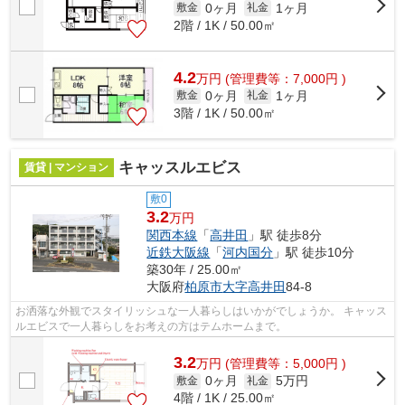
0ヶ月
1ヶ月
敷金
礼金
2階 / 1K / 50.00㎡
4.2
万
円
(管理費等：7,000円 )
0ヶ月
1ヶ月
敷金
礼金
3階 / 1K / 50.00㎡
キャッスルエビス
賃貸 | マンション
敷0
3.2
万円
関西本線
「
高井田
」駅 徒歩8分
近鉄大阪線
「
河内国分
」駅 徒歩10分
築30年 / 25.00㎡
大阪府
柏原市
大字高井田
84-8
お洒落な外観でスタイリッシュな一人暮らしはいかがでしょうか。 キャッス
ルエビスで一人暮らしをお考えの方はテムホームまで。
3.2
万
円
(管理費等：5,000円 )
0ヶ月
5万円
敷金
礼金
4階 / 1K / 25.00㎡