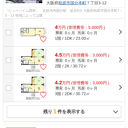
大阪府
柏原市
国分本町
７丁目3-12
「ビューハイム西村」 近鉄河内国分駅 徒歩6分 大阪府柏原市国分本町7－
3－12 地域によっては建
4
万
円
(管理費等：5,000円 )
0ヶ月
0ヶ月
敷金
礼金
1階 / 1DK / 23.00㎡
4.5
万
円
(管理費等：3,000円 )
0ヶ月
0ヶ月
敷金
礼金
2階 / 2K / 30.72㎡
4.2
万
円
(管理費等：3,000円 )
0ヶ月
0ヶ月
敷金
礼金
3階 / 2DK / 30.72㎡
1
残り
件を表示する