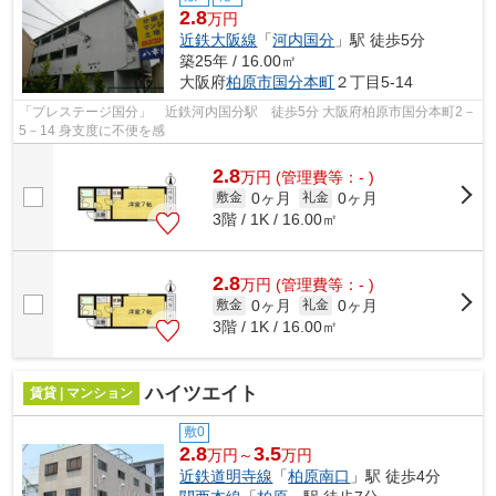
2.8
万円
近鉄大阪線
「
河内国分
」駅 徒歩5分
築25年 / 16.00㎡
大阪府
柏原市
国分本町
２丁目5-14
「プレステージ国分」 近鉄河内国分駅 徒歩5分 大阪府柏原市国分本町2－
5－14 身支度に不便を感
2.8
万
円
(管理費等：- )
0ヶ月
0ヶ月
敷金
礼金
3階 / 1K / 16.00㎡
2.8
万
円
(管理費等：- )
0ヶ月
0ヶ月
敷金
礼金
3階 / 1K / 16.00㎡
ハイツエイト
賃貸 | マンション
敷0
2.8
3.5
万円～
万円
近鉄道明寺線
「
柏原南口
」駅 徒歩4分