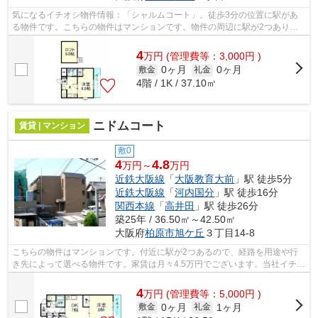
気になるイチオシ物件情報：「シャルムコート」。徒歩3分の位置に駅があ
る物件です。こちらの物件はマンションです。物件の周辺に駅が2つあり、
よく電車を利用する方にピッタリです。...
4
万
円
(管理費等：3,000円 )
0ヶ月
0ヶ月
敷金
礼金
4階 / 1K / 37.10㎡
ニドムコート
賃貸 | マンション
敷0
4
4.8
万円～
万円
近鉄大阪線
「
大阪教育大前
」駅 徒歩5分
近鉄大阪線
「
河内国分
」駅 徒歩16分
関西本線
「
高井田
」駅 徒歩26分
築25年 / 36.50㎡～42.50㎡
大阪府
柏原市
旭ケ丘
３丁目14-8
こちらの物件はマンションです。付近に駅が2つあるので、経路を用途や行
き先によって選べる物件です。家賃は月々4.5万円でございます。当社イチオ
シの物件の「ニドムコート」。ぜひ一...
4
万
円
(管理費等：5,000円 )
0ヶ月
1ヶ月
敷金
礼金