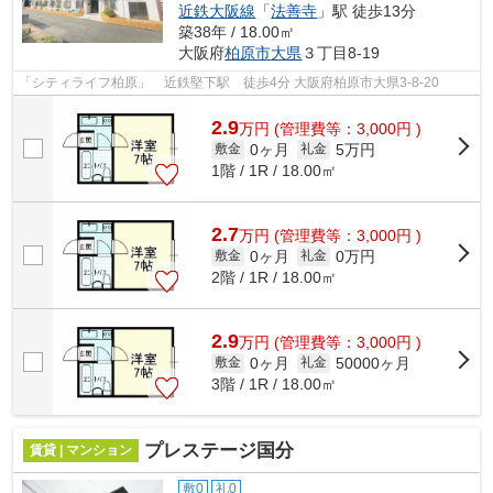
近鉄大阪線
「
法善寺
」駅 徒歩13分
築38年 / 18.00㎡
大阪府
柏原市
大県
３丁目8-19
「シティライフ柏原」 近鉄堅下駅 徒歩4分 大阪府柏原市大県3-8-20
2.9
万
円
(管理費等：3,000円 )
0ヶ月
5万円
敷金
礼金
1階 / 1R / 18.00㎡
2.7
万
円
(管理費等：3,000円 )
0ヶ月
0万円
敷金
礼金
2階 / 1R / 18.00㎡
2.9
万
円
(管理費等：3,000円 )
0ヶ月
50000ヶ月
敷金
礼金
3階 / 1R / 18.00㎡
プレステージ国分
賃貸 | マンション
敷0
礼0