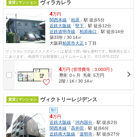
ヴィラカレラ
賃貸 | マンション
4
万円
関西本線
「
柏原
」駅 徒歩5分
近鉄大阪線
「
堅下
」駅 徒歩12分
近鉄道明寺線
「
柏原南口
」駅 徒歩14分
築33年 / 30.14㎡
大阪府
柏原市
大正
１丁目
ヴィラカレラのおススメポイントは 駅近で買い物も便利です。郵便局も近く
にあります。 柏原市でお部屋探しはテムホームまで。 072-970-2222
4
万
円
(管理費等：3,000円 )
0ヶ月
5万円
敷金
礼金
2階 / 1K / 30.14㎡
ヴィクトリーレジデンス
賃貸 | マンション
敷0
4
万円
近鉄大阪線
「
河内国分
」駅 徒歩2分
関西本線
「
高井田
」駅 徒歩6分
近鉄南大阪線
「
道明寺
」駅 徒歩27分