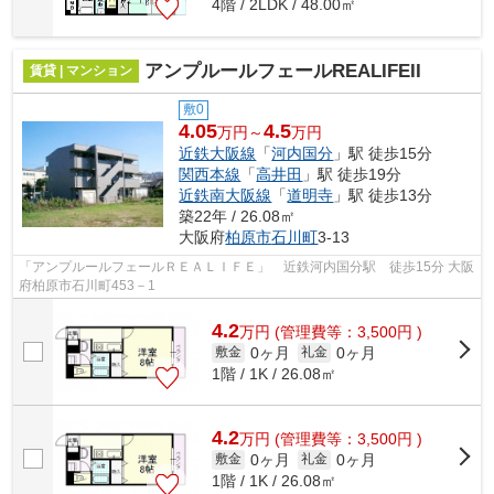
4階 / 2LDK / 48.00㎡
アンプルールフェールREALIFEII
賃貸 | マンション
敷0
4.05
4.5
万円～
万円
近鉄大阪線
「
河内国分
」駅 徒歩15分
関西本線
「
高井田
」駅 徒歩19分
近鉄南大阪線
「
道明寺
」駅 徒歩13分
築22年 / 26.08㎡
大阪府
柏原市
石川町
3-13
「アンプルールフェールＲＥＡＬＩＦＥ」 近鉄河内国分駅 徒歩15分 大阪
府柏原市石川町453－1
4.2
万
円
(管理費等：3,500円 )
0ヶ月
0ヶ月
敷金
礼金
1階 / 1K / 26.08㎡
4.2
万
円
(管理費等：3,500円 )
0ヶ月
0ヶ月
敷金
礼金
1階 / 1K / 26.08㎡