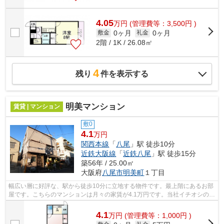
4.05
万
円
(管理費等：3,500円 )
0ヶ月
0ヶ月
敷金
礼金
2階 / 1K / 26.08㎡
4
残り
件を表示する
明美マンション
賃貸 | マンション
敷0
4.1
万円
関西本線
「
八尾
」駅 徒歩10分
近鉄大阪線
「
近鉄八尾
」駅 徒歩15分
築56年 / 25.00㎡
大阪府
八尾市
明美町
１丁目
幅広い層に好評な、駅から徒歩10分に立地する物件です。最上階にあるお部
屋です。こちらのマンションは月々の家賃が4.1万円です。当社イチオシの物
件の「明美マンション」。ぜひ一度ご...
4.1
万
円
(管理費等：1,000円 )