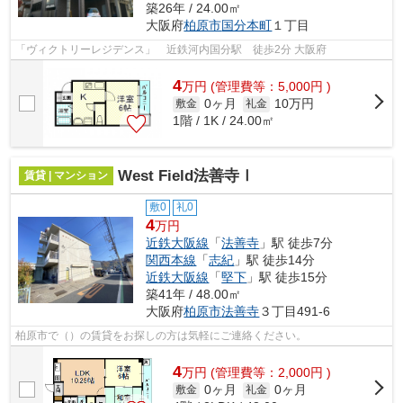
築26年 / 24.00㎡
大阪府
柏原市
国分本町
１丁目
「ヴィクトリーレジデンス」 近鉄河内国分駅 徒歩2分 大阪府
4
万
円
(管理費等：5,000円 )
0ヶ月
10万円
敷金
礼金
1階 / 1K / 24.00㎡
West Field法善寺Ⅰ
賃貸 | マンション
敷0
礼0
4
万円
近鉄大阪線
「
法善寺
」駅 徒歩7分
関西本線
「
志紀
」駅 徒歩14分
近鉄大阪線
「
堅下
」駅 徒歩15分
築41年 / 48.00㎡
大阪府
柏原市
法善寺
３丁目491-6
柏原市で（）の賃貸をお探しの方は気軽にご連絡ください。
4
万
円
(管理費等：2,000円 )
0ヶ月
0ヶ月
敷金
礼金