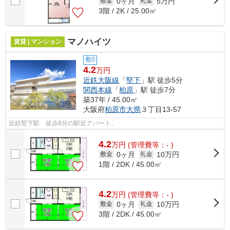
0ヶ月
5万円
敷金
礼金
3階 / 2K / 25.00㎡
マノハイツ
賃貸 | マンション
敷0
4.2
万円
近鉄大阪線
「
堅下
」駅 徒歩5分
関西本線
「
柏原
」駅 徒歩7分
築37年 / 45.00㎡
大阪府
柏原市
大県
３丁目13-57
近鉄堅下駅 徒歩8分の駅近アパート。
4.2
万
円
(管理費等：- )
0ヶ月
10万円
敷金
礼金
1階 / 2DK / 45.00㎡
4.2
万
円
(管理費等：- )
0ヶ月
10万円
敷金
礼金
3階 / 2DK / 45.00㎡