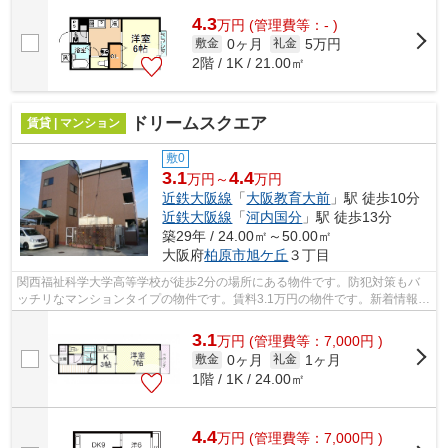
4.3
万
円
(管理費等：- )
0ヶ月
5万円
敷金
礼金
2階 / 1K / 21.00㎡
ドリームスクエア
賃貸 | マンション
敷0
3.1
4.4
万円～
万円
近鉄大阪線
「
大阪教育大前
」駅 徒歩10分
近鉄大阪線
「
河内国分
」駅 徒歩13分
築29年 / 24.00㎡～50.00㎡
大阪府
柏原市
旭ケ丘
３丁目
関西福祉科学大学高等学校が徒歩2分の場所にある物件です。防犯対策もバ
ッチリなマンションタイプの物件です。賃料3.1万円の物件です。新着情報：
ドリームスクエアの空室情報ならコチ...
3.1
万
円
(管理費等：7,000円 )
0ヶ月
1ヶ月
敷金
礼金
1階 / 1K / 24.00㎡
4.4
万
円
(管理費等：7,000円 )