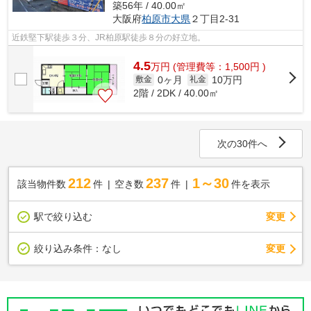
築56年 / 40.00㎡
大阪府
柏原市
大県
２丁目2-31
近鉄堅下駅徒歩３分、JR柏原駅徒歩８分の好立地。
4.5
万
円
(管理費等：1,500円 )
0ヶ月
10万円
敷金
礼金
2階 / 2DK / 40.00㎡
次の30件へ
212
237
1～30
該当物件数
件
空き数
件
件を表示
駅で絞り込む
変更
変更
絞り込み条件：
なし