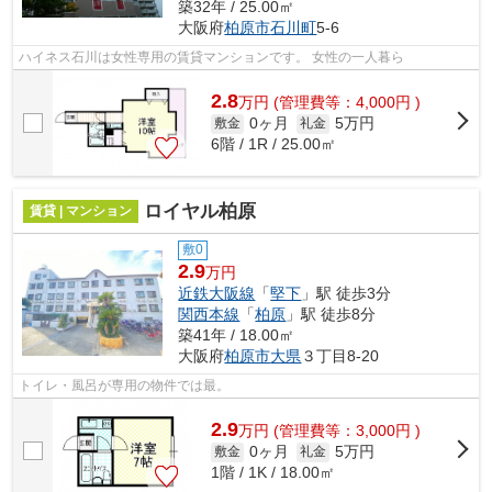
築32年 / 25.00㎡
大阪府
柏原市
石川町
5-6
ハイネス石川は女性専用の賃貸マンションです。 女性の一人暮ら
2.8
万
円
(管理費等：4,000円 )
0ヶ月
5万円
敷金
礼金
6階 / 1R / 25.00㎡
ロイヤル柏原
賃貸 | マンション
敷0
2.9
万円
近鉄大阪線
「
堅下
」駅 徒歩3分
関西本線
「
柏原
」駅 徒歩8分
築41年 / 18.00㎡
大阪府
柏原市
大県
３丁目8-20
トイレ・風呂が専用の物件では最。
2.9
万
円
(管理費等：3,000円 )
0ヶ月
5万円
敷金
礼金
1階 / 1K / 18.00㎡