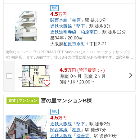
敷0
4.5
万円
関西本線
「
柏原
」駅 徒歩3分
近鉄大阪線
「
堅下
」駅 徒歩8分
近鉄道明寺線
「
柏原南口
」駅 徒歩12分
築34年 / 20.00㎡
大阪府
柏原市
今町
１丁目3-21
便利なスーパー「SUPERMARKET Sunplaza(スーパーマーケットサンプラ
ザ) 柏原店」まで306mです。徒歩3分の位置に駅がある物件です。2駅利用で
きるので電車をよく使う方におすすめな物件...
4.5
万
円
(管理費等：- )
0ヶ月
2ヶ月
敷金
礼金
3階 / 1K / 20.00㎡
宮の里マンションB棟
賃貸 | マンション
敷0
4.5
万円
近鉄大阪線
「
堅下
」駅 徒歩2分
関西本線
「
柏原
」駅 徒歩7分
近鉄大阪線
「
法善寺
」駅 徒歩10分