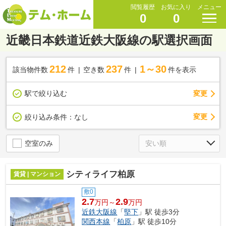
閲覧履歴
お気に入り
メニュー
0
0
近畿日本鉄道近鉄大阪線の駅選択画面
212
237
1～30
該当物件数
件
空き数
件
件を表示
駅で絞り込む
変更
変更
絞り込み条件：
なし
空室のみ
シティライフ柏原
賃貸 | マンション
敷0
2.7
2.9
万円～
万円
近鉄大阪線
「
堅下
」駅 徒歩3分
関西本線
「
柏原
」駅 徒歩10分