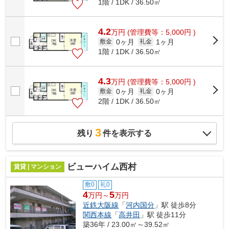
1階 / 1DK / 36.50㎡
4.2
万
円
(管理費等：5,000円 )
0ヶ月
1ヶ月
敷金
礼金
1階 / 1DK / 36.50㎡
4.3
万
円
(管理費等：5,000円 )
0ヶ月
0ヶ月
敷金
礼金
2階 / 1DK / 36.50㎡
3
残り
件を表示する
ビューハイム西村
賃貸 | マンション
敷0
礼0
4
5
万円～
万円
近鉄大阪線
「
河内国分
」駅 徒歩8分
関西本線
「
高井田
」駅 徒歩11分
築36年 / 23.00㎡～39.52㎡