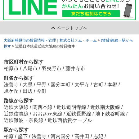
ページトップへ
大阪府柏原市の賃貸情報・管理｜株式会社テム・ホーム
>
(賃貸)路線・駅から
探す
>
近畿日本鉄道近鉄大阪線の賃貸物件
市区町村から探す
柏原市
/
八尾市
/
羽曳野市
/
藤井寺市
町名から探す
法善寺
/
大県
/
平野
/
国分本町
/
太平寺
/
古町
/
本郷
/
旭ケ丘
/
田辺
/
今町
路線から探す
近鉄大阪線
/
関西本線
/
近鉄道明寺線
/
近鉄南大阪線
/
近鉄信貴線
/
おおさか東線
/
近鉄長野線
/
地下鉄谷町線
/
近鉄難波・奈良線
/
近鉄西信貴ケーブル
駅から探す
柏原
/
堅下
/
法善寺
/
河内国分
/
高井田
/
志紀
/