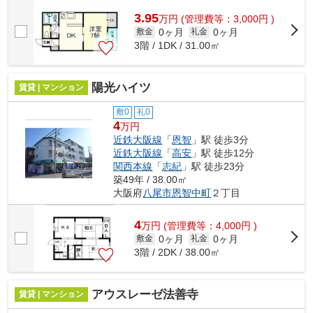
3.95
万
円
(管理費等：3,000円 )
0ヶ月
0ヶ月
敷金
礼金
3階 / 1DK / 31.00㎡
陽光ハイツ
賃貸 | マンション
敷0
礼0
4
万円
近鉄大阪線
「
恩智
」駅 徒歩3分
近鉄大阪線
「
高安
」駅 徒歩12分
関西本線
「
志紀
」駅 徒歩23分
築49年 / 38.00㎡
大阪府
八尾市
恩智中町
２丁目
4
万
円
(管理費等：4,000円 )
0ヶ月
0ヶ月
敷金
礼金
3階 / 2DK / 38.00㎡
アウスレーゼ法善寺
賃貸 | マンション