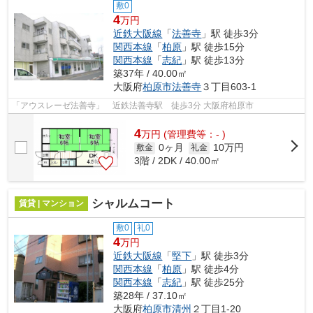
敷0
4
万円
近鉄大阪線
「
法善寺
」駅 徒歩3分
関西本線
「
柏原
」駅 徒歩15分
関西本線
「
志紀
」駅 徒歩13分
築37年 / 40.00㎡
大阪府
柏原市
法善寺
３丁目603-1
「アウスレーゼ法善寺」 近鉄法善寺駅 徒歩3分 大阪府柏原市
4
万
円
(管理費等：- )
0ヶ月
10万円
敷金
礼金
3階 / 2DK / 40.00㎡
シャルムコート
賃貸 | マンション
敷0
礼0
4
万円
近鉄大阪線
「
堅下
」駅 徒歩3分
関西本線
「
柏原
」駅 徒歩4分
関西本線
「
志紀
」駅 徒歩25分
築28年 / 37.10㎡
大阪府
柏原市
清州
２丁目1-20