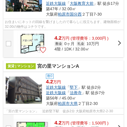
近鉄大阪線
「
大阪教育大前
」駅 徒歩17分
築47年 / 32.00㎡
大阪府
柏原市
国分西
２丁目7-30
お住まいにネットの回線を繋げましたので暮らしに役立ちます、建物面積が
32.00の物件はコチラです。
4.2
万
円
(管理費等：3,000円 )
0ヶ月
10万円
敷金
礼金
4階 / 1DK / 32.00㎡
宮の里マンションA
賃貸 | マンション
敷0
4.2
万円
近鉄大阪線
「
堅下
」駅 徒歩2分
近鉄大阪線
「
法善寺
」駅 徒歩7分
築56年 / 45.00㎡
大阪府
柏原市
大県
２丁目2-30
「宮の里マンション」 近鉄堅下駅 徒歩2分 大阪府柏原市大県2-2-30
4.2
万
円
(管理費等：1,500円 )