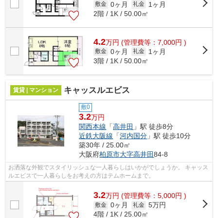
0ヶ月
1ヶ月
敷金
礼金
2階 / 1K / 50.00㎡
4.2
万
円
(管理費等：7,000円 )
0ヶ月
1ヶ月
敷金
礼金
3階 / 1K / 50.00㎡
キャッスルエビス
賃貸 | マンション
敷0
3.2
万円
関西本線
「
高井田
」駅 徒歩8分
近鉄大阪線
「
河内国分
」駅 徒歩10分
築30年 / 25.00㎡
大阪府
柏原市
大字高井田
84-8
お洒落な外観でスタイリッシュな一人暮らしはいかがでしょうか。 キャッス
ルエビスで一人暮らしをお考えの方はテムホームまで。
3.2
万
円
(管理費等：5,000円 )
0ヶ月
5万円
敷金
礼金
4階 / 1K / 25.00㎡