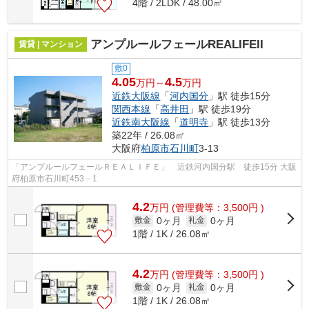
4階 / 2LDK / 48.00㎡
アンプルールフェールREALIFEII
賃貸 | マンション
敷0
4.05
4.5
万円～
万円
近鉄大阪線
「
河内国分
」駅 徒歩15分
関西本線
「
高井田
」駅 徒歩19分
近鉄南大阪線
「
道明寺
」駅 徒歩13分
築22年 / 26.08㎡
大阪府
柏原市
石川町
3-13
「アンプルールフェールＲＥＡＬＩＦＥ」 近鉄河内国分駅 徒歩15分 大阪
府柏原市石川町453－1
4.2
万
円
(管理費等：3,500円 )
0ヶ月
0ヶ月
敷金
礼金
1階 / 1K / 26.08㎡
4.2
万
円
(管理費等：3,500円 )
0ヶ月
0ヶ月
敷金
礼金
1階 / 1K / 26.08㎡