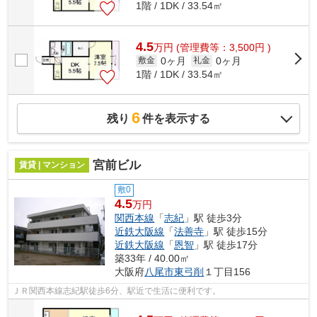
1階 / 1DK / 33.54㎡
4.5
万
円
(管理費等：3,500円 )
0ヶ月
0ヶ月
敷金
礼金
1階 / 1DK / 33.54㎡
6
残り
件を表示する
宮前ビル
賃貸 | マンション
敷0
4.5
万円
関西本線
「
志紀
」駅 徒歩3分
近鉄大阪線
「
法善寺
」駅 徒歩15分
近鉄大阪線
「
恩智
」駅 徒歩17分
築33年 / 40.00㎡
大阪府
八尾市
東弓削
１丁目156
ＪＲ関西本線志紀駅徒歩6分、駅近で生活に便利です。