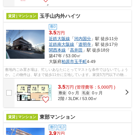
玉手山内外ハイツ
賃貸 | マンション
敷0
3.5
万円
近鉄大阪線
「
河内国分
」駅 徒歩11分
近鉄南大阪線
「
道明寺
」駅 徒歩17分
関西本線
「
高井田
」駅 徒歩18分
築47年 / 53.00㎡
大阪府
柏原市
玉手町
4-49
敷地内ごみ置き場は、忙しいあなたにとってマストな条件ではないでしょう
か。この物件は、駅まで徒歩11分に立地しています。家賃5万円以下の物件
です。「玉手山内外ハイツ」のここがイ...
3.5
万
円
(管理費等：5,000円 )
0ヶ月
0ヶ月
敷金
礼金
2階 / 3LDK / 53.00㎡
東部マンション
賃貸 | マンション
敷0
礼0
3.9
万円