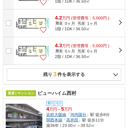
1階 / 1DK / 36.50㎡
4.2
万
円
(管理費等：5,000円 )
0ヶ月
1ヶ月
敷金
礼金
1階 / 1DK / 36.50㎡
4.3
万
円
(管理費等：5,000円 )
0ヶ月
0ヶ月
敷金
礼金
2階 / 1DK / 36.50㎡
3
残り
件を表示する
ビューハイム西村
賃貸 | マンション
敷0
礼0
4
5
万円～
万円
近鉄大阪線
「
河内国分
」駅 徒歩8分
関西本線
「
高井田
」駅 徒歩11分
築36年 / 23.00㎡～39.52㎡