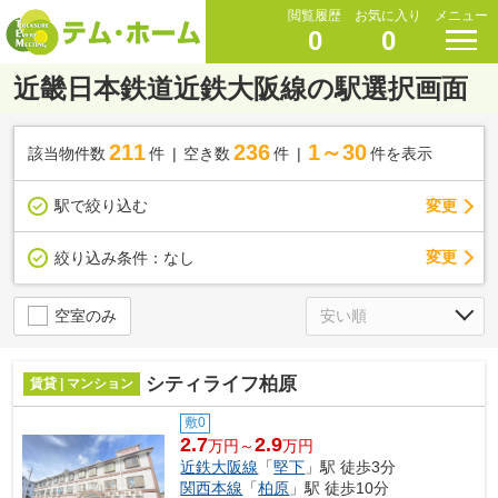
閲覧履歴
お気に入り
メニュー
0
0
近畿日本鉄道近鉄大阪線の駅選択画面
211
236
1～30
該当物件数
件
空き数
件
件を表示
駅で絞り込む
変更
変更
絞り込み条件：
なし
空室のみ
シティライフ柏原
賃貸 | マンション
敷0
2.7
2.9
万円～
万円
近鉄大阪線
「
堅下
」駅 徒歩3分
関西本線
「
柏原
」駅 徒歩10分