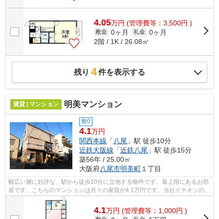
4.05
万
円
(管理費等：3,500円 )
0ヶ月
0ヶ月
敷金
礼金
2階 / 1K / 26.08㎡
4
残り
件を表示する
明美マンション
賃貸 | マンション
敷0
4.1
万円
関西本線
「
八尾
」駅 徒歩10分
近鉄大阪線
「
近鉄八尾
」駅 徒歩15分
築56年 / 25.00㎡
大阪府
八尾市
明美町
１丁目
幅広い層に好評な、駅から徒歩10分に立地する物件です。最上階にあるお部
屋です。こちらのマンションは月々の家賃が4.1万円です。当社イチオシの物
件の「明美マンション」。ぜひ一度ご...
4.1
万
円
(管理費等：1,000円 )