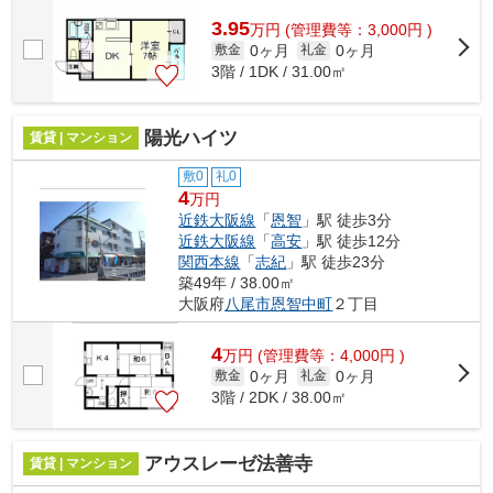
3.95
万
円
(管理費等：3,000円 )
0ヶ月
0ヶ月
敷金
礼金
3階 / 1DK / 31.00㎡
陽光ハイツ
賃貸 | マンション
敷0
礼0
4
万円
近鉄大阪線
「
恩智
」駅 徒歩3分
近鉄大阪線
「
高安
」駅 徒歩12分
関西本線
「
志紀
」駅 徒歩23分
築49年 / 38.00㎡
大阪府
八尾市
恩智中町
２丁目
4
万
円
(管理費等：4,000円 )
0ヶ月
0ヶ月
敷金
礼金
3階 / 2DK / 38.00㎡
アウスレーゼ法善寺
賃貸 | マンション