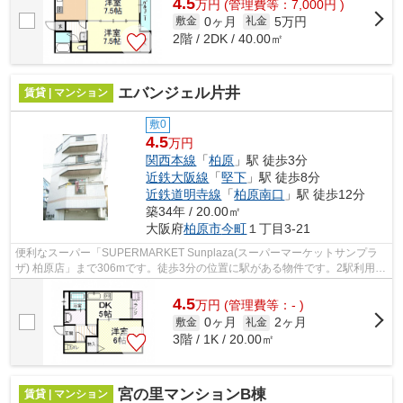
4.5
万
円
(管理費等：7,000円 )
0ヶ月
5万円
敷金
礼金
2階 / 2DK / 40.00㎡
エバンジェル片井
賃貸 | マンション
敷0
4.5
万円
関西本線
「
柏原
」駅 徒歩3分
近鉄大阪線
「
堅下
」駅 徒歩8分
近鉄道明寺線
「
柏原南口
」駅 徒歩12分
築34年 / 20.00㎡
大阪府
柏原市
今町
１丁目3-21
便利なスーパー「SUPERMARKET Sunplaza(スーパーマーケットサンプラ
ザ) 柏原店」まで306mです。徒歩3分の位置に駅がある物件です。2駅利用で
きるので電車をよく使う方におすすめな物件...
4.5
万
円
(管理費等：- )
0ヶ月
2ヶ月
敷金
礼金
3階 / 1K / 20.00㎡
宮の里マンションB棟
賃貸 | マンション