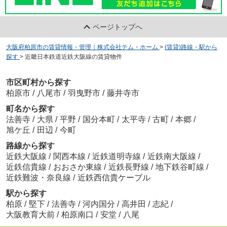
ページトップへ
大阪府柏原市の賃貸情報・管理｜株式会社テム・ホーム
>
(賃貸)路線・駅から
探す
>
近畿日本鉄道近鉄大阪線の賃貸物件
市区町村から探す
柏原市
/
八尾市
/
羽曳野市
/
藤井寺市
町名から探す
法善寺
/
大県
/
平野
/
国分本町
/
太平寺
/
古町
/
本郷
/
旭ケ丘
/
田辺
/
今町
路線から探す
近鉄大阪線
/
関西本線
/
近鉄道明寺線
/
近鉄南大阪線
/
近鉄信貴線
/
おおさか東線
/
近鉄長野線
/
地下鉄谷町線
/
近鉄難波・奈良線
/
近鉄西信貴ケーブル
駅から探す
柏原
/
堅下
/
法善寺
/
河内国分
/
高井田
/
志紀
/
大阪教育大前
/
柏原南口
/
安堂
/
八尾