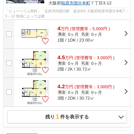
大阪府
柏原市
国分本町
７丁目3-12
「ビューハイム西村」 近鉄河内国分駅 徒歩6分 大阪府柏原市国分本町7－
3－12 地域によっては建
4
万
円
(管理費等：5,000円 )
0ヶ月
0ヶ月
敷金
礼金
1階 / 1DK / 23.00㎡
4.5
万
円
(管理費等：3,000円 )
0ヶ月
0ヶ月
敷金
礼金
2階 / 2K / 30.72㎡
4.2
万
円
(管理費等：3,000円 )
0ヶ月
0ヶ月
敷金
礼金
3階 / 2DK / 30.72㎡
1
残り
件を表示する