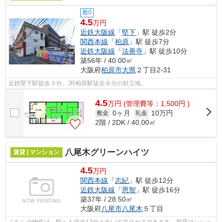
敷0
4.5
万円
近鉄大阪線
「
堅下
」駅 徒歩2分
関西本線
「
柏原
」駅 徒歩7分
近鉄大阪線
「
法善寺
」駅 徒歩10分
築56年 / 40.00㎡
大阪府
柏原市
大県
２丁目2-31
近鉄堅下駅徒歩３分、JR柏原駅徒歩８分の好立地。
4.5
万
円
(管理費等：1,500円 )
0ヶ月
10万円
敷金
礼金
2階 / 2DK / 40.00㎡
八尾木グリーンハイツ
賃貸 | マンション
4.5
万円
関西本線
「
志紀
」駅 徒歩12分
近鉄大阪線
「
恩智
」駅 徒歩16分
築37年 / 28.50㎡
大阪府
八尾市
八尾木
５丁目