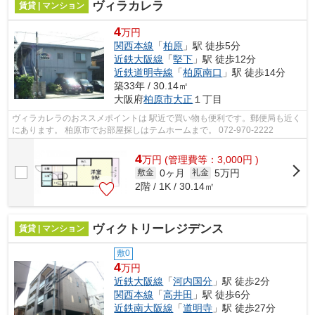
ヴィラカレラ
賃貸 | マンション
4
万円
関西本線
「
柏原
」駅 徒歩5分
近鉄大阪線
「
堅下
」駅 徒歩12分
近鉄道明寺線
「
柏原南口
」駅 徒歩14分
築33年 / 30.14㎡
大阪府
柏原市
大正
１丁目
ヴィラカレラのおススメポイントは 駅近で買い物も便利です。郵便局も近く
にあります。 柏原市でお部屋探しはテムホームまで。 072-970-2222
4
万
円
(管理費等：3,000円 )
0ヶ月
5万円
敷金
礼金
2階 / 1K / 30.14㎡
ヴィクトリーレジデンス
賃貸 | マンション
敷0
4
万円
近鉄大阪線
「
河内国分
」駅 徒歩2分
関西本線
「
高井田
」駅 徒歩6分
近鉄南大阪線
「
道明寺
」駅 徒歩27分