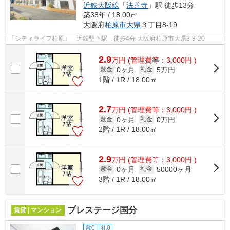
近鉄大阪線
「
法善寺
」駅 徒歩13分
築38年 / 18.00㎡
大阪府
柏原市
大県
３丁目8-19
「シティライフ柏原」 近鉄堅下駅 徒歩4分 大阪府柏原市大県3-8-20
2.9
万
円
(管理費等：3,000円 )
0ヶ月
5万円
敷金
礼金
1階 / 1R / 18.00㎡
2.7
万
円
(管理費等：3,000円 )
0ヶ月
0万円
敷金
礼金
2階 / 1R / 18.00㎡
2.9
万
円
(管理費等：3,000円 )
0ヶ月
50000ヶ月
敷金
礼金
3階 / 1R / 18.00㎡
プレステージ国分
賃貸 | マンション
敷0
礼0