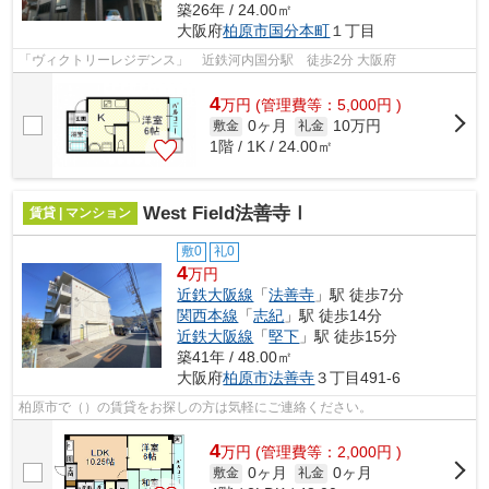
築26年 / 24.00㎡
大阪府
柏原市
国分本町
１丁目
「ヴィクトリーレジデンス」 近鉄河内国分駅 徒歩2分 大阪府
4
万
円
(管理費等：5,000円 )
0ヶ月
10万円
敷金
礼金
1階 / 1K / 24.00㎡
West Field法善寺Ⅰ
賃貸 | マンション
敷0
礼0
4
万円
近鉄大阪線
「
法善寺
」駅 徒歩7分
関西本線
「
志紀
」駅 徒歩14分
近鉄大阪線
「
堅下
」駅 徒歩15分
築41年 / 48.00㎡
大阪府
柏原市
法善寺
３丁目491-6
柏原市で（）の賃貸をお探しの方は気軽にご連絡ください。
4
万
円
(管理費等：2,000円 )
0ヶ月
0ヶ月
敷金
礼金