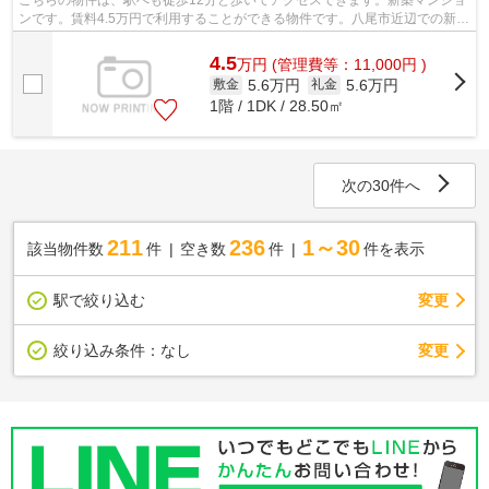
こちらの物件は、駅へも徒歩12分と歩いてアクセスできます。新築マンショ
ンです。賃料4.5万円で利用することができる物件です。八尾市近辺での新居
ならご好評の物件「八尾木グリーンハ...
4.5
万
円
(管理費等：11,000円 )
5.6万円
5.6万円
敷金
礼金
1階 / 1DK / 28.50㎡
次の30件へ
211
236
1～30
該当物件数
件
空き数
件
件を表示
駅で絞り込む
変更
変更
絞り込み条件：
なし