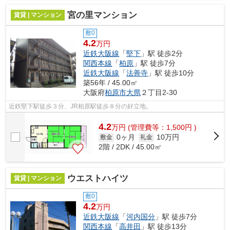
宮の里マンション
賃貸 | マンション
敷0
4.2
万円
近鉄大阪線
「
堅下
」駅 徒歩2分
関西本線
「
柏原
」駅 徒歩7分
近鉄大阪線
「
法善寺
」駅 徒歩10分
築56年 / 45.00㎡
大阪府
柏原市
大県
２丁目2-30
近鉄堅下駅徒歩３分、JR柏原駅徒歩８分の好立地。
4.2
万
円
(管理費等：1,500円 )
0ヶ月
10万円
敷金
礼金
2階 / 2DK / 45.00㎡
ウエストハイツ
賃貸 | マンション
敷0
4.2
万円
近鉄大阪線
「
河内国分
」駅 徒歩7分
関西本線
「
高井田
」駅 徒歩13分