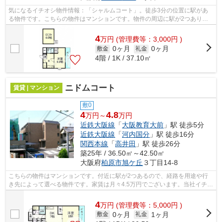
気になるイチオシ物件情報：「シャルムコート」。徒歩3分の位置に駅があ
る物件です。こちらの物件はマンションです。物件の周辺に駅が2つあり、
よく電車を利用する方にピッタリです。...
4
万
円
(管理費等：3,000円 )
0ヶ月
0ヶ月
敷金
礼金
4階 / 1K / 37.10㎡
ニドムコート
賃貸 | マンション
敷0
4
4.8
万円～
万円
近鉄大阪線
「
大阪教育大前
」駅 徒歩5分
近鉄大阪線
「
河内国分
」駅 徒歩16分
関西本線
「
高井田
」駅 徒歩26分
築25年 / 36.50㎡～42.50㎡
大阪府
柏原市
旭ケ丘
３丁目14-8
こちらの物件はマンションです。付近に駅が2つあるので、経路を用途や行
き先によって選べる物件です。家賃は月々4.5万円でございます。当社イチオ
シの物件の「ニドムコート」。ぜひ一...
4
万
円
(管理費等：5,000円 )
0ヶ月
1ヶ月
敷金
礼金