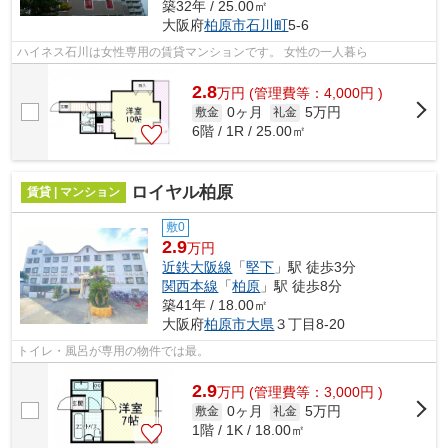
築32年 / 25.00㎡
大阪府
柏原市
石川町
5-6
ハイネス石川は女性専用の賃貸マンションです。 女性の一人暮ら
2.8
万
円
(管理費等：4,000円 )
0ヶ月
5万円
敷金
礼金
6階 / 1R / 25.00㎡
ロイヤル柏原
賃貸 | マンション
敷0
2.9
万円
近鉄大阪線
「
堅下
」駅 徒歩3分
関西本線
「
柏原
」駅 徒歩8分
築41年 / 18.00㎡
大阪府
柏原市
大県
３丁目8-20
トイレ・風呂が専用の物件では最。
2.9
万
円
(管理費等：3,000円 )
0ヶ月
5万円
敷金
礼金
1階 / 1K / 18.00㎡