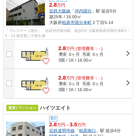
2.8
万円
近鉄大阪線
「
河内国分
」駅 徒歩5分
築25年 / 16.00㎡
大阪府
柏原市
国分本町
２丁目5-14
「プレステージ国分」 近鉄河内国分駅 徒歩5分 大阪府柏原市国分本町2－
5－14 身支度に不便を感
2.8
万
円
(管理費等：- )
0ヶ月
0ヶ月
敷金
礼金
3階 / 1K / 16.00㎡
2.8
万
円
(管理費等：- )
0ヶ月
0ヶ月
敷金
礼金
3階 / 1K / 16.00㎡
ハイツエイト
賃貸 | マンション
敷0
2.8
3.5
万円～
万円
近鉄道明寺線
「
柏原南口
」駅 徒歩4分