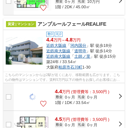
0ヶ月
10万円
敷金
礼金
1階 / 2DK / 45.00㎡
アンプルールフェールREALIFE
賃貸 | マンション
敷0
礼0
4.4
4.8
万円～
万円
近鉄大阪線
「
河内国分
」駅 徒歩18分
近鉄南大阪線
「
道明寺
」駅 徒歩14分
近鉄南大阪線
「
土師ノ里
」駅 徒歩15分
築24年 / 33.54㎡
大阪府
柏原市
石川町
1-30
こちらのマンションからは2駅が近くにあり、移動範囲も広がります。こち
らの物件はマンションです。賃料5万円以下の物件をお探しのお客様におす
すめです。こだわりポイント満載のアン...
4.4
万
円
(管理費等：3,500円 )
0ヶ月
0ヶ月
敷金
礼金
1階 / 1DK / 33.54㎡
4.5
万
円
(管理費等：3,500円 )
0ヶ月
0ヶ月
敷金
礼金