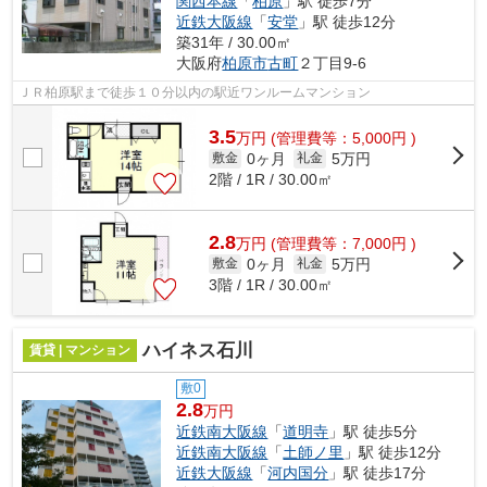
関西本線
「
柏原
」駅 徒歩7分
近鉄大阪線
「
安堂
」駅 徒歩12分
築31年 / 30.00㎡
大阪府
柏原市
古町
２丁目9-6
ＪＲ柏原駅まで徒歩１０分以内の駅近ワンルームマンション
3.5
万
円
(管理費等：5,000円 )
0ヶ月
5万円
敷金
礼金
2階 / 1R / 30.00㎡
2.8
万
円
(管理費等：7,000円 )
0ヶ月
5万円
敷金
礼金
3階 / 1R / 30.00㎡
ハイネス石川
賃貸 | マンション
敷0
2.8
万円
近鉄南大阪線
「
道明寺
」駅 徒歩5分
近鉄南大阪線
「
土師ノ里
」駅 徒歩12分
近鉄大阪線
「
河内国分
」駅 徒歩17分