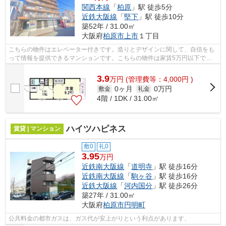
関西本線
「
柏原
」駅 徒歩5分
近鉄大阪線
「
堅下
」駅 徒歩10分
築52年 / 31.00㎡
大阪府
柏原市
上市
１丁目
こちらの物件はエレベーター付きです。造りとデザインに関して、自信をも
って情報を提供できるマンションです。こちらの物件は家賃5万円以下でご
契約いただけます。「東部マンション」...
3.9
万
円
(管理費等：4,000円 )
0ヶ月
0万円
敷金
礼金
4階 / 1DK / 31.00㎡
ハイツハピネス
賃貸 | マンション
敷0
礼0
3.95
万円
近鉄南大阪線
「
道明寺
」駅 徒歩16分
近鉄南大阪線
「
駒ヶ谷
」駅 徒歩16分
近鉄大阪線
「
河内国分
」駅 徒歩26分
築27年 / 31.00㎡
大阪府
柏原市
円明町
公共料金の都市ガスは、ガス代が安上がりという利点があります、