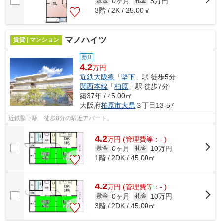
0ヶ月
5万円
敷金
礼金
3階 / 2K / 25.00㎡
マノハイツ
賃貸 | マンション
敷0
4.2
万円
近鉄大阪線
「
堅下
」駅 徒歩5分
関西本線
「
柏原
」駅 徒歩7分
築37年 / 45.00㎡
大阪府
柏原市
大県
３丁目13-57
近鉄堅下駅 徒歩8分の駅近アパート。
4.2
万
円
(管理費等：- )
0ヶ月
10万円
敷金
礼金
1階 / 2DK / 45.00㎡
4.2
万
円
(管理費等：- )
0ヶ月
10万円
敷金
礼金
3階 / 2DK / 45.00㎡