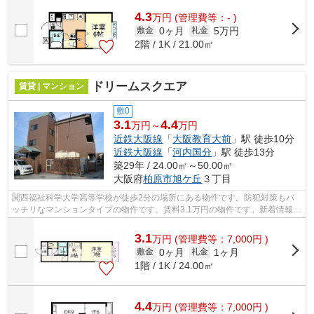
4.3
万
円
(管理費等：- )
0ヶ月
5万円
敷金
礼金
2階 / 1K / 21.00㎡
ドリームスクエア
賃貸 | マンション
敷0
3.1
4.4
万円～
万円
近鉄大阪線
「
大阪教育大前
」駅 徒歩10分
近鉄大阪線
「
河内国分
」駅 徒歩13分
築29年 / 24.00㎡～50.00㎡
大阪府
柏原市
旭ケ丘
３丁目
関西福祉科学大学高等学校が徒歩2分の場所にある物件です。防犯対策もバ
ッチリなマンションタイプの物件です。賃料3.1万円の物件です。新着情報：
ドリームスクエアの空室情報ならコチ...
3.1
万
円
(管理費等：7,000円 )
0ヶ月
1ヶ月
敷金
礼金
1階 / 1K / 24.00㎡
4.4
万
円
(管理費等：7,000円 )