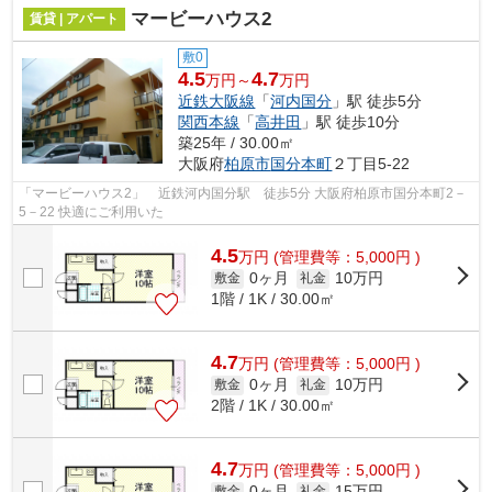
マービーハウス2
賃貸 | アパート
敷0
4.5
4.7
万円～
万円
近鉄大阪線
「
河内国分
」駅 徒歩5分
関西本線
「
高井田
」駅 徒歩10分
築25年 / 30.00㎡
大阪府
柏原市
国分本町
２丁目5-22
「マービーハウス2」 近鉄河内国分駅 徒歩5分 大阪府柏原市国分本町2－
5－22 快適にご利用いた
4.5
万
円
(管理費等：5,000円 )
0ヶ月
10万円
敷金
礼金
1階 / 1K / 30.00㎡
4.7
万
円
(管理費等：5,000円 )
0ヶ月
10万円
敷金
礼金
2階 / 1K / 30.00㎡
4.7
万
円
(管理費等：5,000円 )
0ヶ月
15万円
敷金
礼金