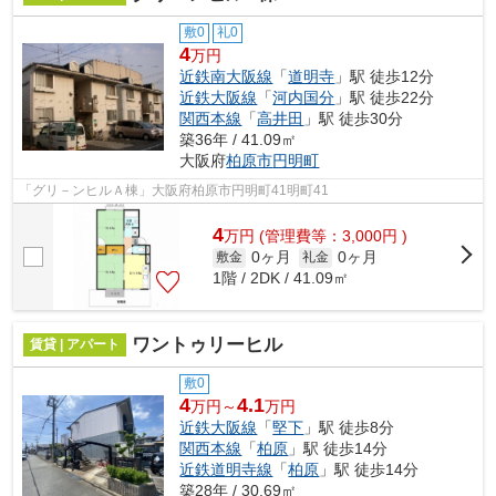
敷0
礼0
4
万円
近鉄南大阪線
「
道明寺
」駅 徒歩12分
近鉄大阪線
「
河内国分
」駅 徒歩22分
関西本線
「
高井田
」駅 徒歩30分
築36年 / 41.09㎡
大阪府
柏原市
円明町
「グリ－ンヒルＡ棟」大阪府柏原市円明町41明町41
4
万
円
(管理費等：3,000円 )
0ヶ月
0ヶ月
敷金
礼金
1階 / 2DK / 41.09㎡
ワントゥリーヒル
賃貸 | アパート
敷0
4
4.1
万円～
万円
近鉄大阪線
「
堅下
」駅 徒歩8分
関西本線
「
柏原
」駅 徒歩14分
近鉄道明寺線
「
柏原
」駅 徒歩14分
築28年 / 30.69㎡