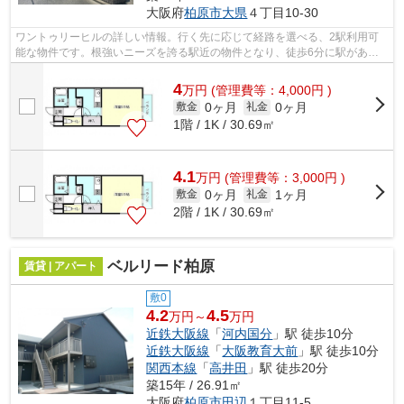
大阪府
柏原市
大県
４丁目10-30
ワントゥリーヒルの詳しい情報。行く先に応じて経路を選べる、2駅利用可
能な物件です。根強いニーズを誇る駅近の物件となり、徒歩6分に駅があり
ます。こちらの物件はアパートです。当...
4
万
円
(管理費等：4,000円 )
0ヶ月
0ヶ月
敷金
礼金
1階 / 1K / 30.69㎡
4.1
万
円
(管理費等：3,000円 )
0ヶ月
1ヶ月
敷金
礼金
2階 / 1K / 30.69㎡
ベルリード柏原
賃貸 | アパート
敷0
4.2
4.5
万円～
万円
近鉄大阪線
「
河内国分
」駅 徒歩10分
近鉄大阪線
「
大阪教育大前
」駅 徒歩10分
関西本線
「
高井田
」駅 徒歩20分
築15年 / 26.91㎡
大阪府
柏原市
田辺
１丁目11-5