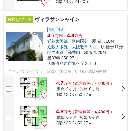
3階 / 1K / 24.00㎡
ヴィラサンシャイン
賃貸 | アパート
敷0
礼0
4.7
4.8
万円～
万円
近鉄大阪線
「
河内国分
」駅 徒歩10分
近鉄大阪線
「
大阪教育大前
」駅 徒歩11分
関西本線
「
高井田
」駅 徒歩20分
築33年 / 50.27㎡
大阪府
柏原市
旭ケ丘
３丁目
「ヴィラサンシャイン」 近鉄河内国分駅 徒歩8分 大阪府柏原
4.7
万
円
(管理費等：4,000円 )
0ヶ月
0ヶ月
敷金
礼金
1階 / 3DK / 50.27㎡
4.8
万
円
(管理費等：4,400円 )
0ヶ月
0ヶ月
敷金
礼金
2階 / 3DK / 50.27㎡