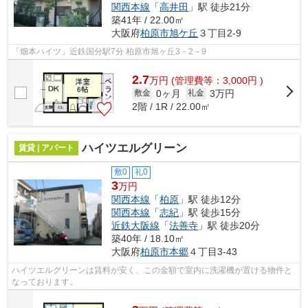
関西本線
「
高井田
」駅 徒歩21分
築41年 / 22.00㎡
大阪府
柏原市
旭ケ丘
３丁目2-9
「畑本ハイツ」近鉄国分駅7分 柏原市旭ヶ丘3－2－9
2.7
万
円
(管理費等：3,000円 )
0ヶ月
3万円
敷金
礼金
2階 / 1R / 22.00㎡
ハイツエルグリーン
賃貸 | アパート
敷0
礼0
3
万円
関西本線
「
柏原
」駅 徒歩12分
関西本線
「
志紀
」駅 徒歩15分
近鉄大阪線
「
法善寺
」駅 徒歩20分
築40年 / 18.10㎡
大阪府
柏原市
本郷
４丁目3-43
ハイツエルグリーンは賃料が安く、この金額で室内に洗濯機が置ける物件と
なっております。