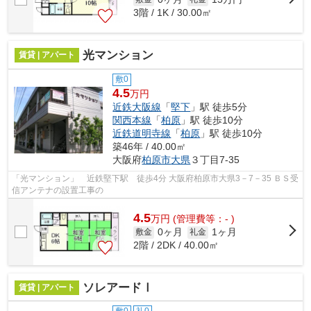
3階 / 1K / 30.00㎡
光マンション
賃貸 | アパート
敷0
4.5
万円
近鉄大阪線
「
堅下
」駅 徒歩5分
関西本線
「
柏原
」駅 徒歩10分
近鉄道明寺線
「
柏原
」駅 徒歩10分
築46年 / 40.00㎡
大阪府
柏原市
大県
３丁目7-35
「光マンション」 近鉄堅下駅 徒歩4分 大阪府柏原市大県3－7－35 ＢＳ受
信アンテナの設置工事の
4.5
万
円
(管理費等：- )
0ヶ月
1ヶ月
敷金
礼金
2階 / 2DK / 40.00㎡
ソレアードⅠ
賃貸 | アパート