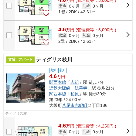
万
円
(管理費等：3,000円 )
0ヶ月
0ヶ月
敷金
礼金
1階 / 2DK / 42.61㎡
4.6
万
円
(管理費等：3,000円 )
0ヶ月
0ヶ月
敷金
礼金
2階 / 2DK / 42.61㎡
ティグリス枝川
賃貸 | アパート
敷0
礼0
4.6
万円
関西本線
「
志紀
」駅 徒歩7分
近鉄大阪線
「
法善寺
」駅 徒歩21分
関西本線
「
柏原
」駅 徒歩30分
築23年 / 24.00㎡
大阪府
八尾市
志紀町
２丁目186
ティグリス枝川
4.6
万
円
(管理費等：4,250円 )
0ヶ月
0ヶ月
敷金
礼金