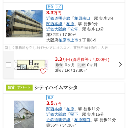
敷0
礼0
3.3
万円
近鉄道明寺線
「
柏原南口
」駅 徒歩3分
関西本線
「
柏原
」駅 徒歩9分
近鉄大阪線
「
安堂
」駅 徒歩10分
築32年 / 17.80㎡
大阪府
柏原市
上市
１丁目8-9
新しく事務所を立ち上げたい方にオススメ、事務所向け物件。入居
3.3
万
円
(管理費等：4,000円 )
0ヶ月
0ヶ月
敷金
礼金
3階 / 1R / 17.80㎡
シティハイムマシタ
賃貸 | アパート
礼0
3.5
万円
関西本線
「
柏原
」駅 徒歩11分
近鉄大阪線
「
堅下
」駅 徒歩15分
近鉄道明寺線
「
柏原南口
」駅 徒歩21分
築36年 / 34.30㎡