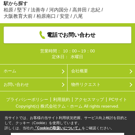
駅から探す
柏原
/
堅下
/
法善寺
/
河内国分
/
高井田
/
志紀
/
大阪教育大前
/
柏原南口
/
安堂
/
八尾
電話でお問い合わせ
営業時間：
10：00～19：00
定休日：
水曜日
ホーム
会社概要
お問い合わせ
物件リクエスト
プライバシーポリシー
利用規約
アクセスマップ
PCサイト
Copyright(c) 株式会社テム・ホーム All rights reserved.
当サイトでは、お客様の当サイト利用状況把握、サービス向上検討を目的と
して、クッキー（Cookie）を使用しています。
詳しくは、当社の
「Cookieの取扱いについて」
をご確認ください。