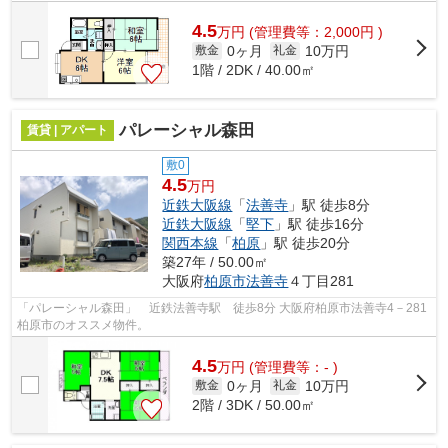
万円です。気になるイチオシ物件情報...
4.5
万
円
(管理費等：2,000円 )
0ヶ月
10万円
敷金
礼金
1階 / 2DK / 40.00㎡
パレーシャル森田
賃貸 | アパート
敷0
4.5
万円
近鉄大阪線
「
法善寺
」駅 徒歩8分
近鉄大阪線
「
堅下
」駅 徒歩16分
関西本線
「
柏原
」駅 徒歩20分
築27年 / 50.00㎡
大阪府
柏原市
法善寺
４丁目281
「パレーシャル森田」 近鉄法善寺駅 徒歩8分 大阪府柏原市法善寺4－281
柏原市のオススメ物件。
4.5
万
円
(管理費等：- )
0ヶ月
10万円
敷金
礼金
2階 / 3DK / 50.00㎡