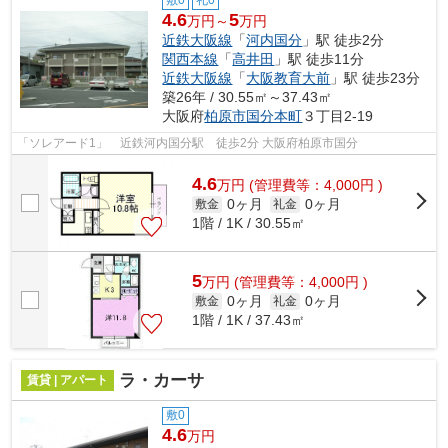
敷0
礼0
4.6
5
万円～
万円
近鉄大阪線
「
河内国分
」駅 徒歩2分
関西本線
「
高井田
」駅 徒歩11分
近鉄大阪線
「
大阪教育大前
」駅 徒歩23分
築26年 / 30.55㎡～37.43㎡
大阪府
柏原市
国分本町
３丁目2-19
「ソレアード1」 近鉄河内国分駅 徒歩2分 大阪府柏原市国分
4.6
万
円
(管理費等：4,000円 )
0ヶ月
0ヶ月
敷金
礼金
1階 / 1K / 30.55㎡
5
万
円
(管理費等：4,000円 )
0ヶ月
0ヶ月
敷金
礼金
1階 / 1K / 37.43㎡
ラ・カーサ
賃貸 | アパート
敷0
4.6
万円