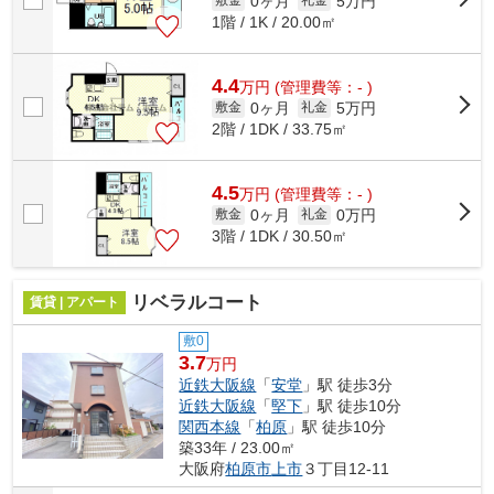
0ヶ月
5万円
敷金
礼金
1階 / 1K / 20.00㎡
4.4
万
円
(管理費等：- )
0ヶ月
5万円
敷金
礼金
2階 / 1DK / 33.75㎡
4.5
万
円
(管理費等：- )
0ヶ月
0万円
敷金
礼金
3階 / 1DK / 30.50㎡
リベラルコート
賃貸 | アパート
敷0
3.7
万円
近鉄大阪線
「
安堂
」駅 徒歩3分
近鉄大阪線
「
堅下
」駅 徒歩10分
関西本線
「
柏原
」駅 徒歩10分
築33年 / 23.00㎡
大阪府
柏原市
上市
３丁目12-11