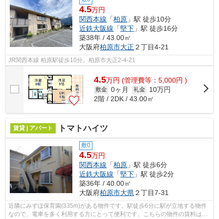
4.5
万円
関西本線
「
柏原
」駅 徒歩10分
近鉄大阪線
「
堅下
」駅 徒歩16分
築38年 / 43.00㎡
大阪府
柏原市
大正
２丁目4-21
JR関西本線 柏原駅徒歩10分。柏原市大正2-4-21
4.5
万
円
(管理費等：5,000円 )
0ヶ月
10万円
敷金
礼金
2階 / 2DK / 43.00㎡
トマトハイツ
賃貸 | アパート
敷0
4.5
万円
関西本線
「
柏原
」駅 徒歩6分
近鉄大阪線
「
堅下
」駅 徒歩2分
築36年 / 40.00㎡
大阪府
柏原市
大県
２丁目7-31
近隣にみずほ保育園(335m)がある物件です。駅徒歩6分に駅が立地する物件
なので、電車を多く利用する方にとって便利です。こちらの物件の賃料は4.5