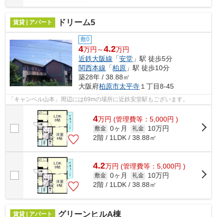
ドリーム5
賃貸 | アパート
敷0
4
4.2
万円～
万円
近鉄大阪線
「
安堂
」駅 徒歩5分
関西本線
「
柏原
」駅 徒歩10分
築28年 / 38.88㎡
大阪府
柏原市
太平寺
１丁目8-45
「キャンベル山本」周辺には69mの場所に近鉄安堂駅もございます。
4
万
円
(管理費等：5,000円 )
0ヶ月
10万円
敷金
礼金
2階 / 1LDK / 38.88㎡
4.2
万
円
(管理費等：5,000円 )
0ヶ月
10万円
敷金
礼金
2階 / 1LDK / 38.88㎡
グリーンヒルA棟
賃貸 | アパート