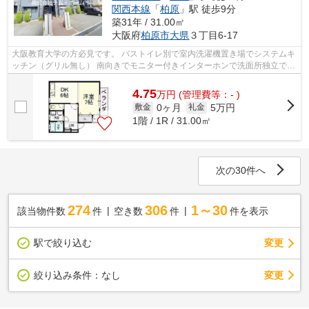
関西本線
「
柏原
」駅 徒歩9分
築31年 / 31.00㎡
大阪府
柏原市
大県
３丁目6-17
大阪教育大学の方必見です。 バストイレ別で室内洗濯機置き場でシステムキ
ッチン（グリル無し） 南向きでモニター付きインターホンで洗面所独立で洗
髪洗面化粧台 JR柏原駅も使えるから...
4.75
万
円
(管理費等：- )
0ヶ月
5万円
敷金
礼金
1階 / 1R / 31.00㎡
次の30件へ
274
306
1～30
該当物件数
件
空き数
件
件を表示
駅で絞り込む
変更
変更
絞り込み条件：
なし