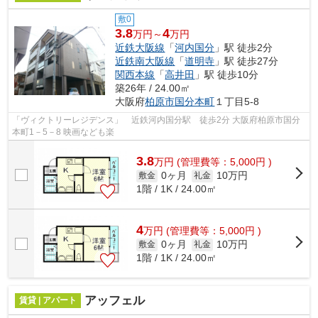
敷0
3.8
4
万円～
万円
近鉄大阪線
「
河内国分
」駅 徒歩2分
近鉄南大阪線
「
道明寺
」駅 徒歩27分
関西本線
「
高井田
」駅 徒歩10分
築26年 / 24.00㎡
大阪府
柏原市
国分本町
１丁目5-8
「ヴィクトリーレジデンス」 近鉄河内国分駅 徒歩2分 大阪府柏原市国分
本町1－5－8 映画なども楽
3.8
万
円
(管理費等：5,000円 )
0ヶ月
10万円
敷金
礼金
1階 / 1K / 24.00㎡
4
万
円
(管理費等：5,000円 )
0ヶ月
10万円
敷金
礼金
1階 / 1K / 24.00㎡
アッフェル
賃貸 | アパート