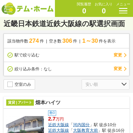
閲覧履歴
お気に入り
メニュー
0
0
近畿日本鉄道近鉄大阪線の駅選択画面
274
306
1～30
該当物件数
件
空き数
件
件を表示
駅で絞り込む
変更
変更
絞り込み条件：
なし
空室のみ
畑本ハイツ
賃貸 | アパート
敷0
2.7
万円
近鉄大阪線
「
河内国分
」駅 徒歩10分
近鉄大阪線
「
大阪教育大前
」駅 徒歩16分