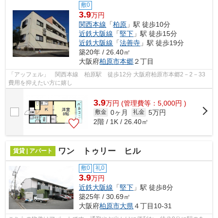
敷0
3.9
万円
関西本線
「
柏原
」駅 徒歩10分
近鉄大阪線
「
堅下
」駅 徒歩15分
近鉄大阪線
「
法善寺
」駅 徒歩19分
築20年 / 26.40㎡
大阪府
柏原市
本郷
２丁目
「アッフェル」 関西本線 柏原駅 徒歩12分 大阪府柏原市本郷2－2－33
費用を抑えたい方に嬉し
3.9
万
円
(管理費等：5,000円 )
0ヶ月
5万円
敷金
礼金
2階 / 1K / 26.40㎡
ワン トゥリー ヒル
賃貸 | アパート
敷0
礼0
3.9
万円
近鉄大阪線
「
堅下
」駅 徒歩8分
築25年 / 30.69㎡
大阪府
柏原市
大県
４丁目10-31