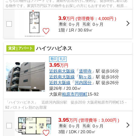
こちらの物件はアパートです。通勤やお出かけに便利な、徒歩8分に駅のあ
る物件です。家賃5万円以下の物件をお探しの方にもおすすめです。柏原市
近辺での物件情報：大好評のあの物件「...
3.9
万
円
(管理費等：4,000円 )
0ヶ月
0ヶ月
敷金
礼金
1階 / 1R / 30.69㎡
ハイツハピネス
賃貸 | アパート
敷0
礼0
3.95
万円
近鉄南大阪線
「
道明寺
」駅 徒歩16分
近鉄南大阪線
「
駒ヶ谷
」駅 徒歩16分
近鉄大阪線
「
河内国分
」駅 徒歩26分
築26年 / 20.00㎡
大阪府
柏原市
円明町
15-92
「ハイツハピネス」 近鉄河内国分駅 徒歩20分 大阪府柏原市円明町15－
92 バストイレ別のお部屋
3.95
万
円
(管理費等：3,000円 )
0ヶ月
0ヶ月
敷金
礼金
3階 / 1DK / 20.00㎡