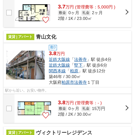
3.7
万
円
(管理費等：5,000円 )
0ヶ月
2ヶ月
敷金
礼金
2階 / 1K / 23.00㎡
青山文化
賃貸 | アパート
敷0
3.8
万円
近鉄大阪線
「
法善寺
」駅 徒歩4分
近鉄大阪線
「
堅下
」駅 徒歩6分
関西本線
「
柏原
」駅 徒歩12分
築46年 / 30.00㎡
大阪府
柏原市
法善寺
１丁目
駅から近い。お安い物件。
3.8
万
円
(管理費等：- )
0ヶ月
15万円
敷金
礼金
2階 / 2K / 30.00㎡
ヴィクトリーレジデンス
賃貸 | アパート