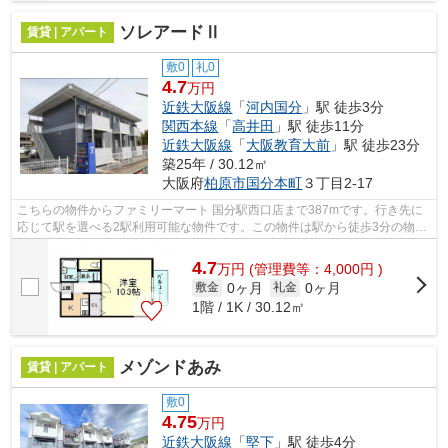
ソレアードⅡ
賃貸 | アパート
敷0
礼0
4.7
万円
近鉄大阪線
「
河内国分
」駅 徒歩3分
関西本線
「
高井田
」駅 徒歩11分
近鉄大阪線
「
大阪教育大前
」駅 徒歩23分
築25年 / 30.12㎡
大阪府
柏原市
国分本町
３丁目2-17
こちらの物件からファミリーマート 国分駅西口店まで387mです。行き先に
応じて駅を選べる2駅利用可能な物件です。この物件は駅から徒歩3分の物件
です。こちらの物件はアパートです。こ...
4.7
万
円
(管理費等：4,000円 )
0ヶ月
0ヶ月
敷金
礼金
1階 / 1K / 30.12㎡
メゾンドあみ
賃貸 | アパート
敷0
4.75
万円
近鉄大阪線
「
堅下
」駅 徒歩4分