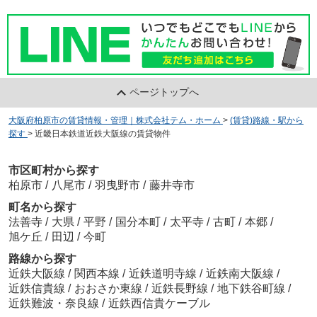
ページトップへ
大阪府柏原市の賃貸情報・管理｜株式会社テム・ホーム
>
(賃貸)路線・駅から
探す
>
近畿日本鉄道近鉄大阪線の賃貸物件
市区町村から探す
柏原市
/
八尾市
/
羽曳野市
/
藤井寺市
町名から探す
法善寺
/
大県
/
平野
/
国分本町
/
太平寺
/
古町
/
本郷
/
旭ケ丘
/
田辺
/
今町
路線から探す
近鉄大阪線
/
関西本線
/
近鉄道明寺線
/
近鉄南大阪線
/
近鉄信貴線
/
おおさか東線
/
近鉄長野線
/
地下鉄谷町線
/
近鉄難波・奈良線
/
近鉄西信貴ケーブル