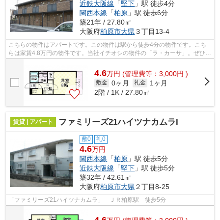
近鉄大阪線
「
堅下
」駅 徒歩4分
関西本線
「
柏原
」駅 徒歩6分
築21年 / 27.80㎡
大阪府
柏原市
大県
３丁目13-4
こちらの物件はアパートです。この物件は駅から徒歩4分の物件です。こち
らは家賃4.8万円の物件です。当社イチオシの物件の「ラ・カーサ」。ぜひ一
度ご覧ください。柏原市エリアで賃貸...
4.6
万
円
(管理費等：3,000円 )
0ヶ月
1ヶ月
敷金
礼金
2階 / 1K / 27.80㎡
ファミリーズ21ハイツナカムラI
賃貸 | アパート
敷0
礼0
4.6
万円
関西本線
「
柏原
」駅 徒歩5分
近鉄大阪線
「
堅下
」駅 徒歩5分
築32年 / 42.61㎡
大阪府
柏原市
大県
２丁目8-25
「ファミリーズ21ハイツナカムラ」 ＪＲ柏原駅 徒歩5分
4.6