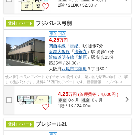
2階 / 2LDK / 52.30㎡
フジパレス弓削
賃貸 | アパート
敷0
礼0
4.25
万円
関西本線
「
志紀
」駅 徒歩7分
近鉄大阪線
「
法善寺
」駅 徒歩17分
近鉄道明寺線
「
柏原
」駅 徒歩23分
築25年 / 24.00㎡
大阪府
八尾市
弓削町
３丁目80-1
使い勝手の良いアパートでイチオシの物件です。魅力的な駅近の物件で、駅
まで徒歩7分です。賃料4.25万円のアパートです。新着情報：フジパレス弓
削の空室情報ならコチラ。丁寧かつ迅速...
4.25
万
円
(管理費等：4,000円 )
0ヶ月
0ヶ月
敷金
礼金
1階 / 1K / 24.00㎡
プレジール21
賃貸 | アパート
敷0