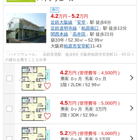
敷0
4.2
5.2
万円～
万円
近鉄大阪線
「
安堂
」駅 徒歩6分
近鉄道明寺線
「
柏原南口
」駅 徒歩12分
関西本線
「
高井田
」駅 徒歩21分
築33年 / 52.30㎡～52.99㎡
大阪府
柏原市
安堂町
11-43
「ハイツヴェール」 近鉄安堂駅 徒歩9分 大阪府柏原市安堂町11－43 日々
の疲れを癒すことも出来
4.2
万
円
(管理費等：4,500円 )
0ヶ月
0ヶ月
敷金
礼金
1階 / 2LDK / 52.99㎡
4.5
万
円
(管理費等：5,000円 )
0ヶ月
3万円
敷金
礼金
2階 / 3DK / 52.99㎡
5.2
万
円
(管理費等：5,000円 )
0ヶ月
5.3万円
敷金
礼金