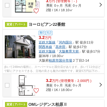
3
万
円
(管理費等：- )
0ヶ月
0ヶ月
敷金
礼金
2階 / 1K / 18.10㎡
ヨーロピアン22番館
賃貸 | アパート
敷0
礼0
3.2
万円
近鉄大阪線
「
河内国分
」駅 徒歩11分
関西本線
「
高井田
」駅 徒歩17分
近鉄大阪線
「
大阪教育大前
」駅 徒歩17分
築36年 / 18.00㎡
大阪府
柏原市
国分市場
２丁目2-14
歩いて248mの場所に、スーパーマルヒ国分店があります。歩いて11分ほど
で駅にアクセスできる、立地の良さも魅力の物件です。家賃5万円以下の物
件をお探しの方にもおすすめです。気にな...
3.2
万
円
(管理費等：2,000円 )
0ヶ月
0ヶ月
敷金
礼金
2階 / 1K / 18.00㎡
OMレジデンス柏原Ⅱ
賃貸 | アパート