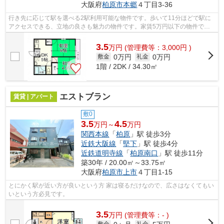
大阪府
柏原市
本郷
４丁目3-36
行き先に応じて駅を選べる2駅利用可能な物件です。歩いて11分ほどで駅に
アクセスできる、立地の良さも魅力の物件です。家賃5万円以下の物件で
す。シティハイムマシタの詳しい情報。柏...
3.5
万
円
(管理費等：3,000円 )
0万円
0万円
敷金
礼金
1階 / 2DK / 34.30㎡
エストブラン
賃貸 | アパート
敷0
3.5
4.5
万円～
万円
関西本線
「
柏原
」駅 徒歩3分
近鉄大阪線
「
堅下
」駅 徒歩4分
近鉄道明寺線
「
柏原南口
」駅 徒歩11分
築30年 / 20.00㎡～33.75㎡
大阪府
柏原市
上市
４丁目1-15
とにかく駅が近い方が良いという方 家は寝るだけなので、広さはなくてもい
いという方必見です。
3.5
万
円
(管理費等：- )