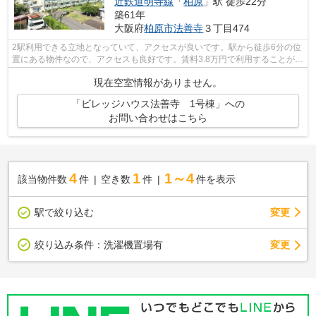
近鉄道明寺線
「
柏原
」駅 徒歩22分
築61年
大阪府
柏原市
法善寺
３丁目474
2駅利用できる立地となっていて、アクセスが良いです。駅から徒歩6分の位
置にある物件なので、アクセスも良好です。賃料3.8万円で利用することがで
きる物件です。こだわりポイント満載...
現在空室情報がありません。
「ビレッジハウス法善寺 1号棟」への
お問い合わせはこちら
4
1
1～4
該当物件数
件
空き数
件
件を表示
駅で絞り込む
変更
変更
絞り込み条件：
洗濯機置場有