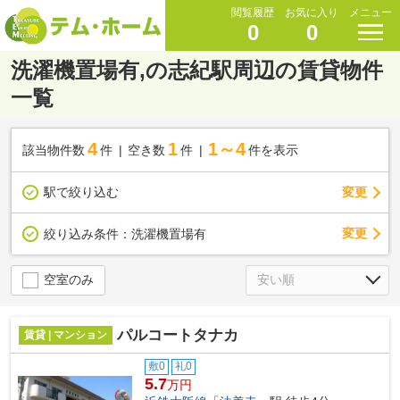
閲覧履歴
お気に入り
メニュー
0
0
洗濯機置場有,の志紀駅周辺の賃貸物件
一覧
4
1
1～4
該当物件数
件
空き数
件
件を表示
駅で絞り込む
変更
変更
絞り込み条件：
洗濯機置場有
空室のみ
パルコートタナカ
賃貸 | マンション
敷0
礼0
5.7
万円