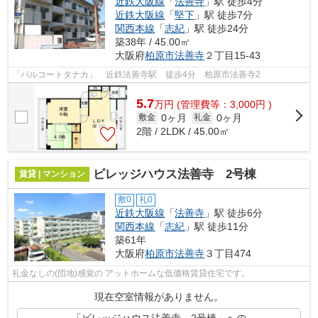
近鉄大阪線
「
法善寺
」駅 徒歩4分
近鉄大阪線
「
堅下
」駅 徒歩7分
関西本線
「
志紀
」駅 徒歩24分
築38年 / 45.00㎡
大阪府
柏原市
法善寺
２丁目15-43
「パルコートタナカ」 近鉄法善寺駅 徒歩4分 柏原市法善寺2
5.7
万
円
(管理費等：3,000円 )
0ヶ月
0ヶ月
敷金
礼金
2階 / 2LDK / 45.00㎡
ビレッジハウス法善寺 2号棟
賃貸 | マンション
敷0
礼0
近鉄大阪線
「
法善寺
」駅 徒歩6分
関西本線
「
志紀
」駅 徒歩11分
築61年
大阪府
柏原市
法善寺
３丁目474
礼金なしの(団地)感覚の アットホームな低価格賃貸住宅です。
現在空室情報がありません。
「ビレッジハウス法善寺 2号棟」への