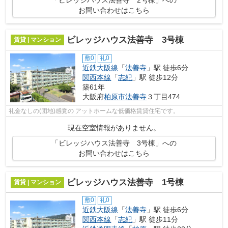
お問い合わせはこちら
ビレッジハウス法善寺 3号棟
賃貸 | マンション
敷0
礼0
近鉄大阪線
「
法善寺
」駅 徒歩6分
関西本線
「
志紀
」駅 徒歩12分
築61年
大阪府
柏原市
法善寺
３丁目474
礼金なしの(団地)感覚の アットホームな低価格賃貸住宅です。
現在空室情報がありません。
「ビレッジハウス法善寺 3号棟」への
お問い合わせはこちら
ビレッジハウス法善寺 1号棟
賃貸 | マンション
敷0
礼0
近鉄大阪線
「
法善寺
」駅 徒歩6分
関西本線
「
志紀
」駅 徒歩11分