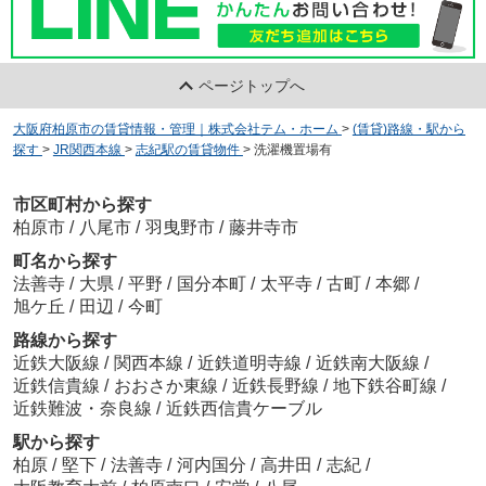
ページトップへ
大阪府柏原市の賃貸情報・管理｜株式会社テム・ホーム
>
(賃貸)路線・駅から
探す
>
JR関西本線
>
志紀駅の賃貸物件
>
洗濯機置場有
市区町村から探す
柏原市
/
八尾市
/
羽曳野市
/
藤井寺市
町名から探す
法善寺
/
大県
/
平野
/
国分本町
/
太平寺
/
古町
/
本郷
/
旭ケ丘
/
田辺
/
今町
路線から探す
近鉄大阪線
/
関西本線
/
近鉄道明寺線
/
近鉄南大阪線
/
近鉄信貴線
/
おおさか東線
/
近鉄長野線
/
地下鉄谷町線
/
近鉄難波・奈良線
/
近鉄西信貴ケーブル
駅から探す
柏原
/
堅下
/
法善寺
/
河内国分
/
高井田
/
志紀
/