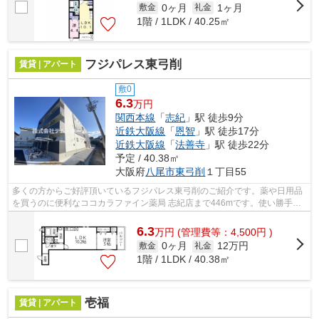
0ヶ月
1ヶ月
敷金
礼金
1階 / 1LDK / 40.25㎡
フジパレス東弓削
賃貸 | アパート
敷0
6.3
万円
関西本線
「
志紀
」駅 徒歩9分
近鉄大阪線
「
恩智
」駅 徒歩17分
近鉄大阪線
「
法善寺
」駅 徒歩22分
予定 / 40.38㎡
大阪府
八尾市
東弓削
１丁目55
多くの方からご好評頂いているフジパレス東弓削のご紹介です。薬や日用品
を買うのに便利なココカラファイン薬局 志紀店まで446mです。使い勝手の
良いアパートでイチオシの物件です。ニ...
6.3
万
円
(管理費等：4,500円 )
0ヶ月
12万円
敷金
礼金
1階 / 1LDK / 40.38㎡
壱福
賃貸 | アパート