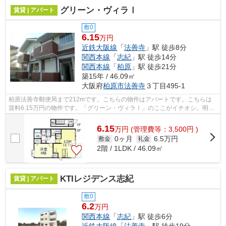
グリーン・ヴィラⅠ
賃貸 | アパート
敷0
6.15
万円
近鉄大阪線
「
法善寺
」駅 徒歩8分
関西本線
「
志紀
」駅 徒歩14分
関西本線
「
柏原
」駅 徒歩21分
築15年 / 46.09㎡
大阪府
柏原市
法善寺
３丁目495-1
柏原法善寺郵便局まで212mです。こちらの物件はアパートです。こちらは
賃料6.15万円の物件です。「グリーン・ヴィラⅠ」のここがイチオシ。明る
いスタッフ、明るい店内。テム・ホームは...
6.15
万
円
(管理費等：3,500円 )
0ヶ月
6.5万円
敷金
礼金
2階 / 1LDK / 46.09㎡
KTIレジデンス志紀
賃貸 | アパート
敷0
6.2
万円
関西本線
「
志紀
」駅 徒歩6分