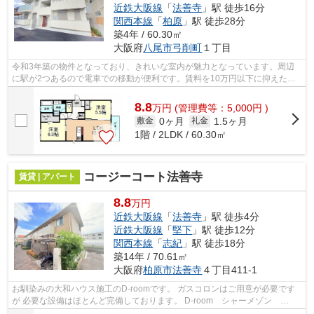
近鉄大阪線
「
法善寺
」駅 徒歩16分
関西本線
「
柏原
」駅 徒歩28分
築4年 / 60.30㎡
大阪府
八尾市
弓削町
１丁目
令和3年築の物件となっており、きれいな室内が魅力となっています。周辺
に駅が2つあるので電車での移動が便利です。賃料を10万円以下に抑えたい
方におすすめです。気になるイチオシ物...
8.8
万
円
(管理費等：5,000円 )
0ヶ月
1.5ヶ月
敷金
礼金
1階 / 2LDK / 60.30㎡
コージーコート法善寺
賃貸 | アパート
8.8
万円
近鉄大阪線
「
法善寺
」駅 徒歩4分
近鉄大阪線
「
堅下
」駅 徒歩12分
関西本線
「
志紀
」駅 徒歩18分
築14年 / 70.61㎡
大阪府
柏原市
法善寺
４丁目411-1
お馴染みの大和ハウス施工のD-roomです。 ガスコロンはご用意が必要です
が 必要な設備はほとんど完備しております。 D-room シャーメゾン
DKSELECT ヘーベルメゾンなど 大手ハウス...