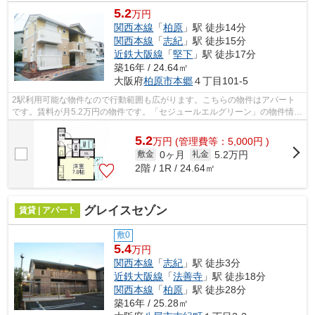
5.2
万円
関西本線
「
柏原
」駅 徒歩14分
関西本線
「
志紀
」駅 徒歩15分
近鉄大阪線
「
堅下
」駅 徒歩17分
築16年 / 24.64㎡
大阪府
柏原市
本郷
４丁目101-5
2駅利用可能な物件なので行動範囲も広がります。こちらの物件はアパート
です。賃料が月5.2万円の物件です。「セジュールエルグリーン」の物件情報
をお探しならお気軽にお問い合わせ下...
5.2
万
円
(管理費等：5,000円 )
0ヶ月
5.2万円
敷金
礼金
2階 / 1R / 24.64㎡
グレイスセゾン
賃貸 | アパート
敷0
5.4
万円
関西本線
「
志紀
」駅 徒歩3分
近鉄大阪線
「
法善寺
」駅 徒歩18分
関西本線
「
柏原
」駅 徒歩28分
築16年 / 25.28㎡