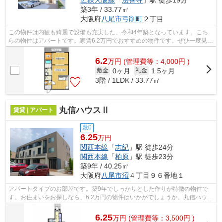
近鉄大阪線
「
法善寺
」駅 徒歩19分
築3年 / 33.77㎡
大阪府
八尾市
弓削町
２丁目
この物件は内観も綺麗で設備も充実した、令和4年築となっています。こち
らの物件はアパートです。家賃6.2万円でおすすめの物件です。ぜひ一度見て
いただきたい、「KTIレジデンス志紀」...
6.2
万
円
(管理費等：4,000円 )
0ヶ月
1.5ヶ月
敷金
礼金
3階 / 1LDK / 33.77㎡
丸信ハウスⅡ
賃貸 | アパート
敷0
6.25
万円
関西本線
「
志紀
」駅 徒歩24分
関西本線
「
柏原
」駅 徒歩23分
築9年 / 40.25㎡
大阪府
八尾市
沼
４丁目９６番地１
アパートタイプのお部屋です。築9年でしっかりとした作りが特徴の物件で
す。お住まいをお探しなら、6.2万円の物件はいかがでしょうか。丸信ハウス
Ⅱ：志紀駅にも近くて便利。テム・ホー...
6.25
万
円
(管理費等：3,500円 )