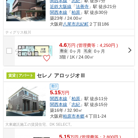
関西本線
「
志紀
」駅 徒歩7分
近鉄大阪線
「
法善寺
」駅 徒歩21分
関西本線
「
柏原
」駅 徒歩30分
築23年 / 24.00㎡
大阪府
八尾市
志紀町
２丁目186
ティグリス枝川
4.6
万
円
(管理費等：4,250円 )
0ヶ月
0ヶ月
敷金
礼金
3階 / 1K / 24.00㎡
セレノ アロッジオⅢ
賃貸 | アパート
敷0
5.15
万円
関西本線
「
柏原
」駅 徒歩11分
関西本線
「
志紀
」駅 徒歩15分
築16年 / 32.90㎡
大阪府
柏原市
本郷
４丁目1-24
大東建託施工の賃貸住宅、DK SELECT。
5.15
万
円
(管理費等：2,800円 )