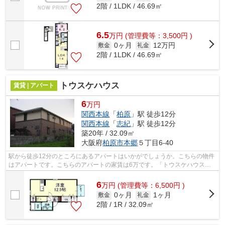
2階 / 1LDK / 46.69㎡
6.5
万
円
(管理費等：3,500円 )
0ヶ月
12万円
敷金
礼金
2階 / 1LDK / 46.69㎡
トウスケハウス
賃貸 | アパート
6
万円
関西本線
「
柏原
」駅 徒歩12分
関西本線
「
志紀
」駅 徒歩12分
築20年 / 32.09㎡
大阪府
柏原市
本郷
５丁目6-40
駅から徒歩12分のところにあるアパートはいかがでしょうか。こちらの物件
はアパートです。こちらのアパートの家賃は6万です。「トウスケハウス」
のここがイチオシ。テム・ホームは、あ...
6
万
円
(管理費等：6,500円 )
0ヶ月
1ヶ月
敷金
礼金
2階 / 1R / 32.09㎡