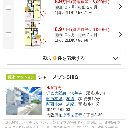
8.9
万
円
(管理費等：6,000円 )
0ヶ月
2ヶ月
敷金
礼金
1階 / 2LDK / 56.71㎡
8.9
万
円
(管理費等：6,000円 )
0ヶ月
2ヶ月
敷金
礼金
1階 / 2LDK / 56.68㎡
6
残り
件を表示する
シャーメゾンSHIGI
賃貸 | マンション
9.5
万円
近鉄大阪線
「
法善寺
」駅 徒歩3分
関西本線
「
柏原
」駅 徒歩17分
関西本線
「
志紀
」駅 徒歩17分
築4年 / 63.03㎡
大阪府
柏原市
法善寺
３丁目8-30
防犯対策もバッチリなマンションタイプの物件です。周辺には、徒歩5分で
利用できる駅があります。最上階の物件です。充実の設備と綺麗な室内を兼