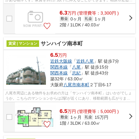
がある物件です。家賃を10万円以下に抑えることができます。柏原市近辺で
の物件情報：大好評のあの物件「カーサ...
6.3
万
円
(管理費等：3,300円 )
0ヶ月
1ヶ月
敷金
礼金
2階 / 1LDK / 40.03㎡
サンハイツ南本町
賃貸 | マンション
6.5
万円
近鉄大阪線
「
近鉄八尾
」駅 徒歩7分
関西本線
「
八尾
」駅 徒歩15分
関西本線
「
志紀
」駅 徒歩43分
築32年 / 63.00㎡
大阪府
八尾市
南本町
２丁目6-17
八尾市周辺にある物件をお求めの方は「サンハイツ南本町」はいかがでしょ
うか。こちらのマンションからは2駅が近くにあり、移動範囲も広がりま
す。こちらの物件はマンションです。利便...
6.5
万
円
(管理費等：5,000円 )
1ヶ月
15万円
敷金
礼金
1階 / 3LDK / 63.00㎡