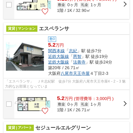
0ヶ月
1ヶ月
敷金
礼金
1階 / 1K / 32.90㎡
エスペランサ
賃貸 | マンション
敷0
5.2
万円
関西本線
「
志紀
」駅 徒歩7分
近鉄大阪線
「
恩智
」駅 徒歩19分
近鉄大阪線
「
法善寺
」駅 徒歩24分
築20年 / 26.71㎡
大阪府
八尾市
天王寺屋
４丁目2-3
「エスペランサ」 ＪＲ志紀駅 徒歩7分 大阪府八尾市天王寺屋4－2－3 魅
力的なお部屋となっていま
5.2
万
円
(管理費等：3,000円 )
0ヶ月
1ヶ月
敷金
礼金
1階 / 1K / 26.71㎡
セジュールエルグリーン
賃貸 | アパート