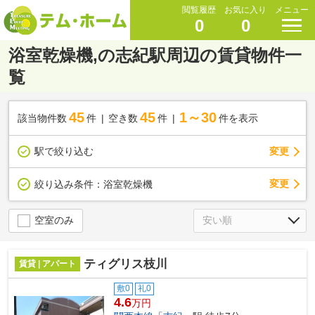
閲覧履歴
お気に入り
メニュー
0
0
浴室乾燥機,の志紀駅周辺の賃貸物件一
覧
45
45
1～30
該当物件数
件
空き数
件
件を表示
駅で絞り込む
変更
変更
絞り込み条件：
浴室乾燥機
空室のみ
ティグリス枝川
賃貸 | アパート
敷0
礼0
4.6
万円