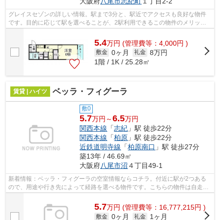
大阪府
八尾市
志紀町
１丁目2-2
グレイスセゾンの詳しい情報。駅まで3分と、駅近でアクセスも良好な物件
です。目的に応じて駅を選べることが、2駅利用できるこの物件のメリット
です。こちらの物件はアパートです。八...
5.4
万
円
(管理費等：4,000円 )
0ヶ月
8万円
敷金
礼金
1階 / 1K / 25.28㎡
ベッラ・フィグーラ
賃貸 | ハイツ
敷0
5.7
6.5
万円～
万円
関西本線
「
志紀
」駅 徒歩22分
関西本線
「
柏原
」駅 徒歩22分
近鉄道明寺線
「
柏原南口
」駅 徒歩27分
築13年 / 46.69㎡
大阪府
八尾市
沼
４丁目49-1
新着情報：ベッラ・フィグーラの空室情報ならコチラ。付近に駅が2つある
ので、用途や行き先によって経路を選べる物件です。こちらの物件は自走式
駐車場がご利用いただけます。周辺環境...
5.7
万
円
(管理費等：16,777,215円 )
0ヶ月
1ヶ月
敷金
礼金