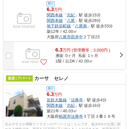
敷0
6.3
万円
関西本線
「
志紀
」駅 徒歩15分
関西本線
「
八尾
」駅 徒歩28分
地下鉄谷町線
「
八尾南
」駅 徒歩33分
築12年 / 42.00㎡
大阪府
八尾市
田井中
２丁目23
6.3
万
円
(管理費等：3,000円 )
0ヶ月
1ヶ月
敷金
礼金
1階 / 1LDK / 42.00㎡
カーサ セレノ
賃貸 | アパート
敷0
6.3
万円
近鉄大阪線
「
法善寺
」駅 徒歩4分
関西本線
「
志紀
」駅 徒歩16分
築21年 / 40.03㎡
大阪府
柏原市
法善寺
３丁目３番１６号
住みやすさが満載でイチオシのアパートはこちらです。徒歩4分の位置に駅