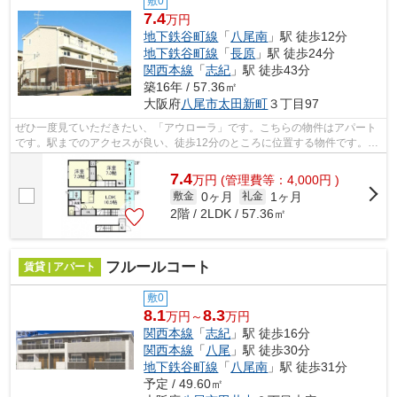
敷0
7.4
万円
地下鉄谷町線
「
八尾南
」駅 徒歩12分
地下鉄谷町線
「
長原
」駅 徒歩24分
関西本線
「
志紀
」駅 徒歩43分
築16年 / 57.36㎡
大阪府
八尾市
太田新町
３丁目97
ぜひ一度見ていただきたい、「アウローラ」です。こちらの物件はアパート
です。駅までのアクセスが良い、徒歩12分のところに位置する物件です。賃
貸物件を探すなら、地域に密着した当...
7.4
万
円
(管理費等：4,000円 )
0ヶ月
1ヶ月
敷金
礼金
2階 / 2LDK / 57.36㎡
フルールコート
賃貸 | アパート
敷0
8.1
8.3
万円～
万円
関西本線
「
志紀
」駅 徒歩16分
関西本線
「
八尾
」駅 徒歩30分
地下鉄谷町線
「
八尾南
」駅 徒歩31分
予定 / 49.60㎡