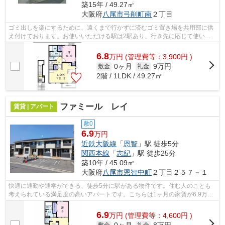
築15年 / 49.27㎡
大阪府
八尾市
弓削町南
２丁目
ゴミ出しを楽にするために、遠くまで行かずに済むゴミ置き場を共用部に供
え付けております。お使いいただける駅は2駅あり、行き先に応じて使い分
けができます。こちらは賃料6.8万円の...
6.8
万
円
(管理費等：3,900円 )
0ヶ月
9万円
敷金
礼金
2階 / 1LDK / 49.27㎡
ファミール レイ
賃貸 | アパート
敷0
6.9
万円
近鉄大阪線
「
恩智
」駅 徒歩5分
関西本線
「
志紀
」駅 徒歩25分
築10年 / 45.09㎡
大阪府
八尾市
恩智中町
２丁目２５７－１
快適に通勤や通学ができる、徒歩5分に駅がある物件です。住む人のことも
考えられている満足度の高いアパートです。こちらは1ヶ月の家賃が6.9万円
のお部屋です。恩智駅周辺への引っ越し...
6.9
万
円
(管理費等：4,600円 )
敷金
礼金