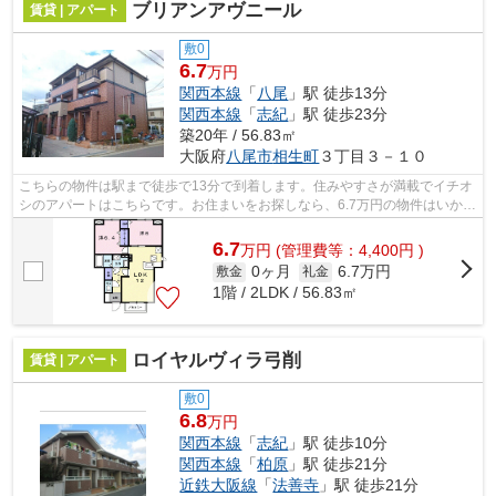
ブリアンアヴニール
賃貸 | アパート
敷0
6.7
万円
関西本線
「
八尾
」駅 徒歩13分
関西本線
「
志紀
」駅 徒歩23分
築20年 / 56.83㎡
大阪府
八尾市
相生町
３丁目３－１０
こちらの物件は駅まで徒歩で13分で到着します。住みやすさが満載でイチオ
シのアパートはこちらです。お住まいをお探しなら、6.7万円の物件はいかが
でしょうか。こだわりで選びたい方に...
6.7
万
円
(管理費等：4,400円 )
0ヶ月
6.7万円
敷金
礼金
1階 / 2LDK / 56.83㎡
ロイヤルヴィラ弓削
賃貸 | アパート
敷0
6.8
万円
関西本線
「
志紀
」駅 徒歩10分
関西本線
「
柏原
」駅 徒歩21分
近鉄大阪線
「
法善寺
」駅 徒歩21分