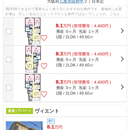
大阪府
八尾市
田井中
２丁目未定
2駅利用できるので電車をよく使う方におすすめな物件です。敷地内ごみ置
き場は、忙しいあなたにとってマストな条件ではないでしょうか。こちらの
物件はアパートです。当社スタッフが地...
8.1
万
円
(管理費等：4,400円 )
0ヶ月
1ヶ月
敷金
礼金
1階 / 2LDK / 49.60㎡
8.3
万
円
(管理費等：4,400円 )
0ヶ月
1ヶ月
敷金
礼金
1階 / 2LDK / 49.60㎡
8.3
万
円
(管理費等：4,400円 )
0ヶ月
1ヶ月
敷金
礼金
1階 / 2LDK / 49.60㎡
ヴィエント
賃貸 | アパート
敷0
8.1
万円