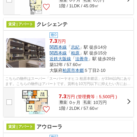
0ヶ月
8万円
1階 / 1LDK / 45.09㎡
クレシェンテ
賃貸 | アパート
敷0
7.3
万円
関西本線
「
志紀
」駅 徒歩14分
関西本線
「
柏原
」駅 徒歩15分
近鉄大阪線
「
法善寺
」駅 徒歩20分
築12年 / 57.60㎡
大阪府
柏原市
本郷
５丁目2-10
こちらの物件はスーパー「スーパーヤオヒコ 柏原本郷店」が33m以内にあり
ます。こちらの物件はアパートです。賃料を10万円以下に抑えたい方におす
すめです。「クレシェンテ」のここが...
7.3
万
円
(管理費等：5,500円 )
0ヶ月
10万円
敷金
礼金
1階 / 2LDK / 57.60㎡
アウローラ
賃貸 | アパート