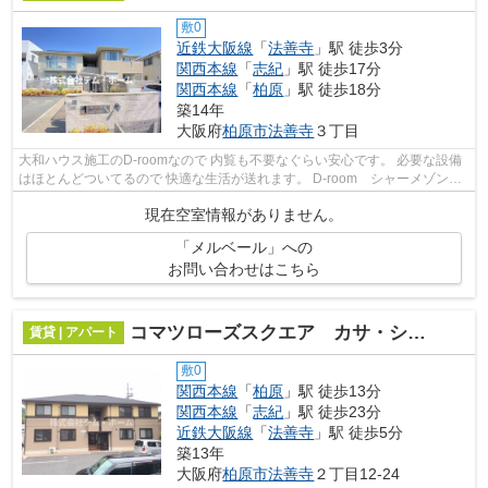
敷0
近鉄大阪線
「
法善寺
」駅 徒歩3分
関西本線
「
志紀
」駅 徒歩17分
関西本線
「
柏原
」駅 徒歩18分
築14年
大阪府
柏原市
法善寺
３丁目
大和ハウス施工のD-roomなので 内覧も不要なぐらい安心です。 必要な設備
はほとんどついてるので 快適な生活が送れます。 D-room シャーメゾン
ヘーベルメゾン DKSELECT でお部屋探...
現在空室情報がありません。
「メルベール」への
お問い合わせはこちら
コマツローズスクエア カサ・ショコラ
賃貸 | アパート
敷0
関西本線
「
柏原
」駅 徒歩13分
関西本線
「
志紀
」駅 徒歩23分
近鉄大阪線
「
法善寺
」駅 徒歩5分
築13年
大阪府
柏原市
法善寺
２丁目12-24