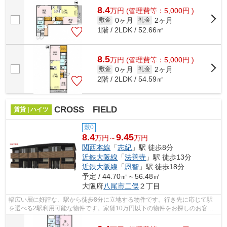
8.4
万
円
(管理費等：5,000円 )
0ヶ月
2ヶ月
敷金
礼金
1階 / 2LDK / 52.66㎡
8.5
万
円
(管理費等：5,000円 )
0ヶ月
2ヶ月
敷金
礼金
2階 / 2LDK / 54.59㎡
CROSS FIELD
賃貸 | ハイツ
敷0
8.4
9.45
万円～
万円
関西本線
「
志紀
」駅 徒歩8分
近鉄大阪線
「
法善寺
」駅 徒歩13分
近鉄大阪線
「
恩智
」駅 徒歩18分
予定 / 44.70㎡～56.48㎡
大阪府
八尾市
二俣
２丁目
幅広い層に好評な、駅から徒歩8分に立地する物件です。行き先に応じて駅
を選べる2駅利用可能な物件です。家賃10万円以下の物件をお探しのお客様
におすすめです。「CROSS FIELD」の物...