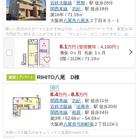
近鉄大阪線
「
恩智
」駅 徒歩18分
関西本線
「
志紀
」駅 徒歩18分
築16年 / 71.19㎡
大阪府
八尾市
八尾木
２丁目８３－１
新しい生活のスタートにおすすめなのが、こちらのアパートです。家賃を10
万円以下に抑えることができます。「ヴィエント」のここがイチオシ。お探
しの賃貸物件がテム・ホームで取り扱...
8.1
万
円
(管理費等：4,100円 )
0ヶ月
1ヶ月
敷金
礼金
2階 / 2LDK / 71.19㎡
RIHITO八尾 D棟
賃貸 | アパート
敷0
8.4
8.5
万円～
万円
関西本線
「
志紀
」駅 徒歩11分
近鉄大阪線
「
法善寺
」駅 徒歩20分
関西本線
「
柏原
」駅 徒歩24分
築3年 / 52.66㎡～54.59㎡
大阪府
八尾市
弓削町南
２丁目124-1
大和ハウス施工のセキュリィティ賃貸D-roomです。