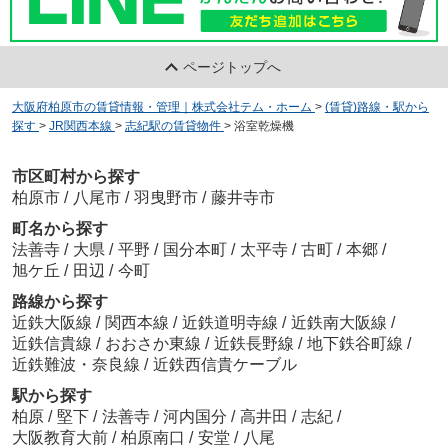
ページトップへ
大阪府柏原市の賃貸情報・管理｜株式会社テム・ホーム
>
(賃貸)路線・駅から
探す
>
JR関西本線
>
志紀駅の賃貸物件
>
浴室乾燥機
市区町村から探す
柏原市
/
八尾市
/
羽曳野市
/
藤井寺市
町名から探す
法善寺
/
大県
/
平野
/
国分本町
/
太平寺
/
古町
/
本郷
/
旭ケ丘
/
田辺
/
今町
路線から探す
近鉄大阪線
/
関西本線
/
近鉄道明寺線
/
近鉄南大阪線
/
近鉄信貴線
/
おおさか東線
/
近鉄長野線
/
地下鉄谷町線
/
近鉄難波・奈良線
/
近鉄西信貴ケーブル
駅から探す
柏原
/
堅下
/
法善寺
/
河内国分
/
高井田
/
志紀
/
大阪教育大前
/
柏原南口
/
安堂
/
八尾