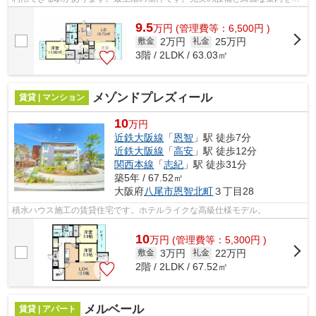
ね備えた、令和4年築の物件です。でき...
9.5
万
円
(管理費等：6,500円 )
2万円
25万円
敷金
礼金
3階 / 2LDK / 63.03㎡
メゾンドプレズィール
賃貸 | マンション
10
万円
近鉄大阪線
「
恩智
」駅 徒歩7分
近鉄大阪線
「
高安
」駅 徒歩12分
関西本線
「
志紀
」駅 徒歩31分
築5年 / 67.52㎡
大阪府
八尾市
恩智北町
３丁目28
積水ハウス施工の賃貸住宅です。ホテルライクな高級仕様モデル。
10
万
円
(管理費等：5,300円 )
3万円
22万円
敷金
礼金
2階 / 2LDK / 67.52㎡
メルベール
賃貸 | アパート