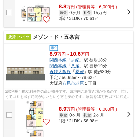
8.8
万
円
(管理費等：6,000円 )
0ヶ月
15万円
敷金
礼金
2階 / 3LDK / 70.61㎡
メゾン・ド・五条宮
賃貸 | ハイツ
敷0
8.9
10.6
万円～
万円
関西本線
「
志紀
」駅 徒歩18分
関西本線
「
八尾
」駅 徒歩19分
近鉄大阪線
「
恩智
」駅 徒歩30分
予定 / 56.68㎡～78.62㎡
大阪府
八尾市
老原
１丁目
2駅利用可能な利便性の高い物件です。敷地内ごみ置き場があるので、忙し
くてゴミを出す時間がないという方も安心です。家賃を10万円以下に抑える
ことができます。気になるイチオシ物件...
8.9
万
円
(管理費等：6,000円 )
0ヶ月
2ヶ月
敷金
礼金
1階 / 2LDK / 56.98㎡