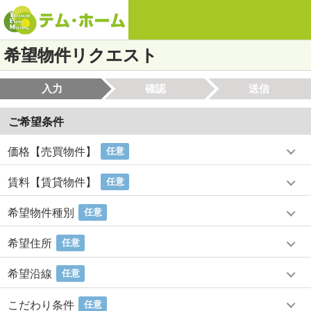
希望物件リクエスト
入力
確認
送信
ご希望条件
価格【売買物件】
任意
賃料【賃貸物件】
任意
希望物件種別
任意
希望住所
任意
希望沿線
任意
こだわり条件
任意