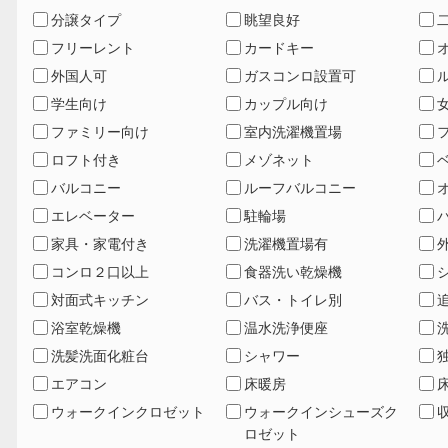
分譲タイプ
眺望良好
フリーレント
カードキー
外国人可
ガスコンロ設置可
学生向け
カップル向け
ファミリー向け
室内洗濯機置場
ロフト付き
メゾネット
バルコニー
ルーフバルコニー
エレベーター
駐輪場
家具・家電付き
洗濯機置場有
コンロ２口以上
食器洗い乾燥機
対面式キッチン
バス・トイレ別
浴室乾燥機
温水洗浄便座
洗髪洗面化粧台
シャワー
エアコン
床暖房
ウォークインクロゼット
ウォークインシューズク
ロゼット