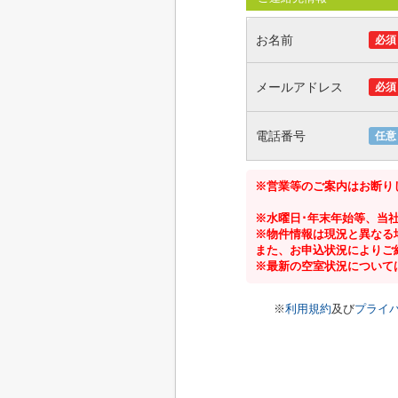
お名前
必須
メールアドレス
必須
電話番号
任意
※営業等のご案内はお断り
※水曜日･年末年始等、当
※物件情報は現況と異なる
また、お申込状況によりご
※最新の空室状況について
※
利用規約
及び
プライ