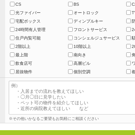
CS
BS
C
光ファイバー
オートロック
宅配ボックス
ディンプルキー
24時間有人管理
フロントサービス
住戸内覧可能
コンシェルジュサービス
2階以上
10階以上
最上階
南向き
飲食店可
高層ビル
居抜物件
個別空調
※その他いかなるご要望もお気軽にご相談ください