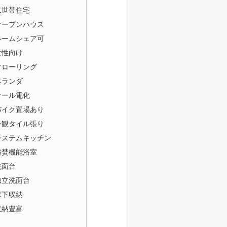
二世帯住宅
オープンハウス
ルームシェア可
女性向け
フローリング
ベランダ
オール電化
バイク置場あり
外観タイル張り
システムキッチン
追焚機能浴室
洗面台
独立洗面台
床下収納
収納豊富