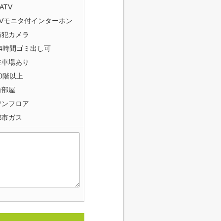
ATV
TVモニタ付インターホン
防犯カメラ
24時間ゴミ出し可
駐車場あり
20階以上
角部屋
ワンフロア
都市ガス