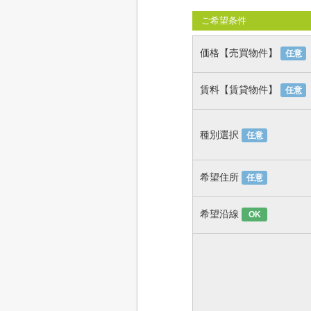
ご希望条件
価格【売買物件】
任意
賃料【賃貸物件】
任意
種別選択
任意
希望住所
任意
希望沿線
OK