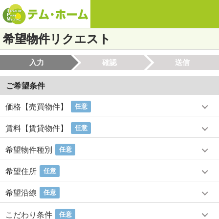
希望物件リクエスト
入力
確認
送信
ご希望条件
価格【売買物件】
任意
賃料【賃貸物件】
任意
希望物件種別
任意
希望住所
任意
希望沿線
任意
こだわり条件
任意