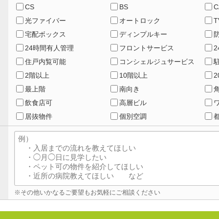
CS
BS
C
光ファイバー
オートロック
宅配ボックス
ディンプルキー
24時間有人管理
フロントサービス
住戸内覧可能
コンシェルジュサービス
2階以上
10階以上
最上階
南向き
飲食店可
高層ビル
居抜物件
個別空調
※その他いかなるご要望もお気軽にご相談ください