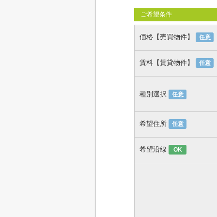
ご希望条件
価格【売買物件】
任意
賃料【賃貸物件】
任意
種別選択
任意
希望住所
任意
希望沿線
OK