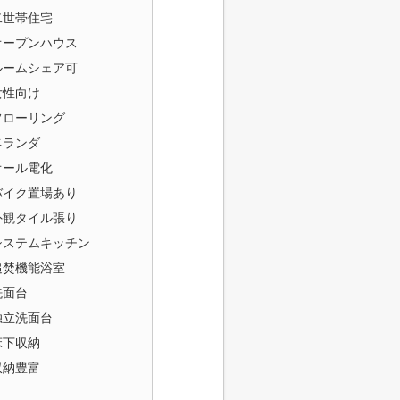
二世帯住宅
オープンハウス
ルームシェア可
女性向け
フローリング
ベランダ
オール電化
バイク置場あり
外観タイル張り
システムキッチン
追焚機能浴室
洗面台
独立洗面台
床下収納
収納豊富