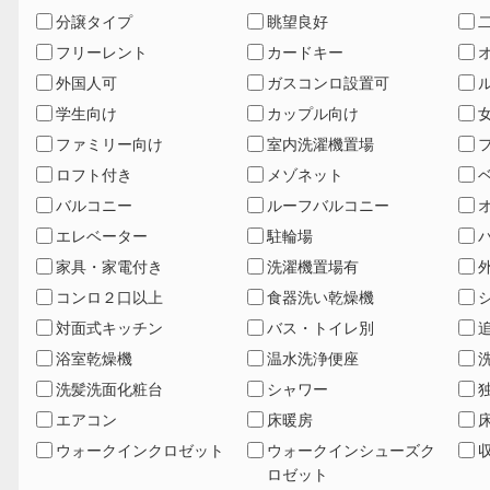
分譲タイプ
眺望良好
フリーレント
カードキー
外国人可
ガスコンロ設置可
学生向け
カップル向け
ファミリー向け
室内洗濯機置場
ロフト付き
メゾネット
バルコニー
ルーフバルコニー
エレベーター
駐輪場
家具・家電付き
洗濯機置場有
コンロ２口以上
食器洗い乾燥機
対面式キッチン
バス・トイレ別
浴室乾燥機
温水洗浄便座
洗髪洗面化粧台
シャワー
エアコン
床暖房
ウォークインクロゼット
ウォークインシューズク
ロゼット