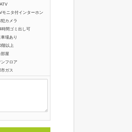
ATV
TVモニタ付インターホン
防犯カメラ
24時間ゴミ出し可
駐車場あり
20階以上
角部屋
ワンフロア
都市ガス