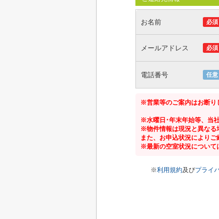
お名前
必須
メールアドレス
必須
電話番号
任意
※営業等のご案内はお断り
※水曜日･年末年始等、当
※物件情報は現況と異なる
また、お申込状況によりご
※最新の空室状況について
※
利用規約
及び
プライ