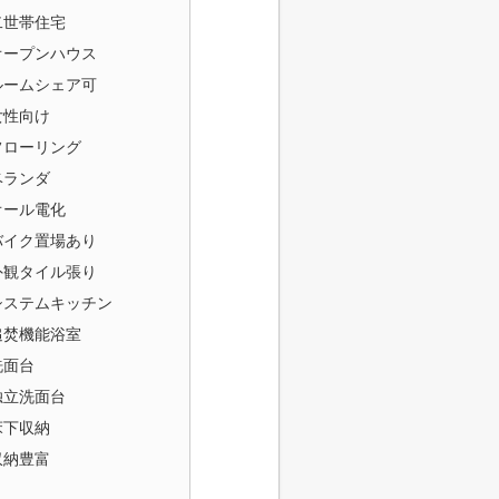
二世帯住宅
オープンハウス
ルームシェア可
女性向け
フローリング
ベランダ
オール電化
バイク置場あり
外観タイル張り
システムキッチン
追焚機能浴室
洗面台
独立洗面台
床下収納
収納豊富