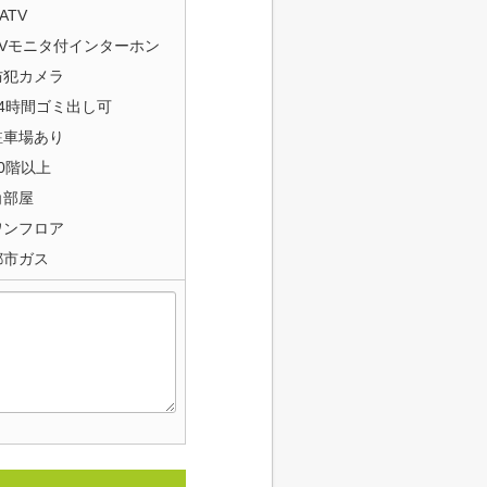
ATV
TVモニタ付インターホン
防犯カメラ
24時間ゴミ出し可
駐車場あり
20階以上
角部屋
ワンフロア
都市ガス