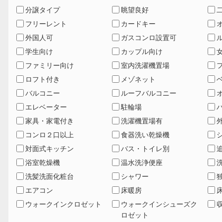
分譲タイプ
眺望良好
フリーレント
カードキー
外国人可
ガスコンロ設置可
学生向け
カップル向け
ファミリー向け
室内洗濯機置場
ロフト付き
メゾネット
バルコニー
ルーフバルコニー
エレベーター
駐輪場
家具・家電付き
洗濯機置場有
コンロ２口以上
食器洗い乾燥機
対面式キッチン
バス・トイレ別
浴室乾燥機
温水洗浄便座
洗髪洗面化粧台
シャワー
エアコン
床暖房
ウォークインクロゼット
ウォークインシューズク
ロゼット