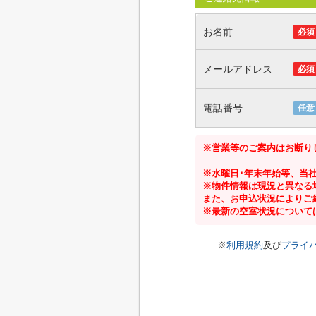
お名前
必須
メールアドレス
必須
電話番号
任意
※営業等のご案内はお断り
※水曜日･年末年始等、当
※物件情報は現況と異なる
また、お申込状況によりご
※最新の空室状況について
※
利用規約
及び
プライ