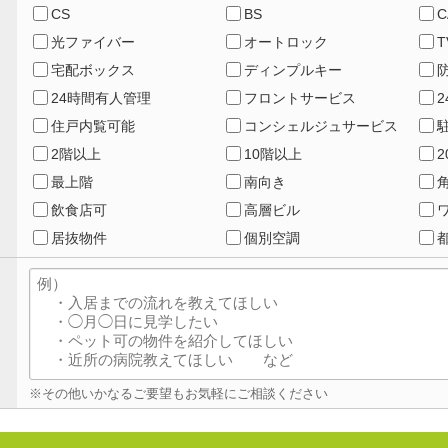
CS
BS
C
光ファイバー
オートロック
宅配ボックス
ディンプルキー
24時間有人管理
フロントサービス
住戸内覧可能
コンシェルジュサービス
2階以上
10階以上
最上階
南向き
飲食店可
高層ビル
居抜物件
個別空調
※その他いかなるご要望もお気軽にご相談ください