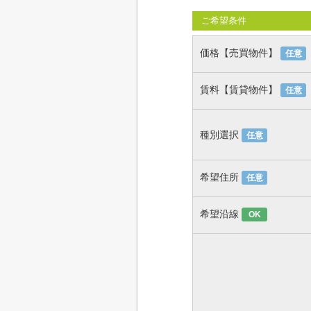
ご希望条件
価格【売買物件】
任意
賃料【賃貸物件】
任意
種別選択
任意
希望住所
任意
希望沿線
OK