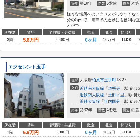
築10年
3階建
木造
築年
階数
構造
様々な場所へのアクセスがしやすくなる
分の物件で、電車での通勤にも便利な立
とがで...
所在階
賃料
管理費・共益費
敷金
礼金
間取り
5.6
万円
0ヶ月
3階
4,400円
10万円
1LDK
エクセレント玉手
大阪府
柏原市
玉手町
18-27
住所
交通
近鉄南大阪線
「
道明寺
」駅 徒歩
近鉄南大阪線
「
土師ノ里
」駅 徒
近鉄大阪線
「
河内国分
」駅 徒歩2
築32年
4階建
鉄筋
築年
階数
構造
所在階
賃料
管理費・共益費
敷金
礼金
間取り
5.6
万円
0ヶ月
2階
6,000円
20万円
3LDK