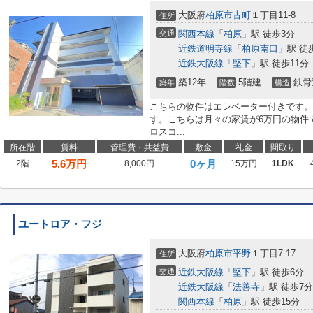
大阪府
柏原市
古町
１丁目11-8
住所
交通
関西本線
「
柏原
」駅 徒歩3分
近鉄道明寺線
「
柏原南口
」駅 徒
近鉄大阪線
「
堅下
」駅 徒歩11分
築12年
5階建
鉄骨
築年
階数
構造
こちらの物件はエレベーター付きです。
す。こちらは月々の家賃が6万円の物件
ロスコ...
所在階
賃料
管理費・共益費
敷金
礼金
間取り
5.6
万円
0ヶ月
2階
8,000円
15万円
1LDK
ユートロア・フジ
大阪府
柏原市
平野
１丁目7-17
住所
交通
近鉄大阪線
「
堅下
」駅 徒歩6分
近鉄大阪線
「
法善寺
」駅 徒歩7分
関西本線
「
柏原
」駅 徒歩15分