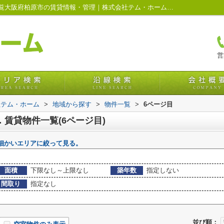
柏原市，八尾市，藤井寺市…の賃貸物件一覧大阪府柏原市の賃貸情報・管理｜株式会社テム・ホーム(6ページ目)
営
社テム・ホーム
>
地域から探す
>
物件一覧
>
6ページ目
賃貸物件一覧(6ページ目)
細かいエリアに絞って見る。
面積
下限なし～上限なし
築年数
指定しない
間取り
指定なし
並び順：