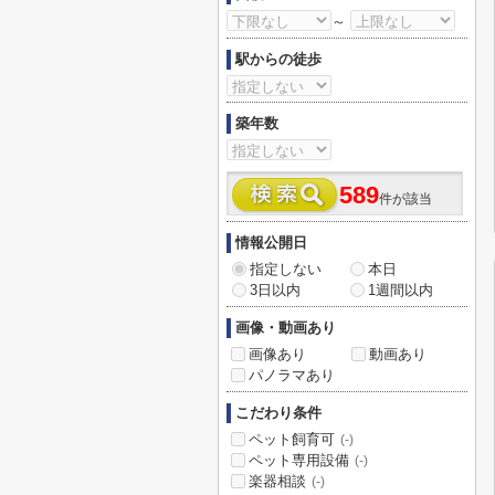
～
駅からの徒歩
築年数
589
件が該当
情報公開日
指定しない
本日
3日以内
1週間以内
画像・動画あり
画像あり
動画あり
パノラマあり
こだわり条件
ペット飼育可
(-)
ペット専用設備
(-)
楽器相談
(-)