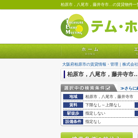
大阪府柏原市の賃貸情報・管理｜株式会
柏原市，八尾市，藤井寺市… 
≫さらに
地域
柏原市，八尾市，藤井寺市
賃料
下限なし～上限なし
駅徒歩
指定しない
設備条件
指定なし