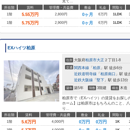
見て...
所在階
賃料
管理費・共益費
敷金
礼金
間取り
5.55
万円
0ヶ月
1階
2,800円
6万円
1LDK
5.75
万円
0ヶ月
1階
2,900円
6万円
1LDK
EXハイツ柏原
大阪府
柏原市
大正
２丁目1-8
住所
交通
関西本線
「
柏原
」駅 徒歩6分
近鉄道明寺線
「
柏原南口
」駅 徒
近鉄大阪線
「
堅下
」駅 徒歩13分
築5年
3階建
木造
築年
階数
構造
柏原市で（EXハイツ）の賃貸をお探し
ホーム】は柏原市はもちろんのこと、八
り...
所在階
賃料
管理費・共益費
敷金
礼金
間取り
5.6
万円
0万円
0万円
1階
4,000円
1K