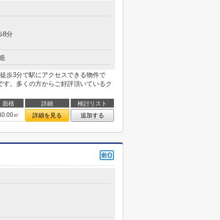
歩8分
造
徒歩3分で駅にアクセスできる物件で
です。多くの方からご好評頂いているク
面積
詳細
検討リスト
40.00㎡
詳細を見る
追加する