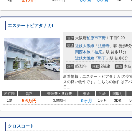
5.7
万円
0ヶ月
0ヶ月
3階
4,000円
1K
エステートピアタナカI
大阪府
柏原市
平野
１丁目9-20
住所
交通
近鉄大阪線
「
法善寺
」駅 徒歩5分
関西本線
「
柏原
」駅 徒歩11分
近鉄大阪線
「
堅下
」駅 徒歩8分
築31年
2階建
木造
築年
階数
構造
新着情報：エステートピアタナカIの空
スの良い物件です。こちらの物件はアパ
日...
所在階
賃料
管理費・共益費
敷金
礼金
間取り
5.6
万円
0ヶ月
1階
3,000円
1ヶ月
3DK
5
クロスコート