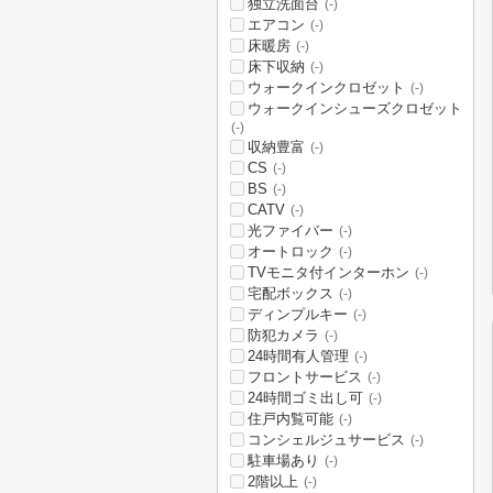
独立洗面台
(-)
エアコン
(-)
床暖房
(-)
床下収納
(-)
ウォークインクロゼット
(-)
ウォークインシューズクロゼット
(-)
収納豊富
(-)
CS
(-)
BS
(-)
CATV
(-)
光ファイバー
(-)
オートロック
(-)
TVモニタ付インターホン
(-)
宅配ボックス
(-)
ディンプルキー
(-)
防犯カメラ
(-)
24時間有人管理
(-)
フロントサービス
(-)
24時間ゴミ出し可
(-)
住戸内覧可能
(-)
コンシェルジュサービス
(-)
駐車場あり
(-)
2階以上
(-)