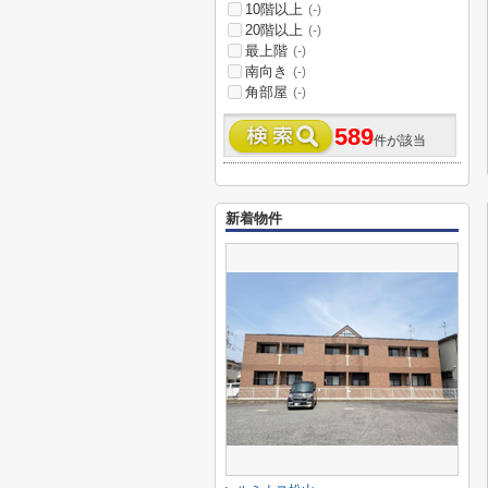
10階以上
(-)
20階以上
(-)
最上階
(-)
南向き
(-)
角部屋
(-)
589
件が該当
新着物件