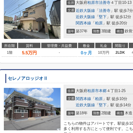
大阪府
柏原市
法善寺
４丁目10-13
住所
交通
近鉄大阪線
「
法善寺
」駅 徒歩7分
近鉄大阪線
「
堅下
」駅 徒歩12分
関西本線
「
柏原
」駅 徒歩20分
築37年
3階建
鉄骨
築年
階数
構造
所在階
賃料
管理費・共益費
敷金
礼金
間取り
5.5
万円
0ヶ月
1階
-
10万円
2LDK
セレノアロッジオⅡ
大阪府
柏原市
本郷
４丁目1-25
住所
交通
関西本線
「
柏原
」駅 徒歩10分
近鉄大阪線
「
堅下
」駅 徒歩14分
築18年
2階建
木造
築年
階数
構造
こちらの物件はアパートです。駅徒歩1
多く利用する方にとって便利です。こちら