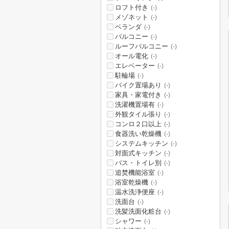
ロフト付き
(-)
メゾネット
(-)
ベランダ
(-)
バルコニー
(-)
ルーフバルコニー
(-)
オール電化
(-)
エレベーター
(-)
駐輪場
(-)
バイク置場あり
(-)
家具・家電付き
(-)
洗濯機置場有
(-)
外観タイル張り
(-)
コンロ２口以上
(-)
食器洗い乾燥機
(-)
システムキッチン
(-)
対面式キッチン
(-)
バス・トイレ別
(-)
追焚機能浴室
(-)
浴室乾燥機
(-)
温水洗浄便座
(-)
洗面台
(-)
洗髪洗面化粧台
(-)
シャワー
(-)