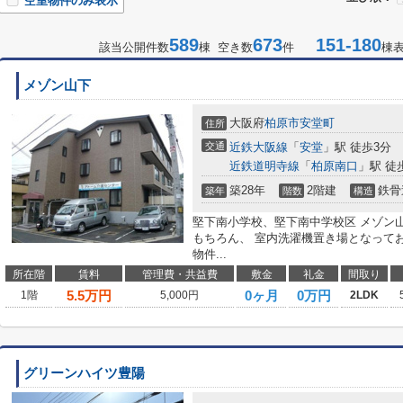
空室物件のみ表示
589
673
151-180
該当公開件数
棟 空き数
件
棟
メゾン山下
大阪府
柏原市
安堂町
住所
交通
近鉄大阪線
「
安堂
」駅 徒歩3分
近鉄道明寺線
「
柏原南口
」駅 徒
築28年
2階建
鉄骨
築年
階数
構造
堅下南小学校、堅下南中学校区 メゾン
もちろん、 室内洗濯機置き場となって
物件...
所在階
賃料
管理費・共益費
敷金
礼金
間取り
5.5
万円
0ヶ月
0万円
1階
5,000円
2LDK
グリーンハイツ豊陽