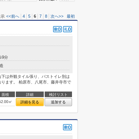
表示
<<前へ
4
5
6
7
8
次へ>>
最初
歩9分
造
山下は外観タイル張り、バストイレ別は
おります。 柏原市、八尾市、藤井寺市で
面積
詳細
検討リスト
52.00㎡
詳細を見る
追加する