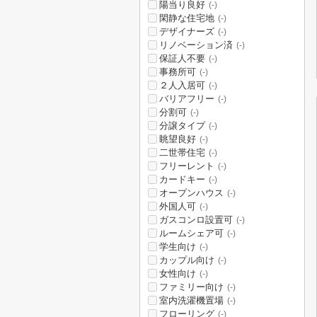
陽当り良好
(-)
閑静な住宅地
(-)
デザイナーズ
(-)
リノベーション済
(-)
保証人不要
(-)
事務所可
(-)
２人入居可
(-)
バリアフリー
(-)
分割可
(-)
分譲タイプ
(-)
眺望良好
(-)
二世帯住宅
(-)
フリーレント
(-)
カードキー
(-)
オープンハウス
(-)
外国人可
(-)
ガスコンロ設置可
(-)
ルームシェア可
(-)
学生向け
(-)
カップル向け
(-)
女性向け
(-)
ファミリー向け
(-)
室内洗濯機置場
(-)
フローリング
(-)