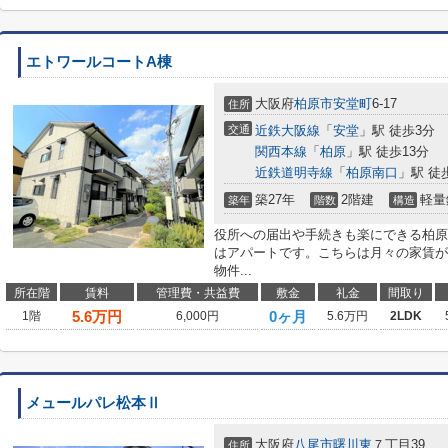
エトワールコートA棟
大阪府
柏原市
安堂町
6-17
住所
交通
近鉄大阪線
「
安堂
」駅 徒歩3分
関西本線
「
柏原
」駅 徒歩13分
近鉄道明寺線
「
柏原南口
」駅 徒
築27年
2階建
軽量
築年
階数
構造
役所への届出や手続きも楽にできる柏原
はアパートです。こちらは月々の家賃が
物件...
所在階
賃料
管理費・共益費
敷金
礼金
間取り
5.6
万円
0ヶ月
1階
6,000円
5.6万円
2LDK
メュールパレ松本Ⅱ
大阪府
八尾市
曙川東
７丁目39
住所